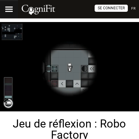
SE CONNECTER
FR
Jeu de réflexion : Robo
Factory