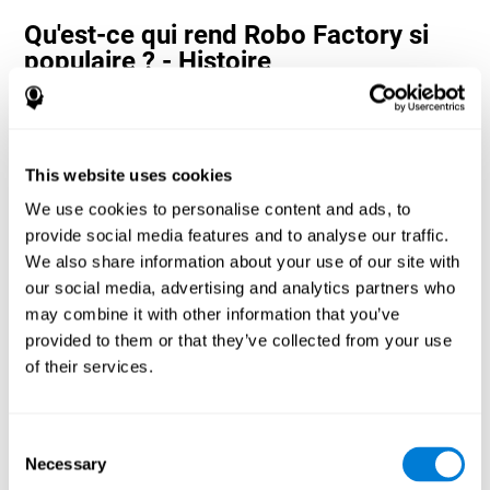
Qu'est-ce qui rend Robo Factory si
populaire ? - Histoire
Les jeux d'estimation et de vitesse de traitement tels que Robo
Factory aident les utilisateurs à allouer leurs ressources
cognitives à la fois dans l'espace et dans le temps. Cela les aide à
apporter des réponses correctes plus rapides aux cibles et à
This website uses cookies
divertir l'utilisateur tout en travaillant sur ses différentes
compétences cognitives.
We use cookies to personalise content and ads, to
Comment le jeu mental "Robo
provide social media features and to analyse our traffic.
Factory" améliore-t-il mes capacités
We also share information about your use of our site with
cognitives ?
our social media, advertising and analytics partners who
may combine it with other information that you’ve
La Robo Factory de CogniFit aide à stimuler un modèle
provided to them or that they’ve collected from your use
d'activation neuronale spécifique. Répéter et entraîner ce schéma
of their services.
de manière cohérente peut aider à créer de nouvelles synapses et
aider les circuits neuronaux à se réorganiser et à retrouver des
fonctions cognitives affaiblies ou endommagées.
Consent
Robo Factory aide à exercer la planification, la perception
Necessary
spatiale et le déplacement. La stimulation constante de ces
Selection
compétences peut aider à créer de nouvelles synapses, à