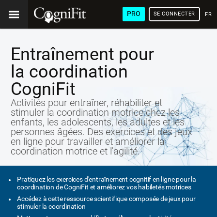
PRO
SE CONNECTER
FRA
Entraînement pour
la coordination
CogniFit
Activités pour entraîner, réhabiliter et
stimuler la coordination motrice chez les
enfants, les adolescents, les adultes et les
personnes âgées. Des exercices et des jeux
en ligne pour travailler et améliorer la
coordination motrice et l'agilité.
Pratiquez les exercices d'entraînement cognitif en ligne pour la
coordination de CogniFit et améliorez vos habiletés motrices
Accédez à cette ressource scientifique composée de jeux pour
stimuler la coordination