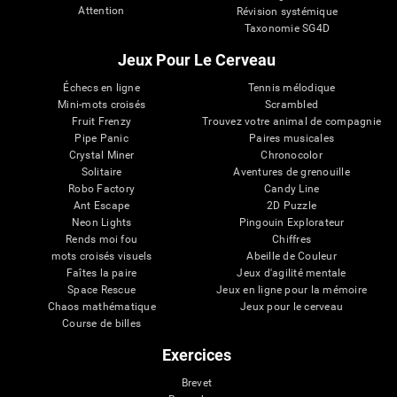
Attention
Révision systémique
Taxonomie SG4D
Jeux Pour Le Cerveau
Échecs en ligne
Tennis mélodique
Mini-mots croisés
Scrambled
Fruit Frenzy
Trouvez votre animal de compagnie
Pipe Panic
Paires musicales
Crystal Miner
Chronocolor
Solitaire
Aventures de grenouille
Robo Factory
Candy Line
Ant Escape
2D Puzzle
Neon Lights
Pingouin Explorateur
Rends moi fou
Chiffres
mots croisés visuels
Abeille de Couleur
Faîtes la paire
Jeux d'agilité mentale
Space Rescue
Jeux en ligne pour la mémoire
Chaos mathématique
Jeux pour le cerveau
Course de billes
Exercices
Brevet