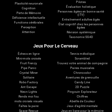
Pilotes
Plasticité neuronale
Évaluation holistique
Cognition
Personnes âgées en bonne santé
Perte de Mémoire
(iTV)
Déficience intellectuelle
Entraînement adultes âgés
Functions cérébrales
État cognitif chez les personnes
Perception
âgées
Attention
Révision systémique
Taxonomie SG4D
Jeux Pour Le Cerveau
Échecs en ligne
Tennis mélodique
Mini-mots croisés
Scrambled
Fruit Frenzy
Trouvez votre animal de compagnie
Pipe Panic
Paires musicales
Crystal Miner
Chronocolor
Solitaire
Aventures de grenouille
Robo Factory
Candy Line
Ant Escape
2D Puzzle
Neon Lights
Pingouin Explorateur
Rends moi fou
Chiffres
mots croisés visuels
Abeille de Couleur
Faîtes la paire
Jeux d'agilité mentale
Space Rescue
Jeux en ligne pour la mémoire