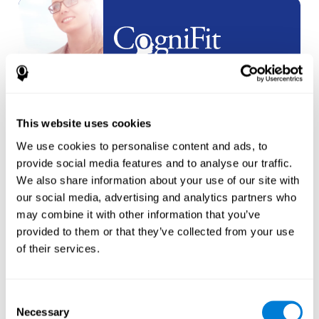
Partenariats
en
marque blanche
This website uses cookies
créer un
nouveau compte
We use cookies to personalise content and ads, to
provide social media features and to analyse our traffic.
We also share information about your use of our site with
our social media, advertising and analytics partners who
may combine it with other information that you’ve
provided to them or that they’ve collected from your use
Athlètes
of their services.
créer un compte pour un
nouvel
athlète
Consent
Necessary
Selection
ou
Créer un compte supplémentaire pour un