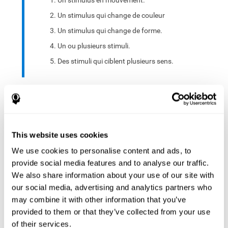
Un stimulus en mouvement.
Un stimulus qui change de couleur
Un stimulus qui change de forme.
Un ou plusieurs stimuli.
Des stimuli qui ciblent plusieurs sens.
Un groupe de stimuli de différents types es sélectionné :
Choisir un ou plusieurs stimuli abstraits.
Choisir un ou plusieurs stimuli significatifs.
This website uses cookies
Combiner les stimuli précédents
We use cookies to personalise content and ads, to
provide social media features and to analyse our traffic.
L'interface peut être utilisée sur des appareils électroniques
We also share information about your use of our site with
(ordinateurs, téléphones portables, tablettes) pour fournir
our social media, advertising and analytics partners who
et capturer les stimuli évalués.
may combine it with other information that you’ve
provided to them or that they’ve collected from your use
Le système se compose d'un dispositif d'entrée de
of their services.
mouvement et d'un dispositif de sortie de mouvement qui