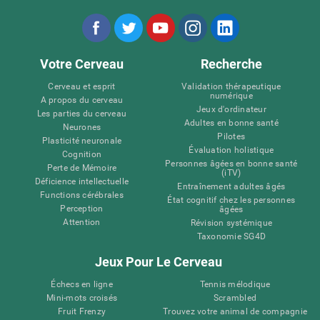
Votre Cerveau
Recherche
Cerveau et esprit
Validation thérapeutique
numérique
A propos du cerveau
Jeux d'ordinateur
Les parties du cerveau
Adultes en bonne santé
Neurones
Pilotes
Plasticité neuronale
Évaluation holistique
Cognition
Personnes âgées en bonne santé
Perte de Mémoire
(iTV)
Déficience intellectuelle
Entraînement adultes âgés
Functions cérébrales
État cognitif chez les personnes
Perception
âgées
Attention
Révision systémique
Taxonomie SG4D
Jeux Pour Le Cerveau
Échecs en ligne
Tennis mélodique
Mini-mots croisés
Scrambled
Fruit Frenzy
Trouvez votre animal de compagnie