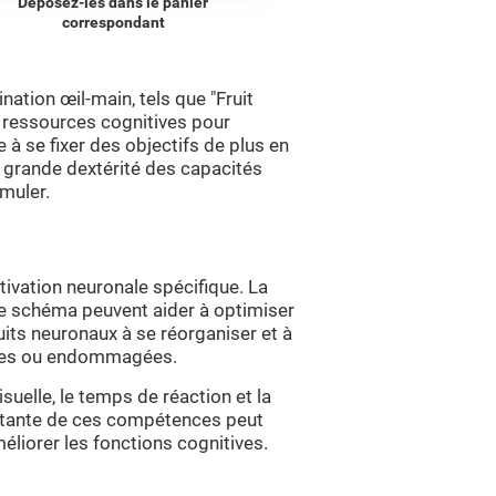
Déposez-les dans le panier
correspondant
nation œil-main, tels que "Fruit
rs ressources cognitives pour
 à se fixer des objectifs de plus en
 grande dextérité des capacités
imuler.
tivation neuronale spécifique. La
ce schéma peuvent aider à optimiser
uits neuronaux à se réorganiser et à
blies ou endommagées.
isuelle, le temps de réaction et la
nstante de ces compétences peut
éliorer les fonctions cognitives.