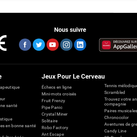
Nous suivre
e
Jeux Pour Le Cerveau
Tennis mélodiqu
rapeutique
Échecs en ligne
Scrambled
Mini-mots croisés
eur
Trouvez votre an
Fruit Frenzy
compagnie
nne santé
Pipe Panic
Paires musicale
Crystal Miner
Chronocolor
istique
Solitaire
Aventures de gre
es en bonne santé
Robo Factory
Candy Line
Ant Escape