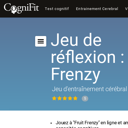
Test cognitif
Entrainement Cerebral
V
Jeu de
réflexion :
Frenzy
Jeu d'entraînement cérébral 
5
Jouez à "Fruit Frenzy" en ligne et 