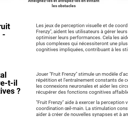
Atteignez-les et attrapez-les en évitant
les obstacles
uit
Les jeux de perception visuelle et de coordi
Frenzy", aident les utilisateurs à gérer leu
 -
optimiser leurs performances. Cela les aide
plus complexes qui nécessiteront une plus
cognitives impliquées, contribuant à les st
al
Jouer "Fruit Frenzy" stimule un modèle d'ac
répétition et l'entraînement constants de 
e-t-il
les connexions neuronales et aider les circ
ives ?
récupérer des fonctions cognitives affai
"Fruit Frenzy" aide à exercer la perception v
coordination œil-main. La stimulation co
aider à créer de nouvelles synapses et à am