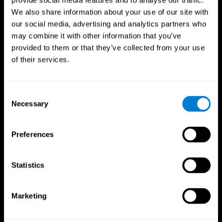
provide social media features and to analyse our traffic.
App CogniFit
We also share information about your use of our site with
our social media, advertising and analytics partners who
may combine it with other information that you’ve
provided to them or that they’ve collected from your use
of their services.
Consent
Necessary
Selection
Nous suivre
Preferences
Statistics
Votre Cerveau
Recherche
Cerveau et esprit
Validation thérapeutique
numérique
Marketing
A propos du cerveau
Jeux d'ordinateur
Les parties du cerveau
Adultes en bonne santé
Neurones
Pilotes