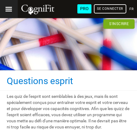
PRO
SE CONNECTER
FRA
S'INSCRIRE
Questions esprit
Les quiz de l'esprit sont semblables à des jeux, mais ils sont
spécialement conçus pour entraîner votre esprit et votre cerveau
et pour développer vos capacités cognitives. Afin que les quizz de
l'esprit soient efficaces, vous devez utiliser un programme qui
vous mette au défi d'une manière optimale. Il ne devrait pas être
ni trop facile au risque de vous ennuyer, ni trop dur.