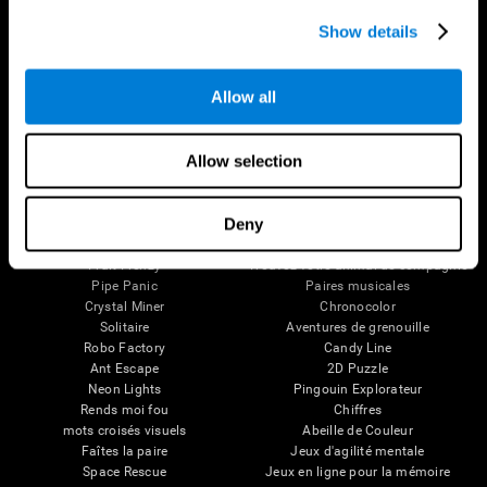
Plasticité neuronale
Évaluation holistique
Cognition
Show details
Personnes âgées en bonne santé
Perte de Mémoire
(iTV)
Déficience intellectuelle
Entraînement adultes âgés
Functions cérébrales
Allow all
État cognitif chez les personnes
Perception
âgées
Attention
Révision systémique
Taxonomie SG4D
Allow selection
Jeux Pour Le Cerveau
Deny
Échecs en ligne
Tennis mélodique
Mini-mots croisés
Scrambled
Fruit Frenzy
Trouvez votre animal de compagnie
Pipe Panic
Paires musicales
Crystal Miner
Chronocolor
Solitaire
Aventures de grenouille
Robo Factory
Candy Line
Ant Escape
2D Puzzle
Neon Lights
Pingouin Explorateur
Rends moi fou
Chiffres
mots croisés visuels
Abeille de Couleur
Faîtes la paire
Jeux d'agilité mentale
Space Rescue
Jeux en ligne pour la mémoire