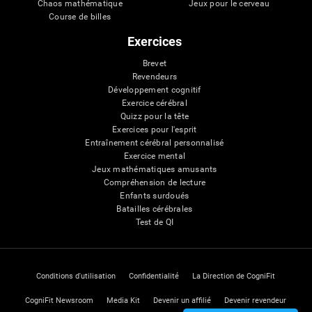
Chaos mathématique
Jeux pour le cerveau
Course de billes
Exercices
Brevet
Revendeurs
Développement cognitif
Exercice cérébral
Quizz pour la tête
Exercices pour l'esprit
Entraînement cérébral personnalisé
Exercice mental
Jeux mathématiques amusants
Compréhension de lecture
Enfants surdoués
Batailles cérébrales
Test de QI
Conditions d'utilisation
Confidentialité
La Direction de CogniFit
CogniFit Newsroom
Media Kit
Devenir un affilié
Devenir revendeur