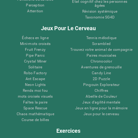
État cognitif chez les personnes
Perception
âgées
Attention
Révision systémique
Taxonomie SG4D
Jeux Pour Le Cerveau
Échecs en ligne
Tennis mélodique
Mini-mots croisés
Scrambled
Fruit Frenzy
Trouvez votre animal de compagnie
Pipe Panic
Paires musicales
Crystal Miner
Chronocolor
Solitaire
Aventures de grenouille
Robo Factory
Candy Line
Ant Escape
2D Puzzle
Neon Lights
Pingouin Explorateur
Rends moi fou
Chiffres
mots croisés visuels
Abeille de Couleur
Faîtes la paire
Jeux d'agilité mentale
Space Rescue
Jeux en ligne pour la mémoire
Chaos mathématique
Jeux pour le cerveau
Course de billes
Exercices