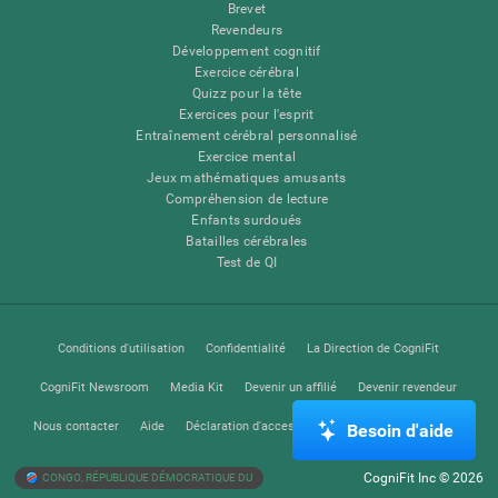
Brevet
Revendeurs
Développement cognitif
Exercice cérébral
Quizz pour la tête
Exercices pour l'esprit
Entraînement cérébral personnalisé
Exercice mental
Jeux mathématiques amusants
Compréhension de lecture
Enfants surdoués
Batailles cérébrales
Test de QI
Conditions d'utilisation
Confidentialité
La Direction de CogniFit
CogniFit Newsroom
Media Kit
Devenir un affilié
Devenir revendeur
Nous contacter
Aide
Déclaration d'accessibilité
Centre de Confiance
Besoin d'aide
CogniFit Inc © 2026
CONGO, RÉPUBLIQUE DÉMOCRATIQUE DU