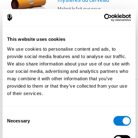
Malgré le fait que nous
passions plus d'un quart de
notre vie à dormir, la véritable
raison de ce comportement
reste encore inconnue. Nous
savons que le sommeil est
This website uses cookies
essentiel à notre survie : de
longues périodes sans
We use cookies to personalise content and ads, to
sommeil peuvent conduire à
provide social media features and to analyse our traffic.
des hallucinations et même à
We also share information about your use of our site with
la mort.
our social media, advertising and analytics partners who
plus d'astuces
may combine it with other information that you’ve
provided to them or that they’ve collected from your use
La perte de mémoire -
of their services.
Les choses à savoir sur
votre cerveau
Votre cerveau comprend
Consent
environ 100 milliards de
Necessary
Selection
cellules et pèse
approximativement 1,5 kilos.
plus d'astuces