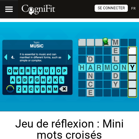
SE CONNECTER
FR
Jeu de réflexion : Mini
mots croisés