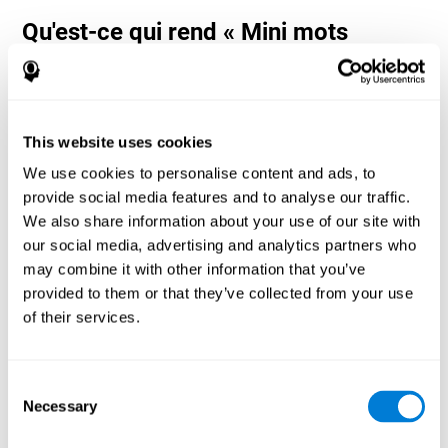
Qu'est-ce qui rend « Mini mots
croisés » si populaire ? - Histoire
Les jeux de nommage et de mémoire de travail, tels que « Mini
mots croisés », aident les utilisateurs à gérer leurs ressources
cognitives pour optimiser leurs performances. Cela les aide à se
This website uses cookies
fixer des objectifs de plus en plus complexes qui nécessiteront
une plus grande dextérité des capacités cognitives impliquées,
We use cookies to personalise content and ads, to
contribuant à les stimuler.
provide social media features and to analyse our traffic.
Comment le jeu d'esprit « Mini mots
We also share information about your use of our site with
croisés » améliore-t-il mes capacités
our social media, advertising and analytics partners who
cognitives ?
may combine it with other information that you’ve
provided to them or that they’ve collected from your use
Jouer à « Mini mots croisés » stimule un modèle d'activation
of their services.
neuronale spécifique. La répétition et l'entraînement constants de
ce schéma peuvent aider à optimiser les connexions neuronales
et aider les circuits neuronaux à se réorganiser et à récupérer des
fonctions cognitives affaiblies ou endommagées.
Consent
Necessary
« Mini mots croisés » aide à exercer la dénomination, la
Selection
perception spatiale et la mémoire de travail. La stimulation
constante de ces compétences peut aider à créer de nouvelles