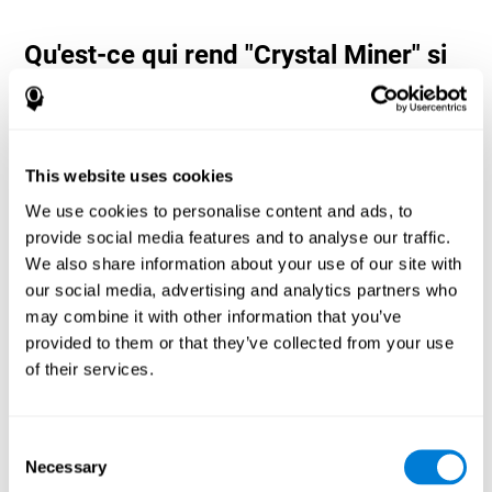
Qu'est-ce qui rend "Crystal Miner" si
populaire ? - Histoire
Les jeux d'estimation et de planification tels que "Crystal Miner"
aident les utilisateurs à allouer leurs ressources cognitives dans
l'espace et dans le temps. Cela les aide à apporter des réponses
This website uses cookies
correctes plus rapides aux cibles et à divertir l'utilisateur tout en
travaillant sur ses différentes compétences cognitives.
We use cookies to personalise content and ads, to
Comment le jeu mental "Crystal
provide social media features and to analyse our traffic.
Miner" améliore-t-il mes capacités
We also share information about your use of our site with
cognitives ?
our social media, advertising and analytics partners who
may combine it with other information that you’ve
Le "Crystal Miner" de CogniFit aide à stimuler un modèle
provided to them or that they’ve collected from your use
d'activation neuronale spécifique. Répéter et entraîner ce schéma
of their services.
de manière cohérente peut aider à créer de nouvelles synapses et
aider les circuits neuronaux à se réorganiser et à retrouver des
fonctions cognitives affaiblies ou endommagées.
Consent
"Crystal Miner" aide à exercer la planification, la perception
Necessary
spatiale et l'estimation. La stimulation constante de ces
Selection
compétences peut aider à créer de nouvelles synapses, à