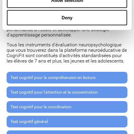
Allow selection
compétences, le comportement et la motivation.
Identifier les bases neurologiques ou fonctions cognitives
Deny
mettant en avant les forces et faiblesses de l'étudiant est
primordial pour comprendre et maximiser sa
performance à l'école et développer une stratégie
d'apprentissage personnalisée.
Tous les instruments d'évaluation neuropsychologique
que vous trouverez dans la plateforme neuroéducative de
CogniFit sont constitués d'activités standardisées pour
les élèves de 7 ans et plus, les jeunes et les adolescents.
Test cognitif pour la compréhension en lecture
Test cognitif pour l'attention et la concentration
Test cognitif pour la coordination
Test cognitif général