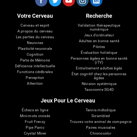
Votre Cerveau
Recherche
Cerveau et esprit
Validation thérapeutique
numérique
A propos du cerveau
Jeux d'ordinateur
Les parties du cerveau
Adultes en bonne santé
Neurones
Pilotes
Plasticité neuronale
Évaluation holistique
Cognition
Personnes âgées en bonne santé
Perte de Mémoire
(iTV)
Déficience intellectuelle
Entraînement adultes âgés
Functions cérébrales
État cognitif chez les personnes
Perception
âgées
Attention
Révision systémique
Taxonomie SG4D
Jeux Pour Le Cerveau
Échecs en ligne
Tennis mélodique
Mini-mots croisés
Scrambled
Fruit Frenzy
Trouvez votre animal de compagnie
Pipe Panic
Paires musicales
Crystal Miner
Chronocolor