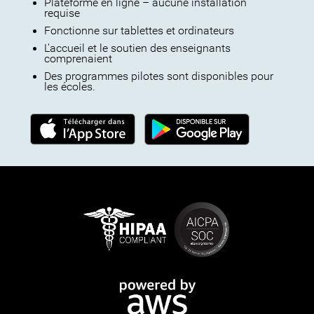
Plateforme en ligne – aucune installation
requise
Fonctionne sur tablettes et ordinateurs
L'accueil et le soutien des enseignants
comprenaient
Des programmes pilotes sont disponibles pour
les écoles.