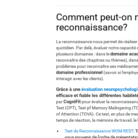
Comment peut-on me
reconnaissance?
La reconnaissance nous permet de réaliser a
quotidien. Par delà, évaluer notre capacité
domaine aca
plusieurs domaines : dans le
reconnaître des chapitres ou thèmes), dans
problèmes pour reconnaître ses médicament
domaine professionnel
(savoir si l'employ
interagir avec les clients).
Grâce à une
évaluation neuropsycholog
efficace et fiable les différentes habi
CogniFit
par
pour évaluer la reconnaissanc
Test (CPT), Test pf Memory Malingering (T
of Attention (TOVA). Ce test, en plus de me
temps de réaction, la mémoire de travail, le 
Test de Reconnaissance WOM-REST
: 
vous souvenir de l'ordre de présentation