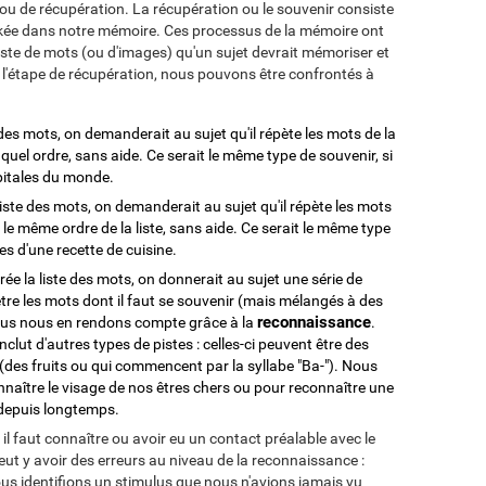
ou de récupération. La récupération ou le souvenir consiste
ckée dans notre mémoire. Ces processus de la mémoire ont
liste de mots (ou d'images) qu'un sujet devrait mémoriser et
de l'étape de récupération, nous pouvons être confrontés à
te des mots, on demanderait au sujet qu'il répète les mots de la
e quel ordre, sans aide. Ce serait le même type de souvenir, si
apitales du monde.
a liste des mots, on demanderait au sujet qu'il répète les mots
nt le même ordre de la liste, sans aide. Ce serait le même type
pes d'une recette de cuisine.
tirée la liste des mots, on donnerait au sujet une série de
tre les mots dont il faut se souvenir (mais mélangés à des
reconnaissance
 nous nous en rendons compte grâce à la
.
clut d'autres types de pistes : celles-ci peuvent être des
des fruits ou qui commencent par la syllabe "Ba-"). Nous
nnaître le visage de nos êtres chers ou pour reconnaître une
 depuis longtemps.
 il faut connaître ou avoir eu un contact préalable avec le
eut y avoir des erreurs au niveau de la reconnaissance :
us identifions un stimulus que nous n'avions jamais vu