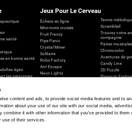
e
Jeux Pour Le Cerveau
Tennis mélodiqu
rapeutique
Échecs en ligne
Scrambled
Mini-mots croisés
eur
Trouvez votre an
Fruit Frenzy
compagnie
nne santé
Pipe Panic
Paires musicale
Crystal Miner
Chronocolor
istique
Solitaire
Aventures de gre
es en bonne santé
Robo Factory
Candy Line
Ant Escape
adultes âgés
2D Puzzle
Neon Lights
chez les personnes
Pingouin Explor
Rends moi fou
Chiffres
mots croisés visuels
émique
s
Abeille de Coule
Faîtes la paire
4D
Jeux d'agilité m
ise content and ads, to provide social media features and to an
Space Rescue
Jeux en ligne pou
Chaos mathématique
rmation about your use of our site with our social media, advertis
mémoire
Course de billes
 combine it with other information that you’ve provided to them o
Jeux pour le cer
 use of their services.