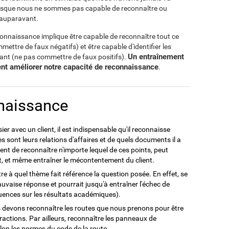
rsque nous ne sommes pas capable de reconnaître ou
u auparavant.
onnaissance implique être capable de reconnaître tout ce
ttre de faux négatifs) et être capable d'identifier les
Un entraînement
nt (ne pas commettre de faux positifs).
ent améliorer notre capacité de reconnaissance
.
naissance
er avec un client, il est indispensable qu'il reconnaisse
les sont leurs relations d'affaires et de quels documents il a
t de reconnaître n'importe lequel de ces points, peut
rt, et même entraîner le mécontentement du client.
re à quel thème fait référence la question posée. En effet, se
vaise réponse et pourrait jusqu'à entraîner l'échec de
uences sur les résultats académiques).
devons reconnaître les routes que nous prenons pour être
istractions. Par ailleurs, reconnaître les panneaux de
elon les normes du code de la route.