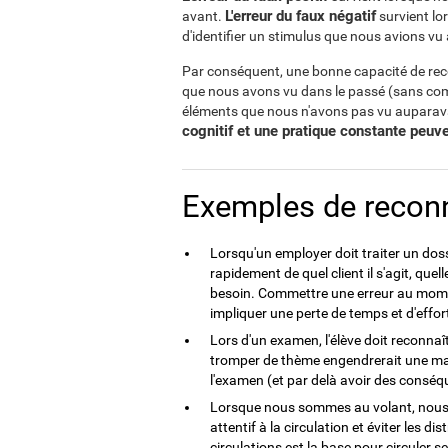
L'erreur du faux négatif
avant.
survient lo
d'identifier un stimulus que nous avions v
Par conséquent, une bonne capacité de rec
que nous avons vu dans le passé (sans comme
éléments que nous n'avons pas vu auparava
cognitif et une pratique constante peuv
Exemples de recon
Lorsqu'un employer doit traiter un dossi
rapidement de quel client il s'agit, quel
besoin. Commettre une erreur au momen
impliquer une perte de temps et d'effo
Lors d'un examen, l'élève doit reconnaît
tromper de thème engendrerait une mau
l'examen (et par delà avoir des conséq
Lorsque nous sommes au volant, nous 
attentif à la circulation et éviter les d
circulations est la base pour circuler s