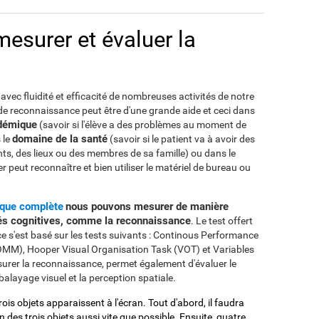
surer et évaluer la
vec fluidité et efficacité de nombreuses activités de notre
 de reconnaissance peut être d'une grande aide et ceci dans
démique
(savoir si l'élève a des problèmes au moment de
domaine de la santé
 le
(savoir si le patient va à avoir des
s, des lieux ou des membres de sa famille) ou dans le
er peut reconnaître et bien utiliser le matériel de bureau ou
ique complète
nous pouvons mesurer de manière
letés cognitives, comme la reconnaissance
. Le test offert
e s'est basé sur les tests suivants : Continous Performance
OMM), Hooper Visual Organisation Task (VOT) et Variables
surer la reconnaissance, permet également d'évaluer le
balayage visuel et la perception spatiale.
Trois objets apparaissent à l'écran. Tout d'abord, il faudra
 des trois objets aussi vite que possible. Ensuite, quatre