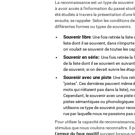
La reconnaissance est un type de souvenir 
à avoir accès à l'information du passé sto
été étudiés à travers la présentation d'une 
ensuite, se rappeler. Selon les conditions 
différentes formes ou types de souvenirs.
Souvenir libre
: Une fois retirée la lis
liste dont il se souvient, dans n'import
on voulait se souvenir de toutes les c
Souvenir en série:
: Une fois retirée l
de la liste dont il se souvient en suiva
de souvenir, si on devait suivre les éta
Souvenir avec une piste
: Une fois re
"pistes". Ces dernières peuvent même ê
mots qui n'étaient pas dans la liste),
Cependant, le souvenir avec une piste in
pistes sémantiques ou phonologiques (
utilisons ce type de souvenir pour reco
rue par laquelle nous ne passions pas
Pour utiliser la capacité de reconnaissance,
stimulus que nous voulons reconnaître. Il p
L'erreur du faux positif
survient lorsque no