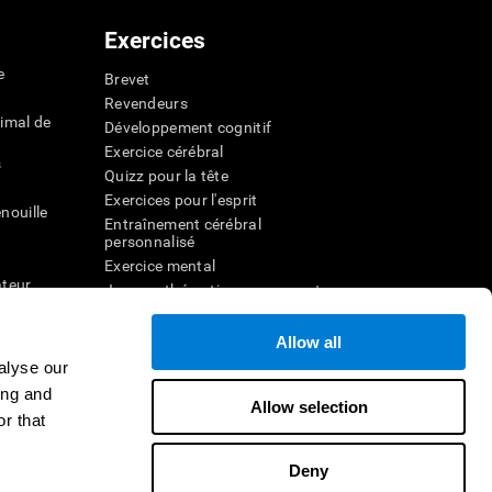
Exercices
e
Brevet
Revendeurs
imal de
Développement cognitif
Exercice cérébral
s
Quizz pour la tête
Exercices pour l'esprit
nouille
Entraînement cérébral
personnalisé
Exercice mental
ateur
Jeux mathématiques amusants
Compréhension de lecture
ur
Enfants surdoués
Allow all
entale
Batailles cérébrales
alyse our
r la
Test de QI
ing and
Allow selection
r that
veau
Deny