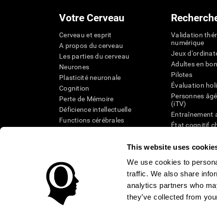
Votre Cerveau
Recherch
Cerveau et esprit
Validation thé
numérique
A propos du cerveau
Jeux d'ordinat
Les parties du cerveau
Adultes en bo
Neurones
Pilotes
Plasticité neuronale
Évaluation hol
Cognition
Personnes âgé
Perte de Mémoire
(iTV)
Déficience intellectuelle
Entraînement 
Functions cérébrales
État cognitif 
Perception
âgées
Attention
Révision syst
This website uses cookie
Taxonomie SG
We use cookies to personal
traffic. We also share info
analytics partners who may
they’ve collected from your