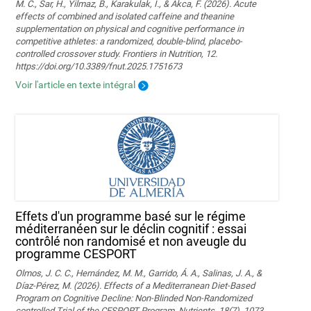
M. C., Sar, H., Yilmaz, B., Karakulak, I., & Akca, F. (2026). Acute
effects of combined and isolated caffeine and theanine
supplementation on physical and cognitive performance in
competitive athletes: a randomized, double-blind, placebo-
controlled crossover study. Frontiers in Nutrition, 12.
https://doi.org/10.3389/fnut.2025.1751673
Voir l'article en texte intégral
Effets d'un programme basé sur le régime
méditerranéen sur le déclin cognitif : essai
contrôlé non randomisé et non aveugle du
programme CESPORT
Olmos, J. C. C., Hernández, M. M., Garrido, Á. A., Salinas, J. A., &
Díaz-Pérez, M. (2026). Effects of a Mediterranean Diet-Based
Program on Cognitive Decline: Non-Blinded Non-Randomized
controlled Trial of the CESPORT Program. Nutrients, 18(7), 1073.