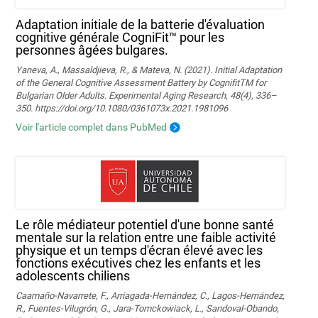
Adaptation initiale de la batterie d'évaluation
cognitive générale CogniFit™ pour les
personnes âgées bulgares.
Yaneva, A., Massaldjieva, R., & Mateva, N. (2021). Initial Adaptation
of the General Cognitive Assessment Battery by CognifitTM for
Bulgarian Older Adults. Experimental Aging Research, 48(4), 336–
350. https://doi.org/10.1080/0361073x.2021.1981096
Voir l'article complet dans PubMed
Le rôle médiateur potentiel d'une bonne santé
mentale sur la relation entre une faible activité
physique et un temps d'écran élevé avec les
fonctions exécutives chez les enfants et les
adolescents chiliens
Caamaño-Navarrete, F., Arriagada-Hernández, C., Lagos-Hernández,
R., Fuentes-Vilugrón, G., Jara-Tomckowiack, L., Sandoval-Obando,