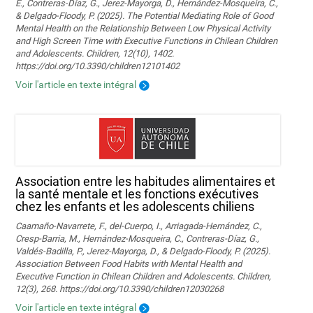
E., Contreras-Díaz, G., Jerez-Mayorga, D., Hernández-Mosqueira, C.,
& Delgado-Floody, P. (2025). The Potential Mediating Role of Good
Mental Health on the Relationship Between Low Physical Activity
and High Screen Time with Executive Functions in Chilean Children
and Adolescents. Children, 12(10), 1402.
https://doi.org/10.3390/children12101402
Voir l'article en texte intégral
Association entre les habitudes alimentaires et
la santé mentale et les fonctions exécutives
chez les enfants et les adolescents chiliens
Caamaño-Navarrete, F., del-Cuerpo, I., Arriagada-Hernández, C.,
Cresp-Barria, M., Hernández-Mosqueira, C., Contreras-Díaz, G.,
Valdés-Badilla, P., Jerez-Mayorga, D., & Delgado-Floody, P. (2025).
Association Between Food Habits with Mental Health and
Executive Function in Chilean Children and Adolescents. Children,
12(3), 268. https://doi.org/10.3390/children12030268
Voir l'article en texte intégral