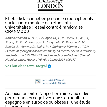
Effets de la canneberge riche en (poly)phénols
sur la santé mentale des étudiants
universitaires : l'essai contrôlé randomisé
CRANMOOD
Kamarunzaman, N. N. Z., Le Sayec, M., Li, Y., Cheok, A., Wu, H.,
Zhang, Z., Xu, Y., Mesnage, R., Dalrymple, K., Pariante, C. M.,
Borsini, A., Vauzour, D., Bajka, B., & Rodriguez-Mateos, A. (2026).
Effects of (poly)phenol-rich cranberry on mental health in university
students: The CRANMOOD randomised controlled trial. Clinical
Nutrition. https://doi.org/10.1016/j.clnu.2026.106677
Voir l'article en texte intégral
Association entre l'apport en minéraux et les
performances cognitives chez les adultes
espagnols en surpoids ou obèses : une étude
transversale.