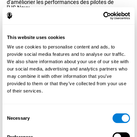
d'améliorier les performances des pilotes de
l'US Navy
Joseph F.Chandler, Richard D. Arnold, Jeffrey B. Phillips, Ashley E.
Turnmire - Predicting individual differences in response to sleep
loss: application of current techniques - Aviation, Space, and
Environmental Medicine - Septembre 2013; 84(9):927-37
This website uses cookies
Article complet disponible via PubMed
We use cookies to personalise content and ads, to
provide social media features and to analyse our traffic.
We also share information about your use of our site with
our social media, advertising and analytics partners who
may combine it with other information that you’ve
provided to them or that they’ve collected from your use
L'influence des habitudes saines sur les
of their services.
fonctions cognitives dans un groupe de patients
hémodialysés
Olczyk, P., Jerzak, P., Letachowicz, K., Gołębiowski, T., Krajewska,
Consent
M., & Kusztal, M. (2023). The Influence of Healthy Habits on
Necessary
Selection
Cognitive Functions in a Group of Hemodialysis Patients. Journal
Of Clinical Medicine, 12(5), 2042.
https://doi.org/10.3390/jcm12052042