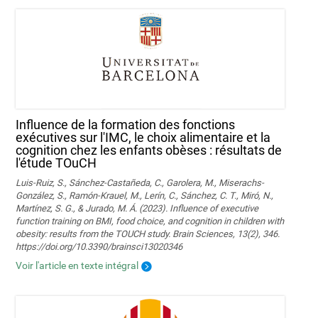
Influence de la formation des fonctions
exécutives sur l'IMC, le choix alimentaire et la
cognition chez les enfants obèses : résultats de
l'étude TOuCH
Luis-Ruiz, S., Sánchez-Castañeda, C., Garolera, M., Miserachs-
González, S., Ramón-Krauel, M., Lerín, C., Sánchez, C. T., Miró, N.,
Martí­nez, S. G., & Jurado, M. Á. (2023). Influence of executive
function training on BMI, food choice, and cognition in children with
obesity: results from the TOUCH study. Brain Sciences, 13(2), 346.
https://doi.org/10.3390/brainsci13020346
Voir l'article en texte intégral