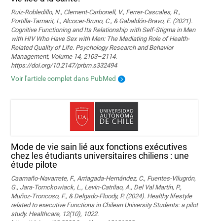
Ruiz-Robledillo, N., Clement-Carbonell, V., Ferrer-Cascales, R.,
Portilla-Tamarit, I., Alcocer-Bruno, C., & Gabaldón-Bravo, E. (2021).
Cognitive Functioning and Its Relationship with Self-Stigma in Men
with HIV Who Have Sex with Men: The Mediating Role of Health-
Related Quality of Life. Psychology Research and Behavior
Management, Volume 14, 2103–2114.
https://doi.org/10.2147/prbm.s332494
Voir l'article complet dans PubMed
Mode de vie sain lié aux fonctions exécutives
chez les étudiants universitaires chiliens : une
étude pilote
Caamaño-Navarrete, F., Arriagada-Hernández, C., Fuentes-Vilugrón,
G., Jara-Tomckowiack, L., Levin-Catrilao, A., Del Val Martín, P.,
Muñoz-Troncoso, F., & Delgado-Floody, P. (2024). Healthy lifestyle
related to executive Functions in Chilean University Students: a pilot
study. Healthcare, 12(10), 1022.