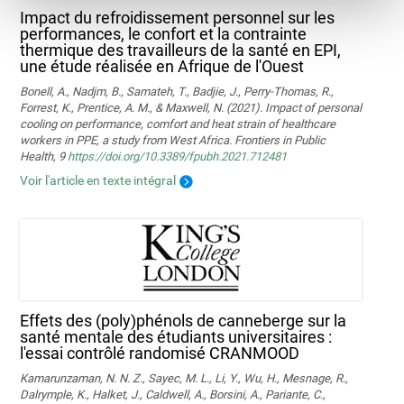
Impact du refroidissement personnel sur les
performances, le confort et la contrainte
thermique des travailleurs de la santé en EPI,
une étude réalisée en Afrique de l'Ouest
Bonell, A., Nadjm, B., Samateh, T., Badjie, J., Perry-Thomas, R.,
Forrest, K., Prentice, A. M., & Maxwell, N. (2021). Impact of personal
cooling on performance, comfort and heat strain of healthcare
workers in PPE, a study from West Africa. Frontiers in Public
Health, 9
https://doi.org/10.3389/fpubh.2021.712481
Voir l'article en texte intégral
Effets des (poly)phénols de canneberge sur la
santé mentale des étudiants universitaires :
l'essai contrôlé randomisé CRANMOOD
Kamarunzaman, N. N. Z., Sayec, M. L., Li, Y., Wu, H., Mesnage, R.,
Dalrymple, K., Halket, J., Caldwell, A., Borsini, A., Pariante, C.,