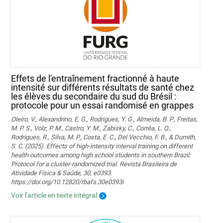
Effets de l'entraînement fractionné à haute
intensité sur différents résultats de santé chez
les élèves du secondaire du sud du Brésil :
protocole pour un essai randomisé en grappes
Oleiro, V., Alexandrino, E. G., Rodrigues, Y. G., Almeida, B. P., Freitas,
M. P. S., Volz, P. M., Castro, Y. M., Zabisky, C., Corrêa, L. Q.,
Rodrigues, R., Silva, M. P., Costa, E. C., Del Vecchio, F. B., & Dumith,
S. C. (2025). Effects of high-intensity interval training on different
health outcomes among high school students in southern Brazil:
Protocol for a cluster-randomized trial. Revista Brasileira de
Atividade Física & Saúde, 30, e0393.
https://doi.org/10.12820/rbafs.30e0393i
Voir l'article en texte intégral