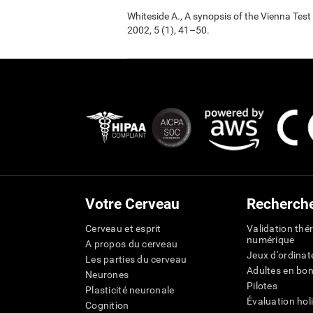
Whiteside A., A synopsis of the Vienna Tes
2002, 5 (1), 41–50.
Votre Cerveau
Recherch
Cerveau et esprit
Validation thé
numérique
A propos du cerveau
Jeux d'ordinat
Les parties du cerveau
Adultes en bo
Neurones
Pilotes
Plasticité neuronale
Évaluation hol
Cognition