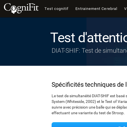
Test cognitif
Entrainement Cerebral
V
Test d'attenti
DIAT-SHIF: Test de simultan
Spécificités techniques de 
Le test de simultanéité DIAT-SHIF est basé s
System (Whiteside, 2002) et le Test of Variab
suivre avec précision une balle qui se dépla
effectuant une variante du test de Stroop.