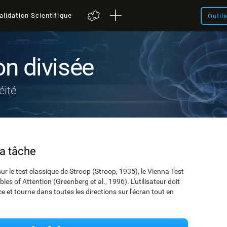
alidation Scientifique
Outil
on divisée
éité
la tâche
ur le test classique de Stroop (Stroop, 1935), le Vienna Test
les of Attention (Greenberg et al., 1996). L'utilisateur doit
ce et tourne dans toutes les directions sur l'écran tout en