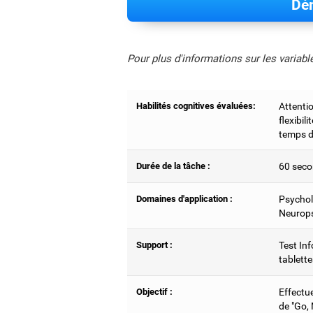
Dém
Pour plus d'informations sur les variab
Habilités cognitives évaluées:
Attentio
flexibil
temps d
Durée de la tâche :
60 seco
Domaines d'application :
Psychol
Neurops
Support :
Test Inf
tablette
Objectif :
Effectu
de "Go,