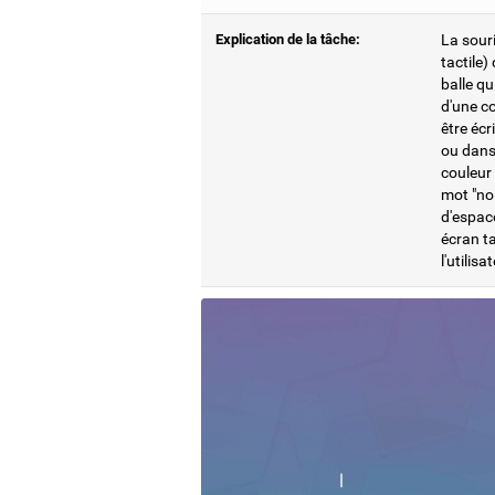
Explication de la tâche:
La souri
tactile)
balle qu
d'une co
être écr
ou dans 
couleur 
mot "noi
d'espace
écran ta
l'utilis