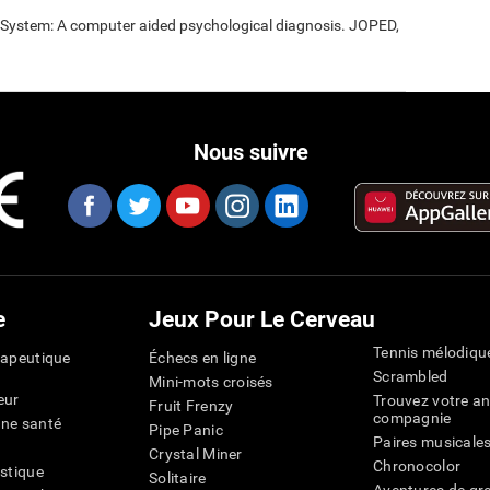
t System: A computer aided psychological diagnosis. JOPED,
Nous suivre
e
Jeux Pour Le Cerveau
Tennis mélodiqu
rapeutique
Échecs en ligne
Scrambled
Mini-mots croisés
eur
Trouvez votre an
Fruit Frenzy
compagnie
nne santé
Pipe Panic
Paires musicale
Crystal Miner
Chronocolor
istique
Solitaire