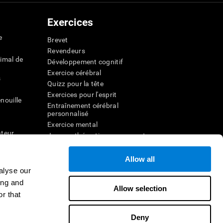
Exercices
e
Brevet
Revendeurs
imal de
Développement cognitif
Exercice cérébral
s
Quizz pour la tête
Exercices pour l'esprit
nouille
Entraînement cérébral
personnalisé
Exercice mental
ateur
Jeux mathématiques amusants
Compréhension de lecture
ur
Enfants surdoués
Allow all
entale
Batailles cérébrales
alyse our
r la
Test de QI
ing and
Allow selection
r that
veau
Deny