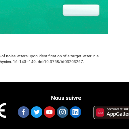
 of noise letters upon identification of a target letter in a
physics. 16: 143–149. doi:10.3758/bf03203267.
Nous suivre