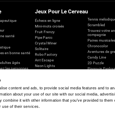
e
Jeux Pour Le Cerveau
Tennis mélodiqu
rapeutique
Échecs en ligne
Scrambled
Mini-mots croisés
eur
Trouvez votre an
Fruit Frenzy
compagnie
nne santé
Pipe Panic
Paires musicale
Crystal Miner
Chronocolor
istique
Solitaire
Aventures de gre
es en bonne santé
Robo Factory
Candy Line
Ant Escape
adultes âgés
2D Puzzle
Neon Lights
chez les personnes
Pingouin Explor
Rends moi fou
Chiffres
mots croisés visuels
émique
s
Abeille de Coule
Faîtes la paire
4D
Jeux d'agilité m
ise content and ads, to provide social media features and to an
Space Rescue
Jeux en ligne pou
rmation about your use of our site with our social media, advertis
Chaos mathématique
mémoire
Course de billes
 combine it with other information that you’ve provided to them o
Jeux pour le cer
 use of their services.