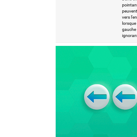
pointant
peuvent 
vers l'e
lorsque 
gauche l
ignorant