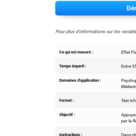
Dém
Pour plus d'informations sur les variab
Ce qui est mesuré :
Effet Fl
Temps imparti :
Entre 3
Domaines d'application :
Psychop
Médecin
Format :
Test inf
Objectif :
Appuyez 
par la f
Instructions :
Dans cha