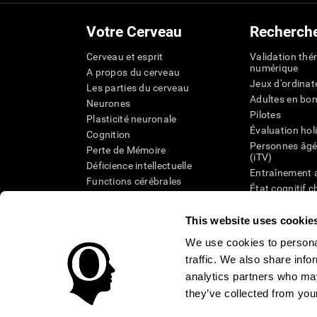
Votre Cerveau
Recherch
Cerveau et esprit
Validation thé
numérique
A propos du cerveau
Jeux d'ordinat
Les parties du cerveau
Adultes en bo
Neurones
Pilotes
Plasticité neuronale
Évaluation hol
Cognition
Personnes âgé
Perte de Mémoire
(iTV)
Déficience intellectuelle
Entraînement 
Functions cérébrales
État cognitif 
Perception
âgées
Attention
Révision syst
This website uses cookie
Taxonomie SG
We use cookies to personal
traffic. We also share info
analytics partners who may
they’ve collected from your