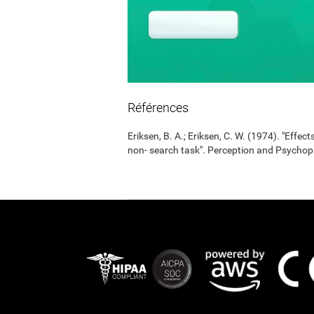
Références
Eriksen, B. A.; Eriksen, C. W. (1974). "Effects
non- search task". Perception and Psycho