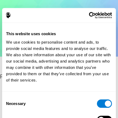
This website uses cookies
We use cookies to personalise content and ads, to
provide social media features and to analyse our traffic.
We also share information about your use of our site with
our social media, advertising and analytics partners who
may combine it with other information that you’ve
provided to them or that they’ve collected from your use
Références
of their services.
Korkman, M., Kirk, U., & Kemp, S (1998a). NEPSY: A
developmental neuropsychological assessment. Psychological
Consent
Corporation.
Necessary
Selection
Korkman, M., Kirk, U., & Kemp, S (1998b). Manual for the NEPSY.
San Antonio, TX: Psychological corporation.