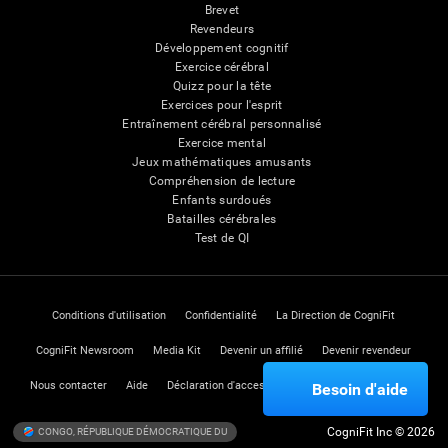
Brevet
Revendeurs
Développement cognitif
Exercice cérébral
Quizz pour la tête
Exercices pour l'esprit
Entraînement cérébral personnalisé
Exercice mental
Jeux mathématiques amusants
Compréhension de lecture
Enfants surdoués
Batailles cérébrales
Test de QI
Conditions d'utilisation
Confidentialité
La Direction de CogniFit
CogniFit Newsroom
Media Kit
Devenir un affilié
Devenir revendeur
Nous contacter
Aide
Déclaration d'accessibilité
Centre de Confiance
Besoin d'aide
CogniFit Inc © 2026
CONGO, RÉPUBLIQUE DÉMOCRATIQUE DU