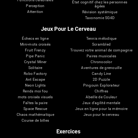
Functions cérébrales
État cognitif chez les personnes
Perception
âgées
Attention
Révision systémique
Taxonomie SG4D
Jeux Pour Le Cerveau
Échecs en ligne
Tennis mélodique
Mini-mots croisés
Scrambled
Fruit Frenzy
Trouvez votre animal de compagnie
Pipe Panic
Paires musicales
Crystal Miner
Chronocolor
Solitaire
Aventures de grenouille
Robo Factory
Candy Line
Ant Escape
2D Puzzle
Neon Lights
Pingouin Explorateur
Rends moi fou
Chiffres
mots croisés visuels
Abeille de Couleur
Faîtes la paire
Jeux d'agilité mentale
Space Rescue
Jeux en ligne pour la mémoire
Chaos mathématique
Jeux pour le cerveau
Course de billes
Exercices