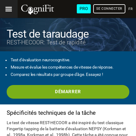
PRO
SE CONNECTER
FRA
Test de taraudage
REST-HECOOR: Test de rapidité
Test d'évaluation neurocognitive.
Mesure et évalue les compétences de vitesse de réponse.
Comparez les résultats par groupe d'âge. Essayez !
DÉMARRER
Spécificités techniques de la tâche
Le test de vitesse REST-HECOOR a été inspiré du test classique
Fingertip tapping de la batterie d'évaluation NEPSY (Korkman et
al., 1998a, Korkman et al., 1998b). Cette tâche a été conçue pour