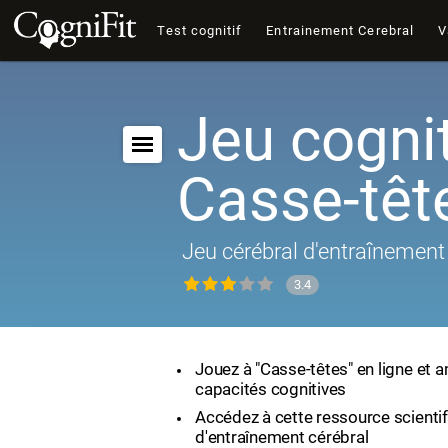
Test cognitif
Entrainement Cerebral
V
Jeu cognit
Casse-têt
Jeu cérébral d'entraînement 
3.4
Jouez à "Casse-têtes" en ligne et 
capacités cognitives
Accédez à cette ressource scienti
d'entraînement cérébral