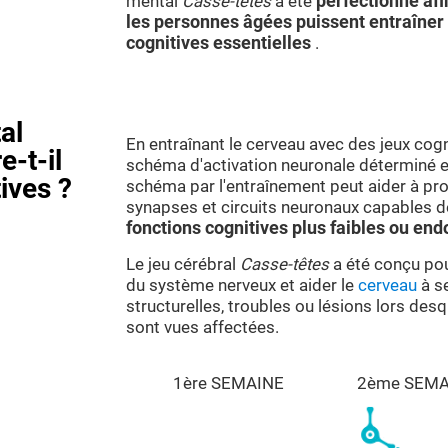
mental
Casse-têtes
a été
perfectionné afi
les personnes âgées puissent entraîner 
cognitives essentielles
.
al
En entraînant le cerveau avec des jeux cogn
e-t-il
schéma d'activation neuronale déterminé es
ives ?
schéma par l'entraînement peut aider à pr
synapses et circuits neuronaux capables d
fonctions cognitives plus faibles ou 
Le jeu cérébral
Casse-têtes
a été conçu pou
du système nerveux et aider le
cerveau
à se
structurelles, troubles ou lésions lors des
sont vues affectées.
1ère SEMAINE
2ème SEMA