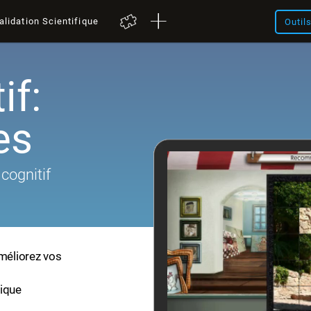
alidation Scientifique
Outil
if:
es
cognitif
améliorez vos
fique