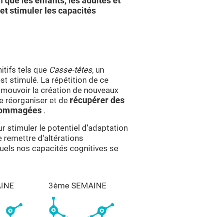
n que les enfants, les adultes et
et stimuler les capacités
itifs tels que
Casse-têtes
, un
t stimulé. La répétition de ce
omouvoir la création de nouveaux
e réorganiser et de
récupérer des
endommagées
.
r stimuler le potentiel d'adaptation
 remettre d'altérations
quels nos capacités cognitives se
INE
3ème SEMAINE