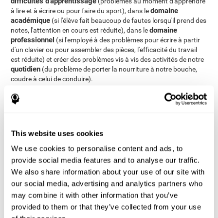
difficultés d'apprentissage
(problèmes au moment d'apprendre
domaine
à lire et à écrire ou pour faire du sport), dans le
académique
(si l'élève fait beaucoup de fautes lorsqu'il prend des
domaine
notes, l'attention en cours est réduite), dans le
professionnel
(si l'employé à des problèmes pour écrire à partir
d'un clavier ou pour assembler des pièces, l'efficacité du travail
est réduite) et créer des problèmes vis à vis des activités de notre
quotidien
(du problème de porter la nourriture à notre bouche,
coudre à celui de conduire).
Comment mesurer et évaluer la
coordination oculomotrice?
This website uses cookies
La coordination oeil-main est la base de beaucoup de nos
We use cookies to personalise content and ads, to
comportements du jour le jour. Evoluer correctement dans notre
environnement implique directement une bonne coordination oeil-
provide social media features and to analyse our traffic.
main. Par delà, évaluer la coordination oeil-main peut être d'une
We also share information about your use of our site with
grande aide dans bien des domaines de notre vie: dans le
our social media, advertising and analytics partners who
domaine scolaire (pour savoir si un enfant va à avoir des
may combine it with other information that you’ve
problèmes pour écrire ou pour faire des activités en toute
provided to them or that they’ve collected from your use
réussite), dans le domaine de la santé (pour savoir si un patient