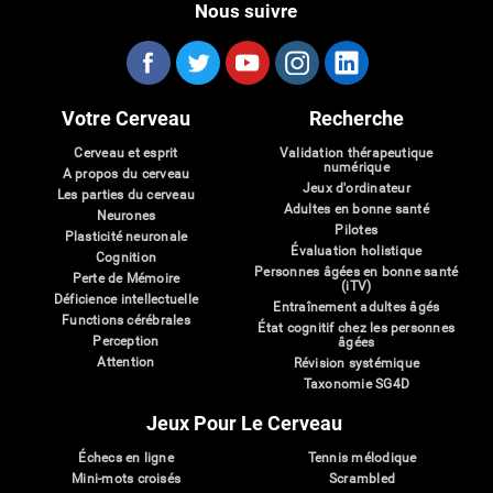
Nous suivre
Votre Cerveau
Recherche
Cerveau et esprit
Validation thérapeutique
numérique
A propos du cerveau
Jeux d'ordinateur
Les parties du cerveau
Adultes en bonne santé
Neurones
Pilotes
Plasticité neuronale
Évaluation holistique
Cognition
Personnes âgées en bonne santé
Perte de Mémoire
(iTV)
Déficience intellectuelle
Entraînement adultes âgés
Functions cérébrales
État cognitif chez les personnes
Perception
âgées
Attention
Révision systémique
Taxonomie SG4D
Jeux Pour Le Cerveau
Échecs en ligne
Tennis mélodique
Mini-mots croisés
Scrambled