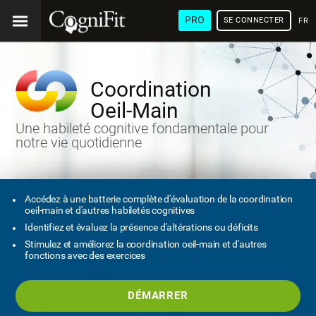
PRO
SE CONNECTER
FRA
Coordination
Oeil-Main
Une habileté cognitive fondamentale pour
notre vie quotidienne
Accédez à une batterie complète d'évaluation de la coordination
oeil-main et d'autres habiletés cognitives
Identifiez et évaluez la présence d'altérations ou déficits
Stimulez et améliorez la coordination oeil-main et d'autres
fonctions avec des exercices
DÉMARRER