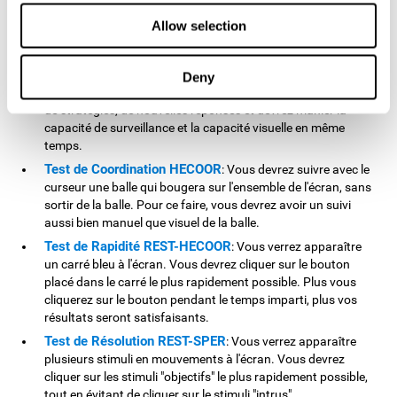
Test de Simultanéité DIAT-SHIF
: Vous devrez à la fois
suivre le parcours aléatoire d'une balle blanche et être
Allow selection
attentif aux mots qui apparaîtront au centre de l'écran.
Lorsque le mot coincide avec la couleur des lettres du mot,
vous devrez le signaler (en étant attentif à deux stimuli à la
Deny
fois). Pour ce test, vous serez confronté à des changements
de stratégies, de nouvelles réponses et devrez manier la
capacité de surveillance et la capacité visuelle en même
temps.
Test de Coordination HECOOR
: Vous devrez suivre avec le
curseur une balle qui bougera sur l'ensemble de l'écran, sans
sortir de la balle. Pour ce faire, vous devrez avoir un suivi
aussi bien manuel que visuel de la balle.
Test de Rapidité REST-HECOOR
: Vous verrez apparaître
un carré bleu à l'écran. Vous devrez cliquer sur le bouton
placé dans le carré le plus rapidement possible. Plus vous
cliquerez sur le bouton pendant le temps imparti, plus vos
résultats seront satisfaisants.
Test de Résolution REST-SPER
: Vous verrez apparaître
plusieurs stimuli en mouvements à l'écran. Vous devrez
cliquer sur les stimuli "objectifs" le plus rapidement possible,
tout en évitant de cliquer sur le stimuli "intrus".