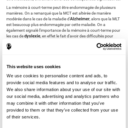
La mémoire à court-terme peut être endommagée de plusieurs
manières. On a remarqué que la MCT est altérée de manière
Alzheimer
modérée dans le cas de la maladie d'
, alors que la MLT
est beaucoup plus endommagée par cette maladie. On a
également signalé l'importance de la mémoire à court-terme pour
dyslexie
les cas de
, en effet le fait d'avoir des difficultés pour
stocker des informations phonologiques peut engendrer des
problèmes pour apprendre à lire. Par ailleurs, la consommation
marihuana
de
est un autre facteur qui peut affecter l'intégrité de
ictus
traumatisme
la MCT. La lésion cérébrale dûe à un
ou à un
crânien
peut également altérer la mémoire à court-terme.
This website uses cookies
We use cookies to personalise content and ads, to
Comment pouvons-nous mesurer
provide social media features and to analyse our traffic.
et évaluer la mémoire à court-
We also share information about your use of our site with
terme?
our social media, advertising and analytics partners who
may combine it with other information that you’ve
La mémoire à court-terme intervient dans la majorité des activités
provided to them or that they’ve collected from your use
de notre quotidien. Le fait que nous puissions interagir
of their services.
correctement avec les personnes qui nous entourent et notre
environnement dépend directement de notre mémoire à court-