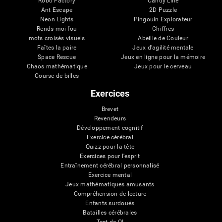
Robo Factory
Candy Line
Ant Escape
2D Puzzle
Neon Lights
Pingouin Explorateur
Rends moi fou
Chiffres
mots croisés visuels
Abeille de Couleur
Faîtes la paire
Jeux d'agilité mentale
Space Rescue
Jeux en ligne pour la mémoire
Chaos mathématique
Jeux pour le cerveau
Course de billes
Exercices
Brevet
Revendeurs
Développement cognitif
Exercice cérébral
Quizz pour la tête
Exercices pour l'esprit
Entraînement cérébral personnalisé
Exercice mental
Jeux mathématiques amusants
Compréhension de lecture
Enfants surdoués
Batailles cérébrales