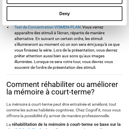
posteriori. Tout d'abord, la série sera composée d'un seul
numéro, puis augmentera progressivement jusqu'à ce que
Deny
vous fassiez une erreur. Vous devrez reproduire chaque série
de numéros après chaque présentation.
Test de Concentration VISMEN-PLAN
: Vous verrez
apparaître des stimuli à l'écran, répartis de manière
alternative. En suivant un certain ordre, les stimuli
s'illumineront au moment où un son sera émi jusqu'à ce que
vous finissiez la série. Lors de la présentation, vous devrez
prêter attention aussi bien aux sons qu'aux images
illuminées. Lorsque ce sera votre tour, vous devrez vous
souvenir de l'ordre de présentation des stimuli.
Comment réhabiliter ou améliorer
la mémoire à court-terme?
La mémoire à court-terme peut être entraînée et amélioré, tout
comme les autres habiletés cognitives. Chez CogniFit, nous vous
offrons la possibilité d'y arriver de manière professionnelle.
réhabilitation de la mémoire à court-terme se base sur la
La