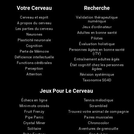
Votre Cerveau
Recherche
Cerveau et esprit
Validation thérapeutique
numérique
A propos du cerveau
Jeux d'ordinateur
Les parties du cerveau
Adultes en bonne santé
Neurones
Pilotes
Plasticité neuronale
Évaluation holistique
Cognition
Personnes âgées en bonne santé
Perte de Mémoire
(iTV)
Déficience intellectuelle
Entraînement adultes âgés
Functions cérébrales
État cognitif chez les personnes
Perception
âgées
Attention
Révision systémique
Taxonomie SG4D
Jeux Pour Le Cerveau
Échecs en ligne
Tennis mélodique
Mini-mots croisés
Scrambled
Fruit Frenzy
Trouvez votre animal de compagnie
Pipe Panic
Paires musicales
Crystal Miner
Chronocolor
Solitaire
Aventures de grenouille