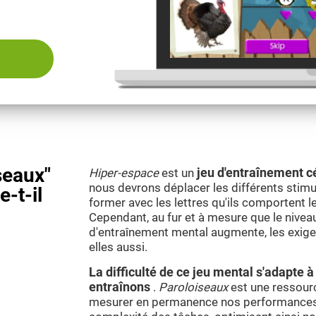
seaux"
Hiper-espace
est un
jeu d'entraînement c
nous devrons déplacer les différents stimul
e-t-il
former avec les lettres qu'ils comportent l
Cependant, au fur et à mesure que le nivea
d'entraînement mental augmente, les exig
elles aussi.
La difficulté de ce jeu mental s'adapte
entraînons
.
Paroloiseaux
est une ressourc
mesurer en permanence nos performances 