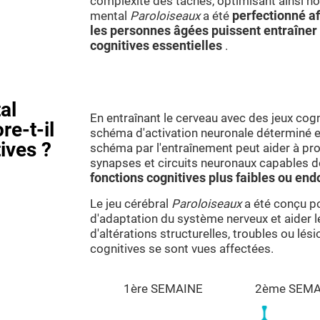
complexité des tâches, optimisant ainsi not
mental
Paroloiseaux
a été
perfectionné af
les personnes âgées puissent entraîner 
cognitives essentielles
.
al
En entraînant le cerveau avec des jeux cogn
re-t-il
schéma d'activation neuronale déterminé es
ives ?
schéma par l'entraînement peut aider à pr
synapses et circuits neuronaux capables d
fonctions cognitives plus faibles ou 
Le jeu cérébral
Paroloiseaux
a été conçu po
d'adaptation du système nerveux et aider 
d'altérations structurelles, troubles ou lé
cognitives se sont vues affectées.
1ère SEMAINE
2ème SEMA