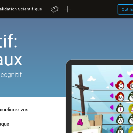
alidation Scientifique
Outil
if:
aux
cognitif
 améliorez vos
fique