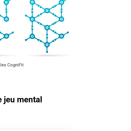
les CogniFit
e jeu mental