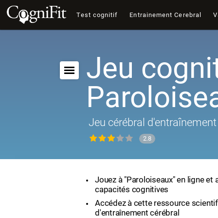
Test cognitif
Entrainement Cerebral
V
Jeu cognit
Paroloise
Jeu cérébral d'entraînement 
2.8
Jouez à "Paroloiseaux" en ligne et
capacités cognitives
Accédez à cette ressource scienti
d'entraînement cérébral