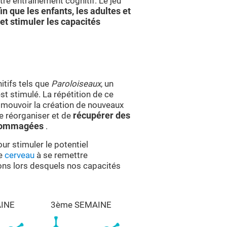
re entraînement cognitif. Le jeu
in que les enfants, les adultes et
et stimuler les capacités
itifs tels que
Paroloiseaux
, un
t stimulé. La répétition de ce
omouvoir la création de nouveaux
e réorganiser et de
récupérer des
endommagées
.
ur stimuler le potentiel
le
cerveau
à se remettre
sions lors desquels nos capacités
INE
3ème SEMAINE