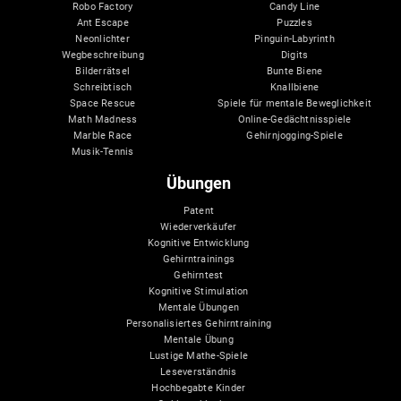
Robo Factory
Candy Line
Ant Escape
Puzzles
Neonlichter
Pinguin-Labyrinth
Wegbeschreibung
Digits
Bilderrätsel
Bunte Biene
Schreibtisch
Knallbiene
Space Rescue
Spiele für mentale Beweglichkeit
Math Madness
Online-Gedächtnisspiele
Marble Race
Gehirnjogging-Spiele
Musik-Tennis
Übungen
Patent
Wiederverkäufer
Kognitive Entwicklung
Gehirntrainings
Gehirntest
Kognitive Stimulation
Mentale Übungen
Personalisiertes Gehirntraining
Mentale Übung
Lustige Mathe-Spiele
Leseverständnis
Hochbegabte Kinder