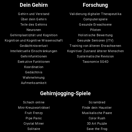
Dein Gehirn
Forschung
Gehirn und Verstand
Validierung digitaler Therapeutika
Über dein Gehirn
Computerspiele
Teile des Gehirns
Gesunde Erwachsene
Neuronen
Piloten
Gehirnplastizität und Kognition
Holistische Bewertung
Kognition und Kognitive Wissenschaft
Gesunde Senioren (iTV)
Gedächtnisverlust
Training von älteren Erwachsenen
Intellektuelle Einschränkungen
Kognitiver Zustand älterer Menschen
Gehirnfunktionen
Systematische Revision
Exekutive Funktionen
Taxonomie SG4D
Koordination
Gedächtnis
Wahrnehmung
Aufmerksamkeit
Gehirnjogging-Spiele
Schach online
Scrambled
Mini-Kreuzworträtsel
Finde dein Haustier
Fruit Frenzy
Musikalische Paare
Pipe Panic
Color Rush
Crystal Miner
3D Art Puzzle
Solitaire
Save the Frog