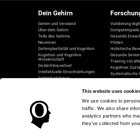
Dein Gehirn
Forschun
Gehirn und Verstand
Validierung digi
Über dein Gehirn
Computerspiele
Teile des Gehirns
Gesunde Erwac
Neuronen
Piloten
Gehirnplastizität und Kognition
Holistische Be
Kognition und Kognitive
Gesunde Senior
Wissenschaft
Training von äl
Gedächtnisverlust
Kognitiver Zust
Intellektuelle Einschränkungen
Systematische 
Gehirnfunktionen
Taxonomie SG4
Exekutive Funktionen
Koordination
This website uses cookie
Gedächtnis
We use cookies to personal
Wahrnehmung
traffic. We also share info
Aufmerksamkeit
analytics partners who may
they’ve collected from your
Allgemeine Geschäftsbedingungen
Impressum
Datens