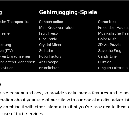
g
Gehirnjogging-Spiele
taler Therapeutika
Schach online
Scrambled
Mini-Kreuzworträtsel
Finde dein Hausti
hsene
Fruit Frenzy
Musikalische Paa
Pipe Panic
Color Rush
wertung
Crystal Miner
3D Art Puzzle
en (iTV)
Solitaire
Save the Frog
teren Erwachsenen
Robo Factory
Candy Line
and älterer Menschen
Ant Escape
Puzzles
Revision
Neonlichter
Pinguin-Labyrinth
D
Wegbeschreibung
Digits
Bilderrätsel
Bunte Biene
s
Schreibtisch
Knallbiene
Space Rescue
Spiele für mental
ise content and ads, to provide social media features and to an
Beweglichkeit
Math Madness
rmation about your use of our site with our social media, advertis
Online-Gedächtni
Marble Race
 combine it with other information that you’ve provided to them o
Gehirnjogging-Spi
Musik-Tennis
 use of their services.
chutzrichtlinien
Das Führungsteam
CogniFit Newsroom
Media Kit
Partner