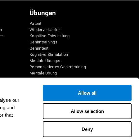
Übungen
Patent
er
Wiederverkäufer
re
Kognitive Entwicklung
Gehirntrainings
Gehirntest
Kognitive Stimulation
Mentale Übungen
Personalisiertes Gehirntraining
Mentale Übung
Lustige Mathe-Spiele
Leseverständnis
Hochbegabte Kinder
Allow all
e
Gehirnschlachten
alyse our
IQ-Test
ing and
sspiele
Allow selection
r that
ele
Deny
 werden
Werden Sie Reseller
Kontakt
Hilfe