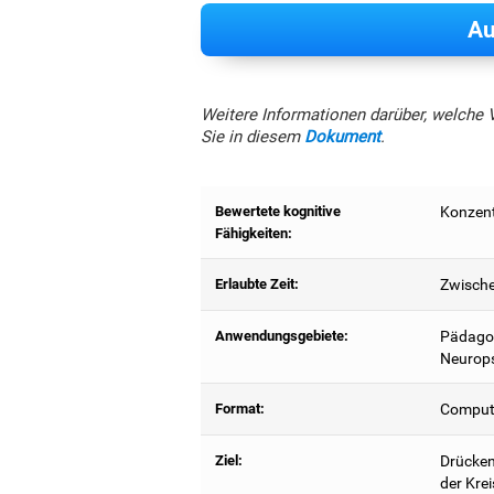
Au
Weitere Informationen darüber, welche 
Sie in diesem
Dokument
.
Bewertete kognitive
Konzent
Fähigkeiten:
Erlaubte Zeit:
Zwische
Anwendungsgebiete:
Pädagog
Neurops
Format:
Compute
Ziel:
Drücken 
der Krei