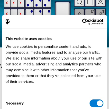
This website uses cookies
We use cookies to personalise content and ads, to
provide social media features and to analyse our traffic.
We also share information about your use of our site with
our social media, advertising and analytics partners who
Verweise
may combine it with other information that you’ve
provided to them or that they’ve collected from your use
Raven, J. C. (1936). Mental tests used in genetic studies: The
of their services.
performance of related individuals on tests mainly educative and
mainly reproductive. MSc Thesis, University of London.
"Raven, J. C. (1938) Raven’s progressive matrices (1938): sets A,
Consent
B, C, D, E. Melbourne: Australian Council for Educational
Necessary
Research; 1938."
Selection