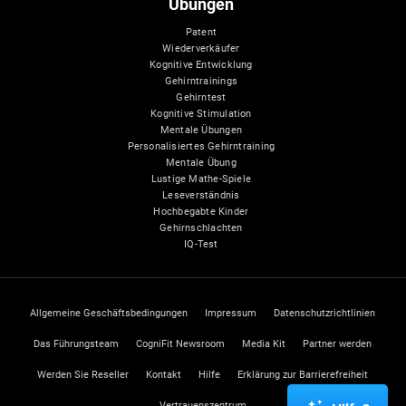
Übungen
Patent
Wiederverkäufer
Kognitive Entwicklung
Gehirntrainings
Gehirntest
Kognitive Stimulation
Mentale Übungen
Personalisiertes Gehirntraining
Mentale Übung
Lustige Mathe-Spiele
Leseverständnis
Hochbegabte Kinder
Gehirnschlachten
IQ-Test
Allgemeine Geschäftsbedingungen
Impressum
Datenschutzrichtlinien
Das Führungsteam
CogniFit Newsroom
Media Kit
Partner werden
Werden Sie Reseller
Kontakt
Hilfe
Erklärung zur Barrierefreiheit
Vertrauenszentrum