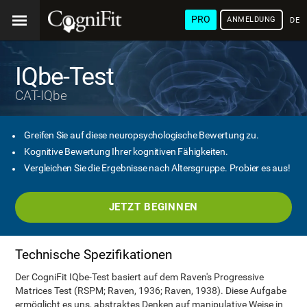
PRO
ANMELDUNG
DEU
IQbe-Test
CAT-IQbe
Greifen Sie auf diese neuropsychologische Bewertung zu.
Kognitive Bewertung Ihrer kognitiven Fähigkeiten.
Vergleichen Sie die Ergebnisse nach Altersgruppe. Probier es aus!
JETZT BEGINNEN
Technische Spezifikationen
Der CogniFit IQbe-Test basiert auf dem Raven's Progressive
Matrices Test (RSPM; Raven, 1936; Raven, 1938). Diese Aufgabe
ermöglicht es uns, abstraktes Denken auf manipulative Weise in