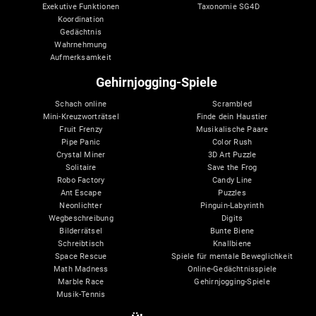
Exekutive Funktionen
Taxonomie SG4D
Koordination
Gedächtnis
Wahrnehmung
Aufmerksamkeit
Gehirnjogging-Spiele
Schach online
Scrambled
Mini-Kreuzworträtsel
Finde dein Haustier
Fruit Frenzy
Musikalische Paare
Pipe Panic
Color Rush
Crystal Miner
3D Art Puzzle
Solitaire
Save the Frog
Robo Factory
Candy Line
Ant Escape
Puzzles
Neonlichter
Pinguin-Labyrinth
Wegbeschreibung
Digits
Bilderrätsel
Bunte Biene
Schreibtisch
Knallbiene
Space Rescue
Spiele für mentale Beweglichkeit
Math Madness
Online-Gedächtnisspiele
Marble Race
Gehirnjogging-Spiele
Musik-Tennis