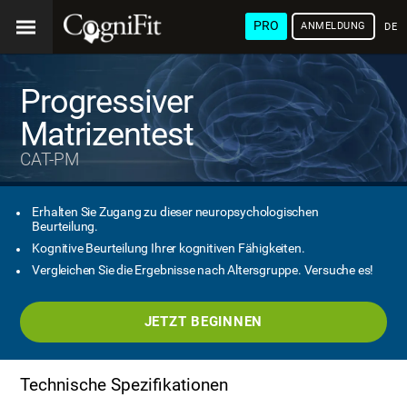
PRO
ANMELDUNG
DEU
Progressiver
Matrizentest
CAT-PM
Erhalten Sie Zugang zu dieser neuropsychologischen
Beurteilung.
Kognitive Beurteilung Ihrer kognitiven Fähigkeiten.
Vergleichen Sie die Ergebnisse nach Altersgruppe. Versuche es!
JETZT BEGINNEN
Technische Spezifikationen