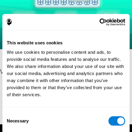
This website uses cookies
We use cookies to personalise content and ads, to
provide social media features and to analyse our traffic.
We also share information about your use of our site with
Verweise
our social media, advertising and analytics partners who
may combine it with other information that you’ve
Raven, J. C. (1936). Mental tests used in genetic studies: The
provided to them or that they’ve collected from your use
performance of related individuals on tests mainly educative and
of their services.
mainly reproductive. MSc Thesis, University of London.
Raven, J. C. (1938) Raven’s progressive matrices (1938): sets A,
B, C, D, E. Melbourne: Australian Council for Educational
Consent
Research; 1938.
Necessary
Selection