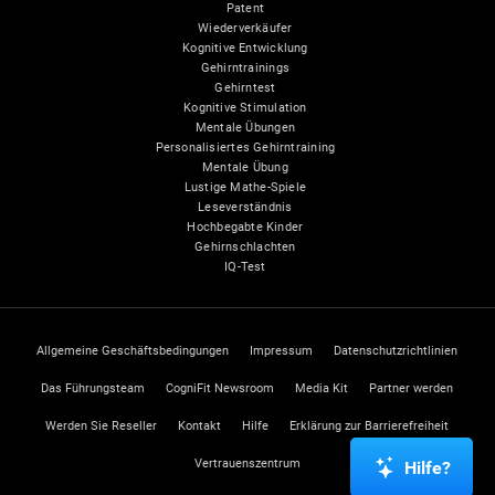
Patent
Wiederverkäufer
Kognitive Entwicklung
Gehirntrainings
Gehirntest
Kognitive Stimulation
Mentale Übungen
Personalisiertes Gehirntraining
Mentale Übung
Lustige Mathe-Spiele
Leseverständnis
Hochbegabte Kinder
Gehirnschlachten
IQ-Test
Allgemeine Geschäftsbedingungen
Impressum
Datenschutzrichtlinien
Das Führungsteam
CogniFit Newsroom
Media Kit
Partner werden
Werden Sie Reseller
Kontakt
Hilfe
Erklärung zur Barrierefreiheit
Vertrauenszentrum
Hilfe?