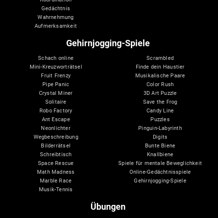
Gedächtnis
Wahrnehmung
Aufmerksamkeit
Gehirnjogging-Spiele
Schach online
Scrambled
Mini-Kreuzworträtsel
Finde dein Haustier
Fruit Frenzy
Musikalische Paare
Pipe Panic
Color Rush
Crystal Miner
3D Art Puzzle
Solitaire
Save the Frog
Robo Factory
Candy Line
Ant Escape
Puzzles
Neonlichter
Pinguin-Labyrinth
Wegbeschreibung
Digits
Bilderrätsel
Bunte Biene
Schreibtisch
Knallbiene
Space Rescue
Spiele für mentale Beweglichkeit
Math Madness
Online-Gedächtnisspiele
Marble Race
Gehirnjogging-Spiele
Musik-Tennis
Übungen