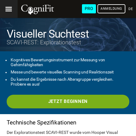
PRO
ANMELDUNG
DEU
Visueller Suchtest
SCAVI-REST: Explorationstest
Kognitives Bewertungsinstrument zur Messung von
Gehirnfähigkeiten
Messe und bewerte visuelles Scanning und Reaktionszeit
Du kannst die Ergebnisse nach Altersgruppe vergleichen.
Probiere es aus!
JETZT BEGINNEN
Technische Spezifikationen
Der Explorationstest SCAVI-REST wurde vom Hooper Visual