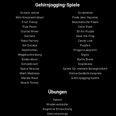
Gehirnjogging-Spiele
Schach online
Scrambled
Mini-Kreuzworträtsel
Finde dein Haustier
Fruit Frenzy
Musikalische Paare
Pipe Panic
Color Rush
Crystal Miner
3D Art Puzzle
Solitaire
Save the Frog
Robo Factory
Candy Line
Ant Escape
Puzzles
Neonlichter
Pinguin-Labyrinth
Wegbeschreibung
Digits
Bilderrätsel
Bunte Biene
Schreibtisch
Knallbiene
Space Rescue
Spiele für mentale Beweglichkeit
Math Madness
Online-Gedächtnisspiele
Marble Race
Gehirnjogging-Spiele
Musik-Tennis
Übungen
Patent
Wiederverkäufer
Kognitive Entwicklung
Gehirntrainings