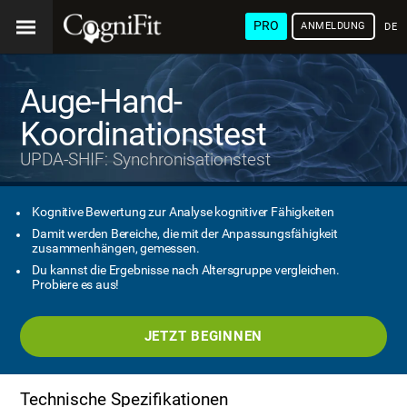
PRO
ANMELDUNG
DEU
Auge-Hand-
Koordinationstest
UPDA-SHIF: Synchronisationstest
Kognitive Bewertung zur Analyse kognitiver Fähigkeiten
Damit werden Bereiche, die mit der Anpassungsfähigkeit
zusammenhängen, gemessen.
Du kannst die Ergebnisse nach Altersgruppe vergleichen.
Probiere es aus!
JETZT BEGINNEN
Technische Spezifikationen