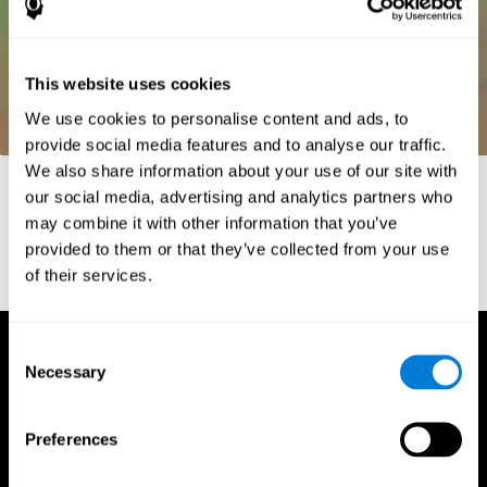
This website uses cookies
We use cookies to personalise content and ads, to
provide social media features and to analyse our traffic.
We also share information about your use of our site with
Referenzen
our social media, advertising and analytics partners who
Whiteside, A. (2002) A synopsis of the Vienna Test System: A
may combine it with other information that you’ve
computer aided psychological diagnosis. JOPED, 5 (1), 41–50.
provided to them or that they’ve collected from your use
of their services.
Consent
Necessary
Selection
Preferences