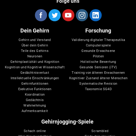
Folge uns
Dein Gehirn
Forschung
Gehirn und Verstand
Validierung digitaler Therapeutika
Über dein Gehirn
Computerspiele
Teile des Gehirns
Gesunde Erwachsene
Neuronen
Piloten
Gehirnplastizität und Kognition
Holistische Bewertung
Kognition und Kognitive Wissenschaft
Gesunde Senioren (iTV)
Gedächtnisverlust
Training von älteren Erwachsenen
Intellektuelle Einschränkungen
Kognitiver Zustand älterer Menschen
Gehirnfunktionen
Systematische Revision
Exekutive Funktionen
Taxonomie SG4D
Koordination
Gedächtnis
Wahrnehmung
Aufmerksamkeit
Gehirnjogging-Spiele
Schach online
Scrambled