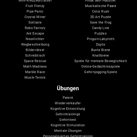
Mini-Kreuzworträtsel
Finde dein Haustier
Fruit Frenzy
Musikalische Paare
Pipe Panic
Color Rush
Crystal Miner
3D Art Puzzle
Solitaire
Save the Frog
Robo Factory
Candy Line
Ant Escape
Puzzles
Neonlichter
Pinguin-Labyrinth
Wegbeschreibung
Digits
Bilderrätsel
Bunte Biene
Schreibtisch
Knallbiene
Space Rescue
Spiele für mentale Beweglichkeit
Math Madness
Online-Gedächtnisspiele
Marble Race
Gehirnjogging-Spiele
Musik-Tennis
Übungen
Patent
Wiederverkäufer
Kognitive Entwicklung
Gehirntrainings
Gehirntest
Kognitive Stimulation
Mentale Übungen
Personalisiertes Gehirntraining