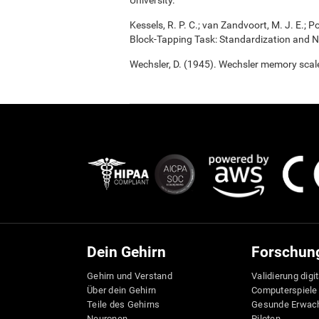
University.
Kessels, R. P. C.; van Zandvoort, M. J. E.; P
Block-Tapping Task: Standardization and N
Wechsler, D. (1945). Wechsler memory scal
Dein Gehirn
Forschun
Gehirn und Verstand
Validierung digi
Über dein Gehirn
Computerspiele
Teile des Gehirns
Gesunde Erwac
Neuronen
Piloten