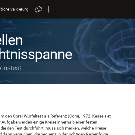
liche Validierung
llen
htnisspanne
onstest
en Corsi-Würfeltest als Referenz (Corsi, 1972; Kessels et
er Aufgabe werden einige Kreise innerhalb einer festen
 die den Test durchführt, muss sich merken, welche Kreise
d dann versuchen, die Sequenz in der richtigen Reihenfolge