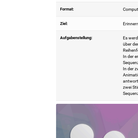
Format:
Compute
Ziel:
Erinnern
Aufgabenstellung:
Es werd
über den
Reihenf
In der e
Sequenz 
In der z
Animatio
antwort
zwei Sti
Sequenz 