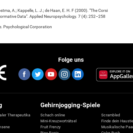
ostma, A.; Kappelle, L. J.; de Haan, E. H. F (2000). "The Corsi
ormative Data". Applied Neuropsychology. 7 (4): 252–258
e. Psychological Corporation
Folge uns
g
Gehirnjogging-Spiele
taler Therapeutika
Schach online
Scrambled
Mini-Kreuzworträtsel
Finde dein Hausti
hsene
Fruit Frenzy
Musikalische Paa
Pipe Panic
Color Rush