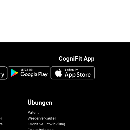
CogniFit App
Übungen
Patent
er
Wiederverkäufer
re
Kognitive Entwicklung
Gehirntrainings