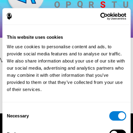
This website uses cookies
We use cookies to personalise content and ads, to
provide social media features and to analyse our traffic.
Verweise
We also share information about your use of our site with
our social media, advertising and analytics partners who
Hooper, H. E. (1983). Hooper Visual Organization Test Manual.
may combine it with other information that you’ve
Los Angeles, CA: Western Psychological Services.
provided to them or that they’ve collected from your use
Merten, T. (2004). A Short Version of the Hooper Visual
of their services.
Organization Test: Reliability and Validity. Applied
neuropsychology, 11(2), 99-102.
https://doi.org/10.1207/s15324826an1102_5
Consent
Necessary
Selection