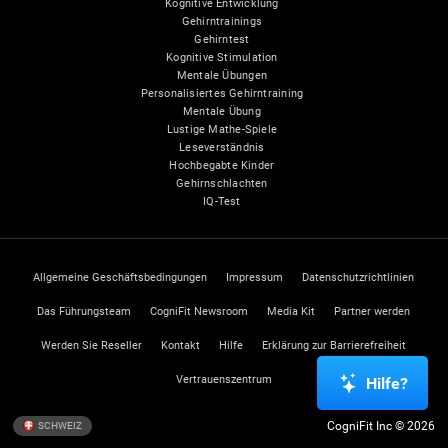
Kognitive Entwicklung
Gehirntrainings
Gehirntest
Kognitive Stimulation
Mentale Übungen
Personalisiertes Gehirntraining
Mentale Übung
Lustige Mathe-Spiele
Leseverständnis
Hochbegabte Kinder
Gehirnschlachten
IQ-Test
Allgemeine Geschäftsbedingungen
Impressum
Datenschutzrichtlinien
Das Führungsteam
CogniFit Newsroom
Media Kit
Partner werden
Werden Sie Reseller
Kontakt
Hilfe
Erklärung zur Barrierefreiheit
Vertrauenszentrum
Hilfe?
CogniFit Inc © 2026
SCHWEIZ