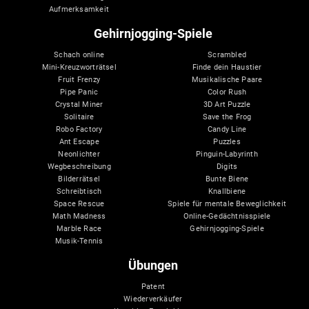
Aufmerksamkeit
Gehirnjogging-Spiele
Schach online
Scrambled
Mini-Kreuzworträtsel
Finde dein Haustier
Fruit Frenzy
Musikalische Paare
Pipe Panic
Color Rush
Crystal Miner
3D Art Puzzle
Solitaire
Save the Frog
Robo Factory
Candy Line
Ant Escape
Puzzles
Neonlichter
Pinguin-Labyrinth
Wegbeschreibung
Digits
Bilderrätsel
Bunte Biene
Schreibtisch
Knallbiene
Space Rescue
Spiele für mentale Beweglichkeit
Math Madness
Online-Gedächtnisspiele
Marble Race
Gehirnjogging-Spiele
Musik-Tennis
Übungen
Patent
Wiederverkäufer