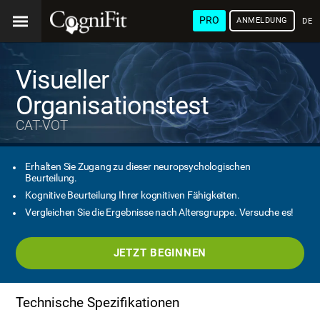
PRO
ANMELDUNG
DEU
Visueller
Organisationstest
CAT-VOT
Erhalten Sie Zugang zu dieser neuropsychologischen
Beurteilung.
Kognitive Beurteilung Ihrer kognitiven Fähigkeiten.
Vergleichen Sie die Ergebnisse nach Altersgruppe. Versuche es!
JETZT BEGINNEN
Technische Spezifikationen