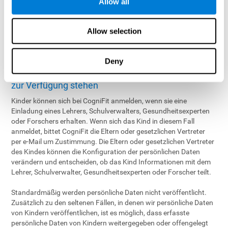
Allow all
Verwendungspraktiken der Betreiber haben:
CogniFit, Inc.
Allow selection
Attn: Rechtsabteilung (Datenschutzrichtlinie)
600 California Street, 11. Etage
San Francisco, CA 94108, USA
Deny
Wann die erfassten Daten der Kinder für andere
zur Verfügung stehen
Kinder können sich bei CogniFit anmelden, wenn sie eine
Einladung eines Lehrers, Schulverwalters, Gesundheitsexperten
oder Forschers erhalten. Wenn sich das Kind in diesem Fall
anmeldet, bittet CogniFit die Eltern oder gesetzlichen Vertreter
per e-Mail um Zustimmung. Die Eltern oder gesetzlichen Vertreter
des Kindes können die Konfiguration der persönlichen Daten
verändern und entscheiden, ob das Kind Informationen mit dem
Lehrer, Schulverwalter, Gesundheitsexperten oder Forscher teilt.
Standardmäßig werden persönliche Daten nicht veröffentlicht.
Zusätzlich zu den seltenen Fällen, in denen wir persönliche Daten
von Kindern veröffentlichen, ist es möglich, dass erfasste
persönliche Daten von Kindern weitergegeben oder offengelegt