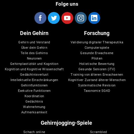
Folge uns
Dein Gehirn
Forschung
Gehirn und Verstand
Validierung digitaler Therapeutika
Über dein Gehirn
Computerspiele
Teile des Gehirns
Gesunde Erwachsene
Neuronen
Piloten
Gehirnplastizität und Kognition
Holistische Bewertung
Kognition und Kognitive Wissenschaft
Gesunde Senioren (iTV)
Gedächtnisverlust
Training von älteren Erwachsenen
Intellektuelle Einschränkungen
Kognitiver Zustand älterer Menschen
Gehirnfunktionen
Systematische Revision
Exekutive Funktionen
Taxonomie SG4D
Koordination
Gedächtnis
Wahrnehmung
Aufmerksamkeit
Gehirnjogging-Spiele
Schach online
Scrambled