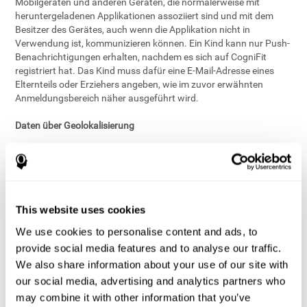
Mobilgeräten und anderen Geräten, die normalerweise mit
heruntergeladenen Applikationen assoziiert sind und mit dem
Besitzer des Gerätes, auch wenn die Applikation nicht in
Verwendung ist, kommunizieren können. Ein Kind kann nur Push-
Benachrichtigungen erhalten, nachdem es sich auf CogniFit
registriert hat. Das Kind muss dafür eine E-Mail-Adresse eines
Elternteils oder Erziehers angeben, wie im zuvor erwähnten
Anmeldungsbereich näher ausgeführt wird.
Daten über Geolokalisierung
Der Dienst von CogniFit, der an Kinder gerichtet ist, erfasst die
Information der Geolokalisierung so genau, dass dies mit der
Erfassung der Postadresse verglichen werden kann, doch zuerst
bitten wir die Eltern um ihre Einwilligung.
This website uses cookies
Persistente Identifikatoren
We use cookies to personalise content and ads, to
provide social media features and to analyse our traffic.
Wenn Kinder direkt mit uns interagieren, ist es möglich, dass
gewisse Informationen automatisch erfasst werden, einerseits
We also share information about your use of our site with
um die angebotenen Dienste interessanter und nützlicher für die
our social media, advertising and analytics partners who
Kinder zu gestalten und andererseits zu anderen
may combine it with other information that you’ve
geschäftsbezogenen Zwecken. Beispiele dafür sind