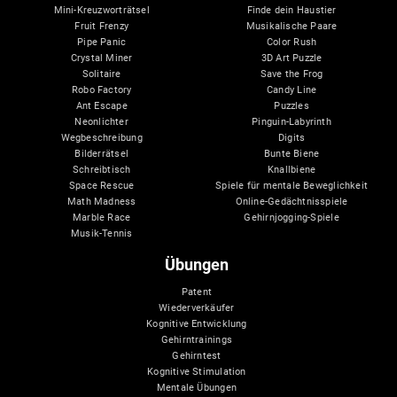
Mini-Kreuzworträtsel
Finde dein Haustier
Fruit Frenzy
Musikalische Paare
Pipe Panic
Color Rush
Crystal Miner
3D Art Puzzle
Solitaire
Save the Frog
Robo Factory
Candy Line
Ant Escape
Puzzles
Neonlichter
Pinguin-Labyrinth
Wegbeschreibung
Digits
Bilderrätsel
Bunte Biene
Schreibtisch
Knallbiene
Space Rescue
Spiele für mentale Beweglichkeit
Math Madness
Online-Gedächtnisspiele
Marble Race
Gehirnjogging-Spiele
Musik-Tennis
Übungen
Patent
Wiederverkäufer
Kognitive Entwicklung
Gehirntrainings
Gehirntest
Kognitive Stimulation
Mentale Übungen