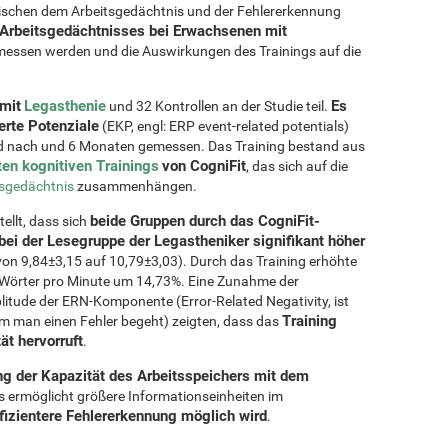
ischen dem Arbeitsgedächtnis und der Fehlererkennung
 Arbeitsgedächtnisses bei Erwachsenen mit
essen werden und die Auswirkungen des Trainings auf die
mit
Legasthenie
Es
und 32 Kontrollen an der Studie teil.
erte Potenziale
(EKP, engl: ERP event-related potentials)
und nach und 6 Monaten gemessen. Das Training bestand aus
ten kognitiven Trainings
von CogniFit
, das sich auf die
tsgedächtnis
zusammenhängen.
beide Gruppen durch das CogniFit-
llt, dass sich
bei der Lesegruppe der Legastheniker signifikant höher
 von 9,84±3,15 auf 10,79±3,03). Durch das Training erhöhte
n Wörter pro Minute um 14,73%. Eine Zunahme der
litude der ERN-Komponente (Error-Related Negativity, ist
Training
dem man einen Fehler begeht) zeigten, dass das
ät hervorruft
.
ng der Kapazität des Arbeitsspeichers mit dem
s ermöglicht größere Informationseinheiten im
fizientere Fehlererkennung möglich wird
.