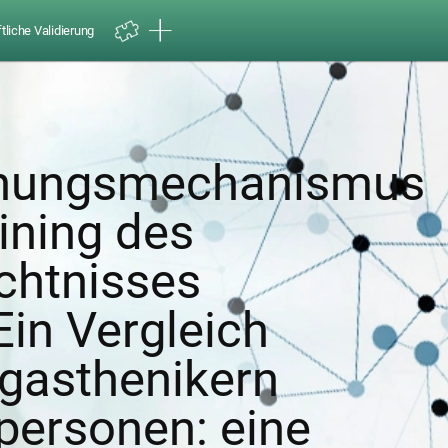
liche Validierung
nnungsmechanismus
ining des
chtnisses
Ein Vergleich
gasthenikern
personen: eine