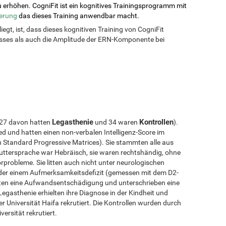
 erhöhen. CogniFit ist ein kognitives Trainingsprogramm mit
ierung
das dieses Training anwendbar macht.
liegt, ist, dass dieses kognitiven Training von CogniFit
isses als auch die Amplitude der ERN-Komponente bei
Legasthenie
Kontrollen
27 davon hatten
und 34 waren
).
d und hatten einen non-verbalen Intelligenz-Score im
Standard Progressive Matrices). Sie stammten alle aus
 Muttersprache war Hebräisch, sie waren rechtshändig, ohne
probleme. Sie litten auch nicht unter neurologischen
der einem Aufmerksamkeitsdefizit (gemessen mit dem D2-
hielten eine Aufwandsentschädigung und unterschrieben eine
Legasthenie erhielten ihre Diagnose in der Kindheit und
Universität Haifa rekrutiert. Die Kontrollen wurden durch
rsität rekrutiert.