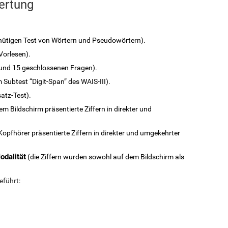
ertung
nütigen Test von Wörtern und Pseudowörtern).
Vorlesen).
n und 15 geschlossenen Fragen).
 Subtest “Digit-Span” des WAIS-III).
atz-Test).
em Bildschirm präsentierte Ziffern in direkter und
Kopfhörer präsentierte Ziffern in direkter und umgekehrter
odalität
(die Ziffern wurden sowohl auf dem Bildschirm als
eführt: