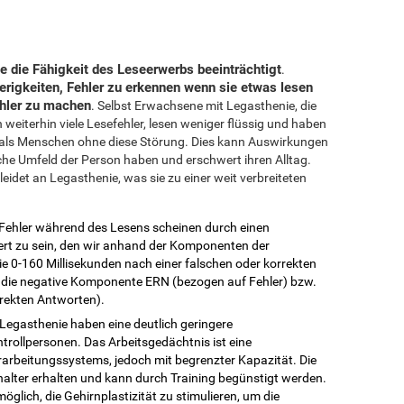
e die Fähigkeit des Leseerwerbs beeinträchtigt
.
erigkeiten, Fehler zu erkennen wenn sie etwas lesen
ehler zu machen
. Selbst Erwachsene mit Legasthenie, die
weiterhin viele Lesefehler, lesen weniger flüssig und haben
t als Menschen ohne diese Störung. Dies kann Auswirkungen
iche Umfeld der Person haben und erschwert ihren Alltag.
idet an Legasthenie, was sie zu einer weit verbreiteten
e Fehler während des Lesens scheinen durch einen
rt zu sein, den wir anhand der Komponenten der
die 0-160 Millisekunden nach einer falschen oder korrekten
 die negative Komponente ERN (bezogen auf Fehler) bzw.
rekten Antworten).
 Legasthenie haben eine deutlich geringere
trollpersonen. Das Arbeitsgedächtnis ist eine
rbeitungssystems, jedoch mit begrenzter Kapazität. Die
alter erhalten und kann durch Training begünstigt werden.
möglich, die Gehirnplastizität zu stimulieren, um die