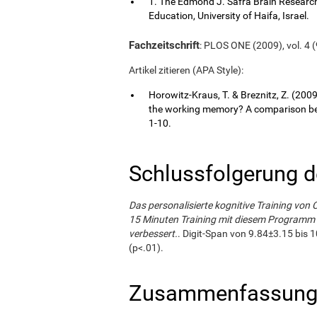
1. The Edmond J. Safra Brain Research C
Education, University of Haifa, Israel.
Fachzeitschrift
: PLOS ONE (2009), vol. 4 (
Artikel zitieren (APA Style):
Horowitz-Kraus, T. & Breznitz, Z. (200
the working memory? A comparison bet
1-10.
Schlussfolgerung d
Das personalisierte kognitive Training von 
15 Minuten Training mit diesem Programm 
verbessert.
. Digit-Span von 9.84±3.15 bis 1
(p<.01).
Zusammenfassung 