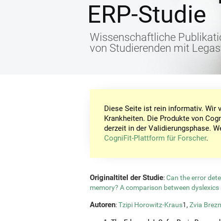
ERP-Studie
Wissenschaftliche Publikati
von Studierenden mit Legas
Diese Seite ist rein informativ. Wi
Krankheiten. Die Produkte von Cogn
derzeit in der Validierungsphase. W
CogniFit-Plattform für Forscher
.
Originaltitel der Studie
:
Can the error det
memory? A comparison between dyslexics 
Autoren
:
Tzipi Horowitz-Kraus
1,
Zvia Brezn