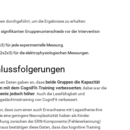
en durchgeführt, um die Ergebnisse zu erhalten:
e signifikanten Gruppenunterschiede vor der Intervention
) für jede experimentelle Messung.
x2x3) für die elektrophysiologischen Messungen.
hlussfolgerungen
beide Gruppen die Kapazität
enen Daten gaben an, dass
n mit dem CogniFit-Training verbesserten
, dabei war die
enie jedoch höher
. Auch die Lesefähigkeit und
edächtnistraining von CogniFit verbessert.
vor, dass zum einen auch Erwachsene mit Legasthenie ihre
e eine geringere Neuroplastizität haben als Kinder.
ziehung zwischen der ERN-Komponente (Fehlererkennung)
aus bestätigen diese Daten, dass das kognitive Training