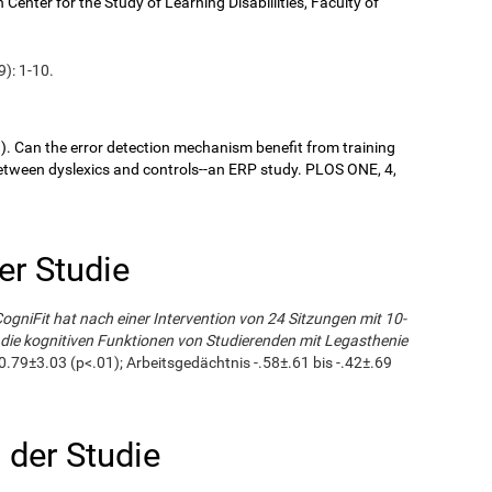
enter for the Study of Learning Disablilities, Faculty of
9): 1-10.
9). Can the error detection mechanism benefit from training
ween dyslexics and controls--an ERP study. PLOS ONE, 4,
er Studie
CogniFit hat nach einer Intervention von 24 Sitzungen mit 10-
die kognitiven Funktionen von Studierenden mit Legasthenie
0.79±3.03 (p<.01); Arbeitsgedächtnis -.58±.61 bis -.42±.69
der Studie