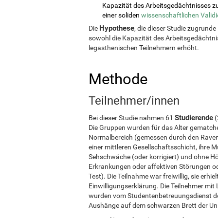
Kapazität des Arbeitsgedächtnisses zu
einer soliden
wissenschaftlichen Valid
Hypothese
Die
, die dieser Studie zugrunde 
sowohl die Kapazität des Arbeitsgedächtn
legasthenischen Teilnehmern erhöht.
Methode
Teilnehmer/innen
Studierende
Bei dieser Studie nahmen 61
(
Die Gruppen wurden für das Alter gematche
Normalbereich (gemessen durch den Raven 
einer mittleren Gesellschaftsschicht, ihre
Sehschwäche (oder korrigiert) und ohne Hör
Erkrankungen oder affektiven Störungen o
Test). Die Teilnahme war freiwillig, sie er
Einwilligungserklärung. Die Teilnehmer mit 
wurden vom Studentenbetreuungsdienst der 
Aushänge auf dem schwarzen Brett der Unive