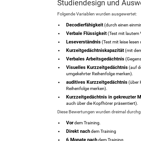
Studiendesign und Ausw
Folgende Variablen wurden ausgewertet:
Decodierfähigkeit
(durch einen einmi
Verbale Flüssigkeit
(Test mit lautem 
Leseverständnis
(Test mit leise lese
Kurzeitgedächtniskapazität
(mit dem
Verbales Arbeitsgedächtnis
(Gegens
Visuelles Kurzzeitgedächtnis
(auf d
umgekehrter Reihenfolge merken).
auditives Kurzzeitgedächtnis
(über 
Reihenfolge merken).
Kurzzeitgedächtnis in gekreuzter M
auch über die Kopfhörer präsentiert).
Diese Bewertungen wurden dreimal durchg
Vor
dem Training.
Direkt nach
dem Training
6 Monate nach
dem Training.