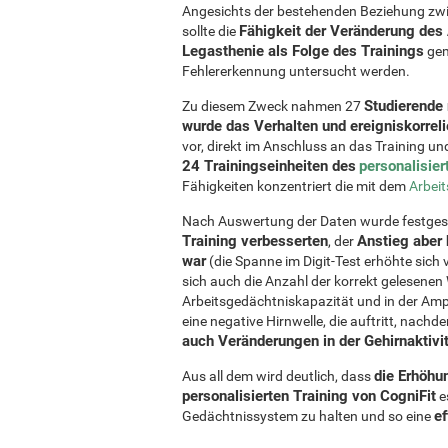
Angesichts der bestehenden Beziehung zw
Fähigkeit der Veränderung des
sollte die
Legasthenie als Folge des Trainings
gem
Fehlererkennung untersucht werden.
Studierende 
Zu diesem Zweck nahmen 27
wurde das Verhalten und ereigniskorreli
vor, direkt im Anschluss an das Training 
24 Trainingseinheiten des
personalisier
Fähigkeiten konzentriert die mit dem
Arbei
Nach Auswertung der Daten wurde festgeste
Training verbesserten
Anstieg aber 
, der
war
(die Spanne im Digit-Test erhöhte sich
sich auch die Anzahl der korrekt gelesene
Arbeitsgedächtniskapazität und in der Amp
eine negative Hirnwelle, die auftritt, nach
auch Veränderungen in der Gehirnaktivit
die Erhöhu
Aus all dem wird deutlich, dass
personalisierten Training von CogniFit
e
ef
Gedächtnissystem zu halten und so eine