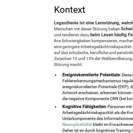
Kontext
Legasthenie ist eine Lernstörung, welch
Schwi
Menschen mit dieser Störung haben
beim Lesen häufig F
und tendieren dazu
ihre Schwierigkeiten kompensieren, machen 
eine geringere Arbeitsgedächtniskapazitä
auf das schulische, berufliche und persönl
Zwischen 10 und 15% der Weltbevölkerung le
Störung macht.
Ereigniskorrelierte Potentiale
: Dies
Fehlererkennungsmechanismus regulie
ereigniskorrelierten Potentiale (EKP), 
Antwort erscheinen, erkennen können:
die negative Komponente CRN (bei kor
Kognitive Fähigkeiten
: Personen mit
Arbeitsgedächtniskapazität als die Kon
Unterkomponente des Informationsvera
Neuroplastizität
bleibt im Erwachsenen
Daher ist es durch kognitives Training 