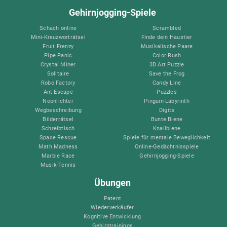
Gehirnjogging-Spiele
Schach online
Scrambled
Mini-Kreuzworträtsel
Finde dein Haustier
Fruit Frenzy
Musikalische Paare
Pipe Panic
Color Rush
Crystal Miner
3D Art Puzzle
Solitaire
Save the Frog
Robo Factory
Candy Line
Ant Escape
Puzzles
Neonlichter
Pinguin-Labyrinth
Wegbeschreibung
Digits
Bilderrätsel
Bunte Biene
Schreibtisch
Knallbiene
Space Rescue
Spiele für mentale Beweglichkeit
Math Madness
Online-Gedächtnisspiele
Marble Race
Gehirnjogging-Spiele
Musik-Tennis
Übungen
Patent
Wiederverkäufer
Kognitive Entwicklung
Gehirntrainings