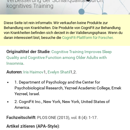
Verbesserung der Schlafqualität durch
kognitives Training
Diese Seite ist rein informativ. Wir verkaufen keine Produkte zur
Behandlung von Krankheiten. Die Produkte von CogniFit zur Behandlung
von Krankheiten befinden sich derzeit in der Validierungsphase. Wenn du
daran interessiert bist, besuche die
CogniFit-Plattform für Forscher
.
Originaltitel der Studie
:
Cognitive Training Improves Sleep
Quality and Cognitive Function among Older Adults with
Insomnia
.
Autoren
:
Iris Haimov
1,
Evelyn Shatil
1,2.
1. Department of Psychology and the Center for
Psychobiological Research, Yezreel Academic College, Emek
Yezreel, Israel.
2. CogniFit Inc., New York, New York, United States of
America.
Fachzeitschrift
: PLOS ONE (2013), vol. 8 (4): 1-17.
Artikel zitieren (APA-Style)
: