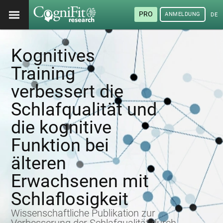
PRO
ANMELDUNG
DEU
Kognitives
Training
verbessert die
Schlafqualität und
die kognitive
Funktion bei
älteren
Erwachsenen mit
Schlaflosigkeit
Wissenschaftliche Publikation zur