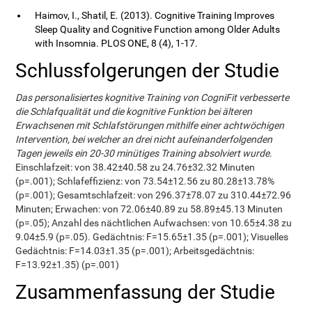
Haimov, I., Shatil, E. (2013). Cognitive Training Improves
Sleep Quality and Cognitive Function among Older Adults
with Insomnia. PLOS ONE, 8 (4), 1-17.
Schlussfolgerungen der Studie
Das personalisiertes kognitive Training von CogniFit verbesserte
die Schlafqualität und die kognitive Funktion bei älteren
Erwachsenen mit Schlafstörungen mithilfe einer achtwöchigen
Intervention, bei welcher an drei nicht aufeinanderfolgenden
Tagen jeweils ein 20-30 minütiges Training absolviert wurde
.
Einschlafzeit: von 38.42±40.58 zu 24.76±32.32 Minuten
(p=.001); Schlafeffizienz: von 73.54±12.56 zu 80.28±13.78%
(p=.001); Gesamtschlafzeit: von 296.37±78.07 zu 310.44±72.96
Minuten; Erwachen: von 72.06±40.89 zu 58.89±45.13 Minuten
(p=.05); Anzahl des nächtlichen Aufwachsen: von 10.65±4.38 zu
9.04±5.9 (p=.05). Gedächtnis: F=15.65±1.35 (p=.001); Visuelles
Gedächtnis: F=14.03±1.35 (p=.001); Arbeitsgedächtnis:
F=13.92±1.35) (p=.001)
Zusammenfassung der Studie