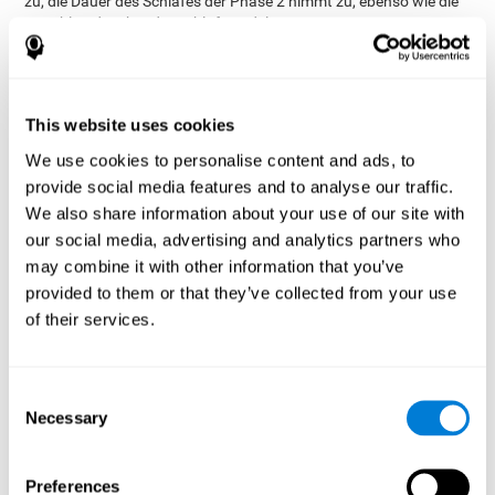
zu, die Dauer des Schlafes der Phase 2 nimmt zu, ebenso wie die
Anzahl und Dichte der Schlafspindeln.
Wenn man dies berücksichtigt, ist es sinnvoll anzunehmen, dass
ein adäquates kognitives Training
neue Lerninhalte durch
helfen können
:
This website uses cookies
Die Schlafarchitektur zu verändern.
We use cookies to personalise content and ads, to
Die Schlafqualität zu verbessern.
provide social media features and to analyse our traffic.
Den kognitiven Status zu verbessern.
We also share information about your use of our site with
Methode
our social media, advertising and analytics partners who
may combine it with other information that you’ve
Studiendesign
provided to them or that they’ve collected from your use
Es wurde eine randomisierte kontrollierte Studie über 11 Wochen
of their services.
mit eigenständigen Senioren mit Schlafstörungen durchgeführt.
Die älteren Menschen wurde in zwei Gruppen eingeteilt:
Intervention mit CogniFit
(Experimentalgruppe) und
Consent
unspezifische Intervention (Kontrollgruppe).
Necessary
Selection
Eine Messung des kognitiven Zustands wurde vor
Trainingsbeginn und eine weitere am Ende des Trainings
durchgeführt. Zu diesem Zweck wurden die
Bewertungsbatterien
Preferences