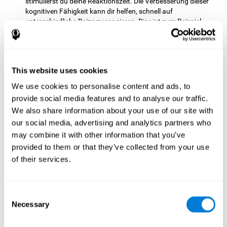
stimulierst du deine Reaktionszeit. Die Verbesserung dieser
kognitiven Fähigkeit kann dir helfen, schnell auf
unterschiedliche Reize zu reagieren. Dies ist zum Beispiel
dann wichtig, wenn ein Gegenstand über den Tisch rollt und
du ihn festhalten möchtest, bevor er auf den Boden fällt.
Kognitive Flexibilität:
Um in diesem Gehirntrainingsspiel
erfolgreich abzuschneiden, musst du dich an die
This website uses cookies
Veränderung des Zielreizes anpassen und den nächsten
We use cookies to personalise content and ads, to
suchen. Dadurch wird deine mentale Flexibilität stimuliert
provide social media features and to analyse our traffic.
und gestärkt. Wenn du diese kognitive Kapazität
verbesserst, kann dir das helfen, flexibler auf unerwartete
We also share information about your use of our site with
Situationen zu reagieren; wenn du beispielsweise entdeckst,
our social media, advertising and analytics partners who
dass der von dir gewünschte Artikel im Lebensmittelgeschäft
may combine it with other information that you’ve
nicht vorhanden ist und du eine Alternative brauchst, oder
provided to them or that they’ve collected from your use
wenn eine Straße gesperrt ist und du dir einen anderen Weg
of their services.
suchen musst, um ans Ziel zu gelangen.
Andere relevante kognitive
Fähigkeiten sind:
Consent
Necessary
Selection