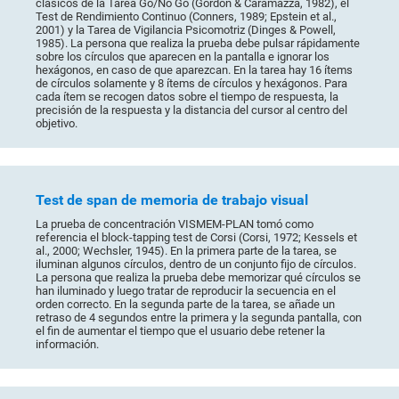
clásicos de la Tarea Go/No Go (Gordon & Caramazza, 1982), el
Test de Rendimiento Continuo (Conners, 1989; Epstein et al.,
2001) y la Tarea de Vigilancia Psicomotriz (Dinges & Powell,
1985). La persona que realiza la prueba debe pulsar rápidamente
sobre los círculos que aparecen en la pantalla e ignorar los
hexágonos, en caso de que aparezcan. En la tarea hay 16 ítems
de círculos solamente y 8 ítems de círculos y hexágonos. Para
cada ítem se recogen datos sobre el tiempo de respuesta, la
precisión de la respuesta y la distancia del cursor al centro del
objetivo.
Test de span de memoria de trabajo visual
La prueba de concentración VISMEM-PLAN tomó como
referencia el block-tapping test de Corsi (Corsi, 1972; Kessels et
al., 2000; Wechsler, 1945). En la primera parte de la tarea, se
iluminan algunos círculos, dentro de un conjunto fijo de círculos.
La persona que realiza la prueba debe memorizar qué círculos se
han iluminado y luego tratar de reproducir la secuencia en el
orden correcto. En la segunda parte de la tarea, se añade un
retraso de 4 segundos entre la primera y la segunda pantalla, con
el fin de aumentar el tiempo que el usuario debe retener la
información.