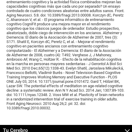
entrenamiento cognitivo y la actividad física combinados mejoran las
capacidades cognitivas más que cada uno por separado? Un ensayo
controlado de cuatro condiciones aleatorias entre adultos sanos. Front.
Aging Neurosci. 5:8. doi: 10.3389/fnagi.2013.00008. Korczyn dC, Peretz
C, Aharonson V, et al. - El programa informático de entrenamiento
cognitivo CogniFit produce una mejora mayor en el rendimiento
cognitivo que los clásicos juegos de ordenador: Estudio prospectivo,
aleatorizado, doble ciego de intervención en los ancianos. Alzheimer y
Demencia: El diario de la Asociación de Alzheimer de 2007, tres (3):
S171. Shatil E, Korczyn dC, Peretz C, et al. - Mejorar el rendimiento
cognitivo en pacientes ancianos con entrenamiento cognitivo
computarizado - El Alzheimer y a Demencia: El diario de la Asociación
de Alzheimer de 2008, cuatro (4): T492. Verghese J, J Mahoney,
Ambrosio AF, Wang C, Holtzer R. - Efecto de la rehabilitación cognitiva
en la marcha en personas mayores sedentarias - J Gerontol A Biol Sci
Med Sci. 2010 Dec;65(12):1338-43. Evelyn Shatil, Jaroslava Mikulecká,
Francesco Bellotti, Vladimír Burěs - Novel Television-Based Cognitive
Training Improves Working Memory and Executive Function - PLOS
ONE July 03, 2014. 10.1371/journal.pone.0101472. Gard T, Hölzel BK,
Lazar SW. The potential effects of meditation on age-related cognitive
decline: a systematic review. Ann N Y Acad Sci. 2014 Jan; 1307:89-103.
doi: 10.1111/nyas.12348. 2. Voss MW et al. Plasticity of brain networks
in a randomized intervention trial of exercise training in older adults.
Front Aging Neurosci. 2010 Aug 26;2. pii: 32. doi:
10.3389/fnagi.2010.00032.
Tu Cerebro