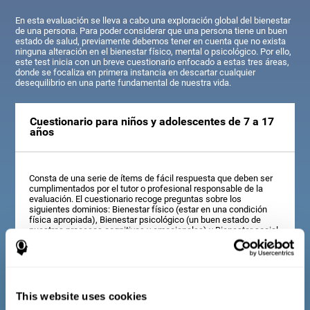
En esta evaluación se lleva a cabo una exploración global del bienestar
de una persona. Para poder considerar que una persona tiene un buen
estado de salud, previamente debemos tener en cuenta que no exista
ninguna alteración en el bienestar físico, mental o psicológico. Por ello,
este test inicia con un breve cuestionario enfocado a estas tres áreas,
donde se focaliza en primera instancia en descartar cualquier
desequilibrio en una parte fundamental de nuestra vida.
Cuestionario para niños y adolescentes de 7 a 17
años
Consta de una serie de ítems de fácil respuesta que deben ser
cumplimentados por el tutor o profesional responsable de la
evaluación. El cuestionario recoge preguntas sobre los
siguientes dominios: Bienestar físico (estar en una condición
física apropiada), Bienestar psicológico (un buen estado de
nuestros procesos cognitivos y emocionales) y Bienestar social
(mantener unas relaciones sanas y ricas con las personas de
nuestro entorno). Las preguntas pertenecientes a cada dominio
están adaptadas para el día a día de los niños y adolescentes de
esta edad.
This website uses cookies