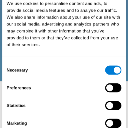
We use cookies to personalise content and ads, to
Cuestionario para adultos y mayores
provide social media features and to analyse our traffic.
We also share information about your use of our site with
our social media, advertising and analytics partners who
Consta de una serie de ítems de fácil respuesta que pueden ser
cumplimentados por el profesional responsable de la
may combine it with other information that you’ve
evaluación, o por la propia persona que realiza el test. El
provided to them or that they’ve collected from your use
cuestionario recoge ítems sobre su bienestar psicológico,
signos relacionados con el bienestar físico o relaciones
of their services.
sociales. Las preguntas pertenecientes a cada dominio están
adaptadas para las rutinas y actividades de las personas
adultas o ancianas.
Consent
Necessary
Selection
Preferences
Aspectos neuropsicológicos evaluados:
áreas y capacidades cognitivas
Statistics
La percepción es el proceso que nos ayuda a interactuar con nuestro
entorno a través de los diferentes sentidos (la vista, el oído, el tacto…).
En este proceso, nuestro cerebro se encarga de integrar los diferentes
estímulos percibidos, dándole un sentido de conjunto e interpretando
Marketing
dicha información. Las áreas cerebrales de asociación son las