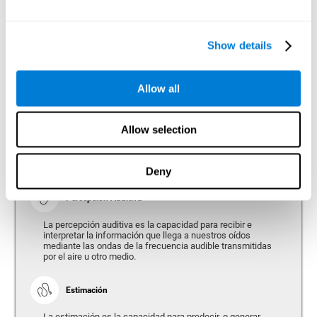
encargadas de unir la información percibida por los diferentes órganos
sensoriales para que podamos interactuar eficazmente con los
estímulos externos, independientemente de cuál sea el órgano
sensorial estimulado.
Show details
Dada la importancia de la percepción en nuestra vida, la Batería de
Evaluación Cognitiva para la Percepción de CogniFit (CAB-PC) le dedica
una gran importancia a la medición de las siguientes habilidades:
Allow all
Percepción
Allow selection
Capacidad para interpretar los estímulos de nuestro entorno.
Deny
Percepción Auditiva
La percepción auditiva es la capacidad para recibir e
interpretar la información que llega a nuestros oídos
mediante las ondas de la frecuencia audible transmitidas
por el aire u otro medio.
Estimación
La estimación es la capacidad para predecir, o generar