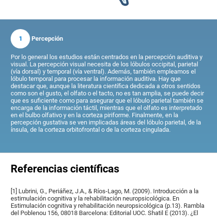
1
Percepción
Por lo general los estudios están centrados en la percepción auditiva y
visual. La percepción visual necesita de los lóbulos occipital, parietal
(vía dorsal) y temporal (vía ventral). Además, también empleamos el
lóbulo temporal para procesar la información auditiva. Hay que
destacar que, aunque la literatura científica dedicada a otros sentidos
como son el gusto, el olfato o el tacto, no es tan amplia, se puede decir
que es suficiente como para asegurar que el lóbulo parietal también se
encarga de la información táctil, mientras que el olfato es interpretado
en el bulbo olfativo y en la corteza piriforme. Finalmente, en la
percepción gustativa se ven implicadas áreas del lóbulo parietal, de la
ínsula, de la corteza orbitofrontal o de la corteza cingulada.
Referencias científicas
[1] Lubrini, G., Periáñez, J.A., & Ríos-Lago, M. (2009). Introducción a la
estimulación cognitiva y la rehabilitación neuropsicológica. En
Estimulación cognitiva y rehabilitación neuropsicológica (p.13). Rambla
del Poblenou 156, 08018 Barcelona: Editorial UOC. Shatil E (2013). ¿El