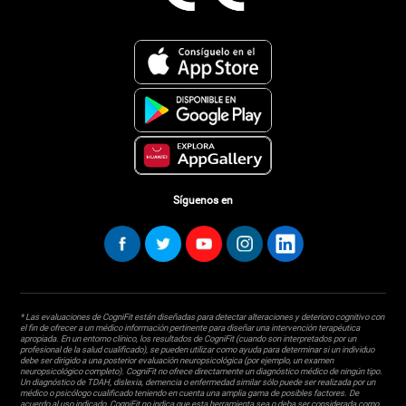
Síguenos en
* Las evaluaciones de CogniFit están diseñadas para detectar alteraciones y deterioro cognitivo con
el fin de ofrecer a un médico información pertinente para diseñar una intervención terapéutica
apropiada. En un entorno clínico, los resultados de CogniFit (cuando son interpretados por un
profesional de la salud cualificado), se pueden utilizar como ayuda para determinar si un individuo
debe ser dirigido a una posterior evaluación neuropsicológica (por ejemplo, un examen
neuropsicológico completo). CogniFit no ofrece directamente un diagnóstico médico de ningún tipo.
Un diagnóstico de TDAH, dislexia, demencia o enfermedad similar sólo puede ser realizada por un
médico o psicólogo cualificado teniendo en cuenta una amplia gama de posibles factores. De
acuerdo al uso indicado, CogniFit no indica que esta herramienta sea o deba ser considerada como