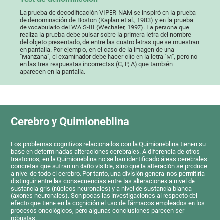
La prueba de decodificación VIPER-NAM se inspiró en la prueba
de denominación de Boston (Kaplan et al., 1983) y en la prueba
de vocabulario del WAIS-III (Wechsler, 1997). La persona que
realiza la prueba debe pulsar sobre la primera letra del nombre
del objeto presentado, de entre las cuatro letras que se muestran
en pantalla. Por ejemplo, en el caso de la imagen de una
"Manzana", el examinador debe hacer clic en la letra "M", pero no
en las tres respuestas incorrectas (C, P, A) que también
aparecen en la pantalla.
Cerebro y Quimioneblina
Los problemas cognitivos relacionados con la Quimioneblina tienen su
base en determinadas alteraciones cerebrales. A diferencia de otros
trastornos, en la Quimioneblina no se han identificado áreas cerebrales
concretas que sufran un daño visible, sino que la alteración se produce
a nivel de todo el cerebro. Por tanto, una división general nos permitiría
distinguir entre las consecuencias entre las alteraciones a nivel de
sustancia gris (núcleos neuronales) y a nivel de sustancia blanca
(axones neuronales). Son pocas las investigaciones al respecto del
efecto que tiene en la cognición el uso de fármacos empleados en los
procesos oncológicos, pero algunas conclusiones parecen ser
robustas.