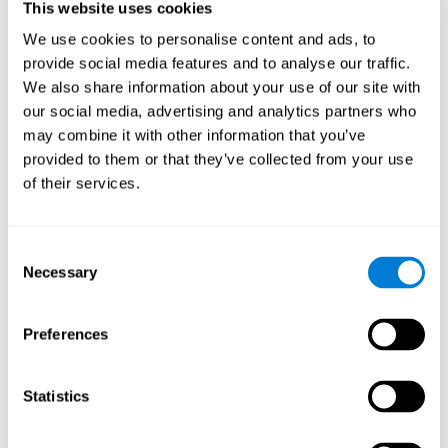
oncológicos, los pacientes observan un peor
This website uses cookies
funcionamiento de su memoria a corto plazo.
We use cookies to personalise content and ads, to
provide social media features and to analyse our traffic.
We also share information about your use of our site with
our social media, advertising and analytics partners who
Coordinación
Capacidad para realizar eficientemente movimientos precisos y
may combine it with other information that you’ve
ordenados.
provided to them or that they’ve collected from your use
of their services.
Tiempo de Respuesta
Tiempo de reacción y Quimioneblina. El tiempo de
Consent
reacción es la capacidad de percibir y procesar un
Necessary
Selection
estímulo simple y responder a él, como responder a una
pregunta concreta. Las personas que han pasado por un
proceso oncológico y verbalizan tener dificultades
cognitivas refieren una “nebulosa mental”, como si les
Preferences
resultara lento pensar o pensar con claridad, esto se
manifiesta en un tiempo de respuesta lenta ya que es
probable que tengan más dificultades para dar
respuestas de forma ágil y fluida.
Statistics