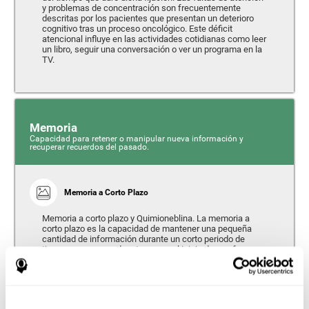
y problemas de concentración son frecuentemente
descritas por los pacientes que presentan un deterioro
cognitivo tras un proceso oncológico. Este déficit
atencional influye en las actividades cotidianas como leer
un libro, seguir una conversación o ver un programa en la
TV.
Memoria
Capacidad para retener o manipular nueva información y
recuperar recuerdos del pasado.
Memoria a Corto Plazo
Memoria a corto plazo y Quimioneblina. La memoria a
corto plazo es la capacidad de mantener una pequeña
cantidad de información durante un corto periodo de
tiempo, como cuando retenemos el inicio de una frase
para entenderla en su conjunto. Un problema en la
memoria a corto plazo podría alterar la comprensión de
aquello que escuchamos, al no retener correctamente
toda la información que llega a nuestros sentidos. Según
demuestran las últimas investigaciones, tras un proceso