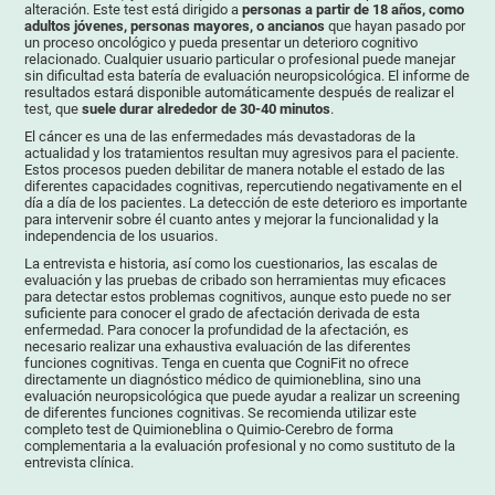
alteración. Este test está dirigido a
personas a partir de 18 años, como
adultos jóvenes, personas mayores, o ancianos
que hayan pasado por
un proceso oncológico y pueda presentar un deterioro cognitivo
relacionado. Cualquier usuario particular o profesional puede manejar
sin dificultad esta batería de evaluación neuropsicológica. El informe de
resultados estará disponible automáticamente después de realizar el
test, que
suele durar alrededor de 30-40 minutos
.
El cáncer es una de las enfermedades más devastadoras de la
actualidad y los tratamientos resultan muy agresivos para el paciente.
Estos procesos pueden debilitar de manera notable el estado de las
diferentes capacidades cognitivas, repercutiendo negativamente en el
día a día de los pacientes. La detección de este deterioro es importante
para intervenir sobre él cuanto antes y mejorar la funcionalidad y la
independencia de los usuarios.
La entrevista e historia, así como los cuestionarios, las escalas de
evaluación y las pruebas de cribado son herramientas muy eficaces
para detectar estos problemas cognitivos, aunque esto puede no ser
suficiente para conocer el grado de afectación derivada de esta
enfermedad. Para conocer la profundidad de la afectación, es
necesario realizar una exhaustiva evaluación de las diferentes
funciones cognitivas. Tenga en cuenta que CogniFit no ofrece
directamente un diagnóstico médico de quimioneblina, sino una
evaluación neuropsicológica que puede ayudar a realizar un screening
de diferentes funciones cognitivas. Se recomienda utilizar este
completo test de Quimioneblina o Quimio-Cerebro de forma
complementaria a la evaluación profesional y no como sustituto de la
entrevista clínica.