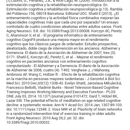
[1] Lubrini, G., Periáñez, J.A., & Ríos-Lago, M. (2009). Introducción a la
estimulación cognitiva y la rehabilitación neuropsicológica. En
Estimulación cognitiva y rehabilitación neuropsicológica (p.13). Rambla
del Poblenou 156, 08018 Barcelona: Editorial UOC. Shatil E (2013). ¿El
entrenamiento cognitivo y la actividad física combinados mejoran las
capacidades cognitivas más que cada uno por separado? Un ensayo
controlado de cuatro condiciones aleatorias entre adultos sanos. Front.
Aging Neurosci. 5:8. doi: 10.3389/fnagi.2013.00008. Korczyn dC, Peretz
C, Aharonson V, et al. - El programa informático de entrenamiento
cognitivo CogniFit produce una mejora mayor en el rendimiento
cognitivo que los clásicos juegos de ordenador: Estudio prospectivo,
aleatorizado, doble ciego de intervención en los ancianos. Alzheimer y
Demencia: El diario de la Asociación de Alzheimer de 2007, tres (3):
S171. Shatil E, Korczyn dC, Peretz C, et al. - Mejorar el rendimiento
cognitivo en pacientes ancianos con entrenamiento cognitivo
computarizado - El Alzheimer y a Demencia: El diario de la Asociación
de Alzheimer de 2008, cuatro (4): T492. Verghese J, J Mahoney,
Ambrosio AF, Wang C, Holtzer R. - Efecto de la rehabilitación cognitiva
en la marcha en personas mayores sedentarias - J Gerontol A Biol Sci
Med Sci. 2010 Dec;65(12):1338-43. Evelyn Shatil, Jaroslava Mikulecká,
Francesco Bellotti, Vladimír Burěs - Novel Television-Based Cognitive
Training Improves Working Memory and Executive Function - PLOS
ONE July 03, 2014. 10.1371/journal.pone.0101472. Gard T, Hölzel BK,
Lazar SW. The potential effects of meditation on age-related cognitive
decline: a systematic review. Ann N Y Acad Sci. 2014 Jan; 1307:89-103.
doi: 10.1111/nyas.12348. 2. Voss MW et al. Plasticity of brain networks
in a randomized intervention trial of exercise training in older adults.
Front Aging Neurosci. 2010 Aug 26;2. pii: 32. doi:
10.3389/fnagi.2010.00032.