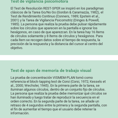
Test de vigilancia psicomotora
El Test de Resolución REST-SPER se inspiró en los paradigmas
clásicos de la Tarea Go/No Go (Gordon & Caramazza, 1982), el
Test de Rendimiento Continuo (Conners, 1989; Epstein et al.,
2001) y la Tarea de Vigilancia Psicomotriz (Dinges & Powell,
1985). La persona que realiza la prueba debe pulsar rápidamente
sobre los círculos que aparecen en la pantalla e ignorar los
hexágonos, en caso de que aparezcan. En la tarea hay 16 ítems
de círculos solamente y 8 ítems de círculos y hexágonos. Para
cada ítem se recogen datos sobre el tiempo de respuesta, la
precisión de la respuesta y la distancia del cursor al centro del
objetivo.
Test de span de memoria de trabajo visual
La prueba de concentración VISMEM-PLAN tomó como
referencia el block-tapping test de Corsi (Corsi, 1972; Kessels et
al., 2000; Wechsler, 1945). En la primera parte de la tarea, se
iluminan algunos círculos, dentro de un conjunto fijo de círculos.
La persona que realiza la prueba debe memorizar qué círculos se
han iluminado y luego tratar de reproducir la secuencia en el
orden correcto. En la segunda parte de la tarea, se añade un
retraso de 4 segundos entre la primera y la segunda pantalla, con
el fin de aumentar el tiempo que el usuario debe retener la
información.