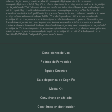
debe ser dirigido a una posterior evaluación neuropsicológica (por ejemplo, un examen
neuropsicológico completo). CogniFit no ofrece directamente un diagnóstico médico de ningún tipo.
Un diagnóstico de TDAH, dislexia, demencia o enfermedad similar sólo puede ser realizada por un
médico o psicólogo cualificado teniendo en cuenta una amplia gama de posibles factores. De
acuerdo al uso indicado, CogniFit no indica que esta herramienta sea o deba ser considerada como
un dispositivo médico certicado por la FDA. El producto puede ser utilizado para estudios de
investigación en cualquier campo de investigación relacionado con la cognición. Si se utiliza para
fines de investigación, todo uso del producto debe hacerse en los sujetos humanos apropiados
conforme al procedimiento dictado por el centro de investigación y será una obligación por parte del
investigador. Todas estas protecciones para el sujeto humano nunca no podrán ser, en ningún caso,
inferiores a las requeridas para cualquier sujeto de investigación en virtud de lo dispuesto en la
Sección 45 CFR 46 del Código de Regulaciones Federales.
Condiciones de Uso
Política de Privacidad
Equipo Directivo
Sala de prensa de CogniFit
Media Kit
Conviértete en afiliado
Conviértete en distribuidor