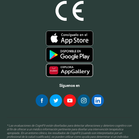
Síguenos en
* Las evaluaciones de CogniFit están diseñadas para detectar alteraciones y deterioro cognitivo con
el fin de ofrecer a un médico información pertinente para diseñar una intervención terapéutica
apropiada. En un entorno clínico, los resultados de CogniFit (cuando son interpretados por un
profesional de la salud cualificado), se pueden utilizar como ayuda para determinar si un individuo