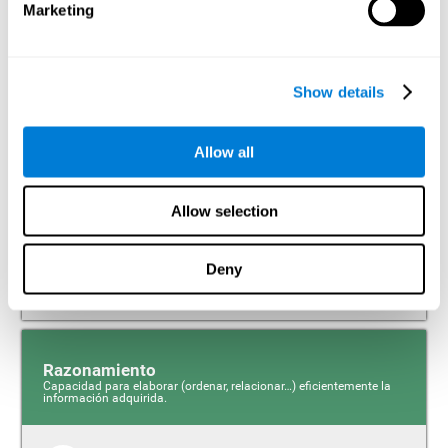
Marketing
Percepción
Capacidad para interpretar los estímulos de nuestro entorno.
Show details
Percepción Espacial
Allow all
La Percepción espacial es la capacidad que tiene el ser
humano de ser consciente de su relación con el entorno
en el espacio que nos rodea y de nosotros mismos. Si
bien es cierto que las alteraciones cognitivas pueden
Allow selection
variar en función del tipo de cáncer y de las variables
genéticas, se ha hallado de manera consistente
problemas en la capacidad espacial de los usuarios,
tanto durante el tratamiento, como tiempo después de
Deny
éste.
Razonamiento
Capacidad para elaborar (ordenar, relacionar…) eficientemente la
información adquirida.