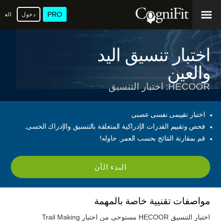
PRO
دخول
العرب
اختبار تنسيق اليد
والعين
HECOOR: اختبار التنسيق
اختبار تقييمى نفسى عصبى
فحص وتقييم القدرات الإدراكية المتعلقة بالتنسيق والإدراك الحسى.
قم بمقارنة النتائج بحسب العمر. حاوله!
البدء الآن
مواصفات تقنيية خاصة بالمهمة
اختبار التنسيق HECOOR مستوحى من اختبار Trail Making