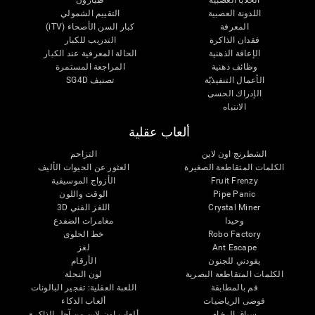
الخلايا العصبية
طيارون
اللدونة العصبية
التقييم الشمولي
المعرفة
كبار السن الأصحاء (iTV)
فقدان الذاكرة
التدريب للكبار
الإعاقة الذهنية
الحالة المعرفية عند الكبار
وظائف ذهنية
المراجعة المستمرة
الأعمال التنفيذيّة
تصنيف SG4D
الإدراك الحسى
الانتباه
ألعاب عقلية
الشطرنج اون لاين
التزاحم
الكلمات المتقاطعة الصغيرة
العثور عن الحيوات الأليف
Fruit Frenzy
الأزواج الموسيقية
Pipe Panic
الوقت واللون
Crystal Miner
اللغز الفني 3D
وحيدا
مغامرات الضفدع
Robo Factory
خط الحلوى
Ant Escape
لغز
يقودني للجنون
الأرقام
الكلمات المتقاطعة البصرية
لون النحلة
قم بالمطابقة
اللعبة العقلية: تفجير البالونات
فوضى الرياضيات
ألعاب الذكاء
سباق الرخام
ألعاب اون لاين من آجل الذاكرة