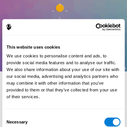
This website uses cookies
We use cookies to personalise content and ads, to
provide social media features and to analyse our traffic.
We also share information about your use of our site with
our social media, advertising and analytics partners who
المراجع:
may combine it with other information that you’ve
.
provided to them or that they’ve collected from your use
Greenberg, L. M., Kindschi, C. L., & Corman, C. L. (1996).
of their services.
TOVA test of variables of attention: clinical guide. St. Paul, MN:
TOVA Research Foundation.
Stroop, J. R (1935). Studies of interference in serial verbal
Consent
reactions. Journal of experimental psychology, 18(6), 643.
Necessary
Selection