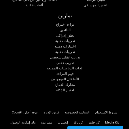
التنس الموسيقي
ألعاب عقلية
تمارين
براءة اختراع
البائعين
تطور إدراكى
تدريبات ذهنية
اختبارات ذهنية
تدريبات ذهنية
تدريب عقلي شخصي
تدريب ذهنى
العاب الرياضيات الممتعة
فهم القراءة
الأطفال الموهوبون
معارك الدماغ
اختبار الذكاء
شروط الاستخدام
السياسة الخصوصية
فريق الإدارة
غرفة أخبار CogniFit
Media Kit
كن حليفا
كن بائعًا
إتصل بنا
مساعدة
بيان إمكانية الوصول