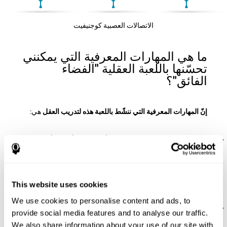
الاتصالات العصبية كوجنيفيت
ما هي المهارات المعرفية التي يمكنني
تحسّنها باللعبة العقلية "الفضاء
الفائق"؟
إنّ المهارات المعرفية التي ننشّط باللعبة هذه لتدريب العقل
هي:
الإدراك المكاني:
لتقدّم هذه اللعبة يجب أن نستعمل أمكنة وأشكال
مختلفة بالعقل. بوضع قطع ثلاثية الأبعاد مختلفة في الأمكنة المناسب
نتحدّى وننشّط الإدراك المكاني. إنّ تحسّن هذه المهارة المعرفية
يساعدنا في الفعالية عند حالات يومية تطلب منّا فهم البيئة أو المكان
(الحجوم، والأشكال، والمسافات...). مثلاً، عندما نفعل أنشطة مثل
This website uses cookies
القراءة، لأنّنا نفهم ترتيب ومكان كلّ حرف وهو مهمّ لتفسير النص.
We use cookies to personalise content and ads, to
الختطيط:
لتقدّم هذه اللعبة العقلية يجب أن نضع القطع بالترتيب
provide social media features and to analyse our traffic.
والمكان المحدّد للحصول على الدرجات. بممارسة هذا التمرين
We also share information about your use of our site with