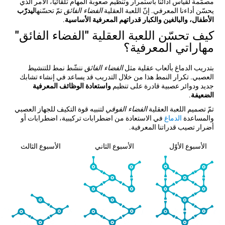
مصمّمة لقياس أدائنا باستمرار وتنظيم صعوبة المهام تلقائيّاً، الأمر الذي
يحسّن أداءنا المعرفي. إنّ اللعبة العقلية
الفضاء الفائق
تمّ تحسّنها
ليدرّب
الأطفال، والبالغين والكبار قدراتهم المعرفية الأساسية
.
كيف تحسّن اللعبة العقلية "الفضاء الفائق"
مهاراتي المعرفية؟
بتدريب الدماغ بألعاب عقلية مثل
الفضاء الفائق
ننشّط نمط للتنشيط
العصبي. تكرار النمط هذا من خلال التدريب قد يساعد في إنشاء تشابك
جديد ودوائر عصبية قادرة على تنظيم
واستعادة الوظائف المعرفية
الضعيفة
.
تمّ تصميم اللعبة العقلية
الفضاء الفوقي
لتنبيه قوة التكيف للجهاز العصبي
والمساعدة
الدماغ
في الاستعادة من اضطرابات تركيبية، اضطرابات أو
أضرار تصيب قدراتنا المعرفية.
الأسبوع الأوّل
الأسبوع الثاني
الأسبوع الثالث