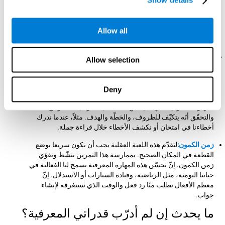
Show details
بطريقة صحيحة. بممارسة هذه اللعبة ننشّط ونساعد في تقوية ذاكرة
العمل. إنّ تحسّن هذه المهارة المعرفية أساسيّ لإجراء مهام معرفية
صعبة، مثل فهم اللغة، والقراءة، والمهارات الحسابية، والتعلّم
Allow all
والاستدلال.
المراقبة:
في اللعبة العقلية "الفضاء الفائق" يجب أن نحقّق باستمرار
Allow selection
أنّ القطع في المكان المناسب وتتّجه إلى المكان الصحيح. إن جمعنا
القطع بخطأ ستحذفنا اللعبة. للتقدّم علينا أن ندرك أخطاءنا ونكيّف
سلوكنا للظروف المتغيرة. بممارسة هذا التمرين ننشّط ونقوّي
Deny
الاتّصالات العصبية المتعلّقة بقدرتنا على المراقبة. إنّ تحسّن هذه
المهارة المعرفية المهمّة يسمح لنا الفعالية لمراقبة السلوكن
والتحقّق أنّه يتكيّف للظروف، والخطّة والهدف. مثلاً، عندما ندرك
أخطاءنا في امتحان أو نكشف الأخطاء خلال قراءة جملة.
زمن الكمون:
لتقدّم هذه اللعبة العقلية يجب أن نكون سريعا بوضع
القطعة في المكان الصحيح. بممارسة هذا التمرين ننشّط ونقوّي
زمن الكمون. إنّ تحسّن هذه المهارة المعرفية يسمح لنا الفعالية في
حياتنا اليومية، مثل الرياضية، وقيادة السيارات أو الاستدلال. إنّ
معظم الأفعال تطلب منّا رد فعل والوقت الذي نستغرقه لإنشاء
جواب.
ما يحدث إن لم أدرّب قدراتي المعرفية؟