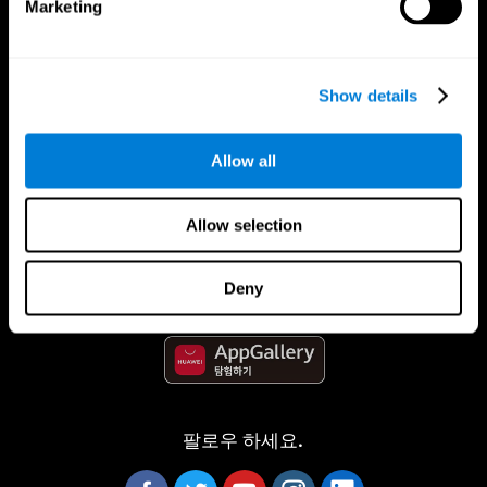
Marketing
Show details
Allow all
CogniFit App
Allow selection
Deny
팔로우 하세요.