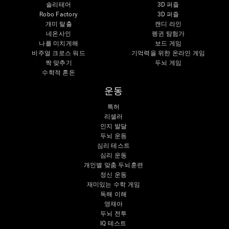
솔리테어
3D 퍼즐
Robo Factory
3D 퍼즐
개미 탈출
캔디 라인
네온사인
펭귄 탐험가
나를 미치게해
보드 게임
비주얼 크로스 워드
기억력을 위한 온라인 게임
짝 맞추기
두뇌 게임
수학적 혼돈
운동
특허
리셀러
인지 발달
두뇌 운동
심리 테스트
심리 운동
개인별 맞춤 두뇌훈련
정신 운동
재미있는 수학 게임
독해 이해
영재아
두뇌 전투
IQ 테스트