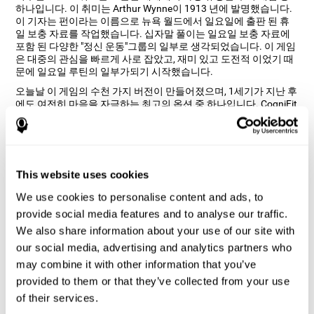
하나입니다. 이 취미는 Arthur Wynne이 1913 년에 발명했습니다.
이 기자는 펀이라는 이름으로 뉴욕 월드에서 일요일에 출판 된 휴
일 보충 자료를 작업했습니다. 십자말 풀이는 일요일 보충 자료에
포함 된 다양한 "정신 운동"그룹의 일부로 생각되었습니다. 이 게임
은 대중의 관심을 빠르게 사로 잡았고, 재미 있고 도전적 이었기 때
문에 일요일 루틴의 일부가되기 시작했습니다.
오늘날 이 게임의 수천 가지 버전이 만들어졌으며, 1세기가 지난 후
에도 여전히 마음을 자극하는 최고의 옵션 중 하나입니다. CogniFit
디자인 부서는 이미지와 텍스트를 결합한 온라인 버전을 수행하기
를 원했습니다.이 게임에서 참가자는 화면 오른쪽 이미지에 나타나
는 개체의 첫 단어를 십자말 풀이에 추가해야합니다. 이 게임의 주
요 목적은 매우 재미있는 방식으로 다양한인지 능력을 자극하는 것
입니다.
This website uses cookies
"비주얼 크로스 워드"두뇌 게임이 내
We use cookies to personalise content and ads, to
인지 능력을 어떻게 향상 시키나요?
provide social media features and to analyse our traffic.
We also share information about your use of our site with
CogniFit의 비주얼 크로스 워드와 같은 게임을하면 특정 신경 활성
화 패턴이 자극됩니다. 이 패턴을 지속적으로 반복하고 훈련하면
our social media, advertising and analytics partners who
새로운 시냅스를 생성하고 신경 회로가 약화되거나 손상된 인지 기
may combine it with other information that you’ve
능을 재구성하고 회복하는데 도움이 될 수 있습니다.
provided to them or that they’ve collected from your use
비주얼 크로스 워드 게임은 작업 기억, 명명 및 인식을 연습하는데
of their services.
도움이됩니다. 이러한 기술을 지속적으로 자극하면 새로운 시냅스