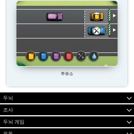
주유소
두뇌
조사
두뇌 게임
운동