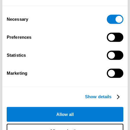
를 생성하고 신경 회로를 재구성하며 인지 기능을 향상시킬 수 있
습니다.
Consent
첫째 주
두째 주
셋째 주
Necessary
Selection
Preferences
Statistics
Marketing
3주 후 신경망의 방향 그래픽 투영.
인지 능력을 훈련하지 않으면 어떻게
Show details
되나요?
우리의 두뇌는 자원을 절약하도록 설계되었으므로 사용되지 않는
Allow all
연결을 제거하는 경향이 있습니다. 이런 식으로인지 능력을 정상적
으로 사용하지 않으면 뇌가 그 패턴의 신경 활성화에 대한 자원을
제공하지 못해 점점 약해집니다. 이것은 우리가 이 인지 기능을 덜