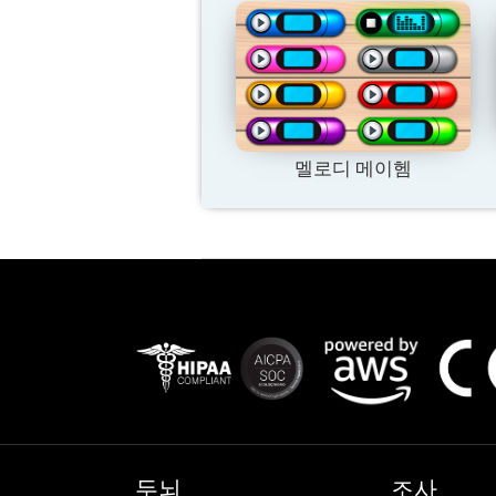
멜로디 메이헴
두뇌
조사