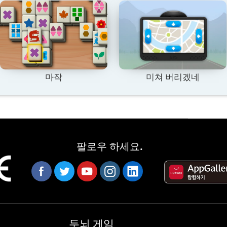
마작
미쳐 버리겠네
팔로우 하세요.
두뇌 게임