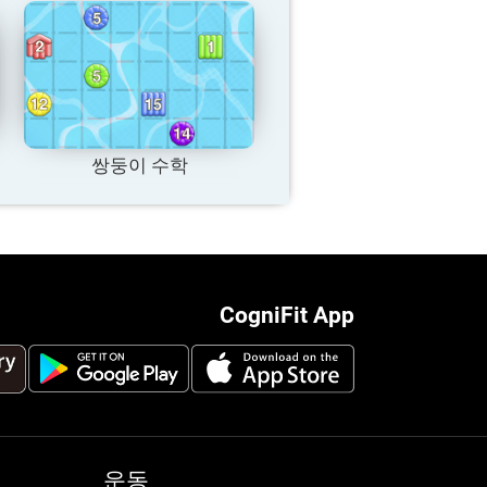
쌍둥이 수학
CogniFit App
운동