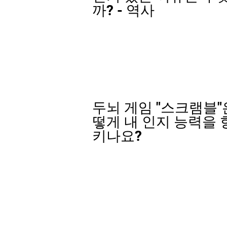
까? - 역사
두뇌 게임 "스크램블"
떻게 내 인지 능력을
키나요?