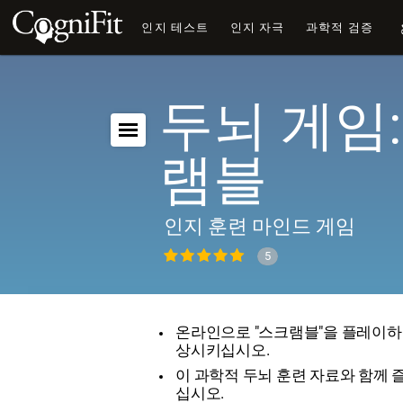
인지 테스트
인지 자극
과학적 검증
두뇌 게임:
램블
인지 훈련 마인드 게임
5
온라인으로 "스크램블"을 플레이하
상시키십시오.
이 과학적 두뇌 훈련 자료와 함께 
십시오.