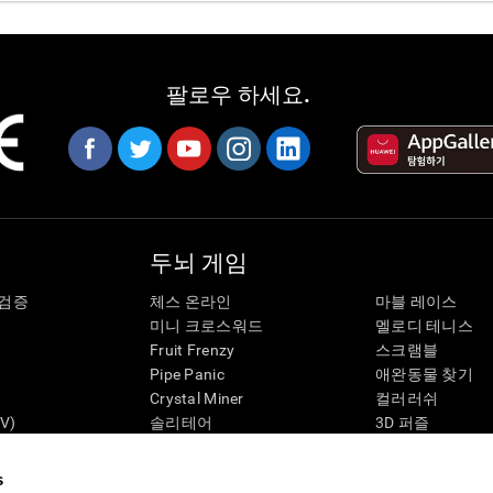
팔로우 하세요.
두뇌 게임
 검증
체스 온라인
마블 레이스
미니 크로스워드
멜로디 테니스
Fruit Frenzy
스크램블
Pipe Panic
애완동물 찾기
Crystal Miner
컬러러쉬
V)
솔리테어
3D 퍼즐
Robo Factory
3D 퍼즐
태
개미 탈출
캔디 라인
s