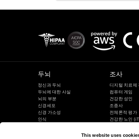
두뇌
조사
정신과 두뇌
디지털 치료제
두뇌에 대한 사실
컴퓨터 게임
뇌의 부분
건강한 성인
신경세포
조종사
신경 가소성
전체론적 평가
인식
건강한 노인 (iT
기억 상실
고령자 교육
지적 장애
노인의 인지 상
This website uses cookie