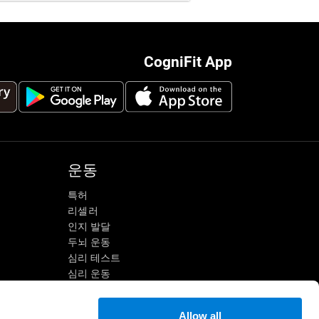
CogniFit App
운동
특허
리셀러
인지 발달
두뇌 운동
심리 테스트
심리 운동
개인별 맞춤 두뇌훈련
정신 운동
Allow all