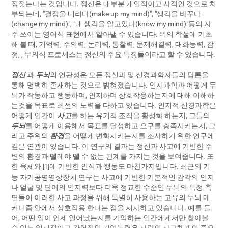
징짓는다는 것입니다. 정신은 대부분 개인적이고 사적인 것으로 치
부되는데, "결정을 내리다(make up my mind)", "생각을 바꾸다
(change my mind)", "내 생각을 알고있다(know my mind)"등의 자
주 쓰이는 영어식 표현에서 알아낼 수 있습니다. 위의 학설에 기초
해 볼 때, 기억력, 주의력, 논리력, 통찰력, 문제해결력, 대화능력, 감
정,
, 무의식 프로세스는 정신의 주요 특징들이라고 할 수 있습니다.
정신
과
두뇌
의 연관성은 모든 정신과 및 신경과학자들의 담론을
통해 명백히 존재하는 것으로 밝혀졌습니다. 인지과학과
어떻게 두
뇌가 작동하고 행동하며, 인지하며 상호작용하는지에 대해 이해하
는것을 목표로 최선의 노력을 다하고 있습니다. 인지적 신경과학은
어떻게 인간이
사고
를 하는 유기적 조직을 활성화 하는지, 그들의
두뇌
를 어떻게 이용해서 목표를 달성하고 요구를 충족시키는지, 그
리고 주위의
환경
을 어떻게 변화시키는지를 조사하기 위한 연구에
깊은 연관이 있습니다. 이 연구의 결과는 정신과 사고에 기반한
주
변의 환경과 뗄레야 뗄 수 없는 관계를 가지는 것을 보여줍니다. 또
한 육체와
에 기반한 인식과 행동도 마찬가지입니다. 최근의 기
[1]
능 자기공명영상장치 연구는 사고에 기반한 기본적인 감각의 인지
나 얼굴 및 단어의 인지력보다 더욱 정교한 수준인 두뇌의 특정 측
면들이 이러한 사고 과정을 위해 특별히 사용하는 고유의 두뇌 메
커니즘 안에서 상호작용 한다는 점을 시사하고 있습니다. 예를 들
어, 어떤 일이 언제 일어났는지를 기억하는 인간에게서만 찾아볼