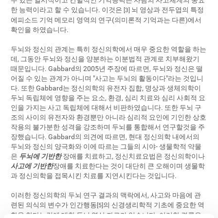
수 있는 일시적이고 간헐적인 기억능력은 사람의 사고체계의 중요
한 능력이라고 할 수 있습니다. 이것은
뇌 영상과 전두엽의 특정
[3]
에피소드 기억 메모리 영역의 연구(의미론적 기억과는 다른)에서
확인을 하였습니다.
두뇌와 정신의 관계는 특히 정신의학에서 매우 중요한 역할을 하는
데, 그동안 두뇌와 정신을 양분하는 이분법적 관계로 치부해왔기
때문입니다. Gabbard의 2005년 주장에 따르면, 두뇌와 정신은 떨
어질 수 있는 관계가 아니며 "사고는 두뇌의 활동이다"라는 것입니
다. 또한 Gabbard는 정신의학의 유전자 집합, 명상과 생체의학이
두뇌 독립체에 영향을 주는 요소, 환경, 심리 치료와 심리 사회적 요
인을 가지는 사고 독립체에 대해서 비판하였습니다. 또한 두뇌 구
조의 사이의 유전자와 환경뿐만 아니라 심리적 요인에 기인한 상호
작용의 불가분한 성격을 강조하며 두뇌를 통합해서 연구할것을 주
장했습니다. Gabbard의 의견에 따르면, 현대 정신의학 내에서의
두뇌와 정신의 양극화와 이에 따르는 그들의 시야- 생물학적 약물
은
두뇌에 기반한
장애를 치료하고, 정신치료요법은 정신의학이나
사고에 기반한
장애를 치료한다는 것이 대단히 큰 오해이며 생물학
과 정신의학을 접목시킨 치료를 지연시킨다는 것입니다.
이러한 정신의학의 두뇌 연구 결과의 맥락에서, 사고와 마음에 관
련된 의식의 변수가 인간행동
의 신경생리학적 기초에 중요한 역
[5]
할을 한다는것에 대한 두뇌 영상 자료가 있습니다. 이러한 결론은