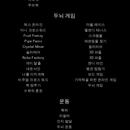
주의력
두뇌 게임
체스 온라인
마블 레이스
미니 크로스워드
멜로디 테니스
Fruit Frenzy
스크램블
Pipe Panic
애완동물 찾기
Crystal Miner
컬러러쉬
솔리테어
3D 퍼즐
Robo Factory
3D 퍼즐
개미 탈출
캔디 라인
네온사인
펭귄 탐험가
나를 미치게해
보드 게임
비주얼 크로스 워드
기억력을 위한 온라인 게임
짝 맞추기
두뇌 게임
수학적 혼돈
운동
특허
리셀러
인지 발달
두뇌 운동