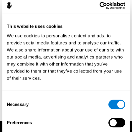
강박 증후군이나 공황장애, 주요 우울증을 겪고있는 환자들에 대한
정신치료요법의 영향을 알아보기 위해 촬영한 두뇌영상으로 도달
할 수 있었는데, 정신치료의 영향을 받아 두뇌의 기능과 활동, 가소
성에 영향을 끼친다는 것을 보여주었습니다. 또한 플라시보 효과에
This website uses cookies
대한 연구도 사고에 기반한 프로세스가 비슷한 두뇌활동
을 보이
[5]
는 것으로 같은 결론으로 수렴하였습니다. 이 연구는 플라시보 약
We use cookies to personalise content and ads, to
물의 섭취나 두뇌 변형 조작, 화학적 약물에 대한 미약한 믿음과 기
provide social media features and to analyse our traffic.
대를 갖게 한다고 시사했습니다.
We also share information about your use of our site with
참고문헌
Makeig S, Gramann K, Jung T, Sejnowski T J, Poizner H, La
[1]
our social media, advertising and analytics partners who
vinculación del cerebro, la mente y el comportamiento. Revista Internacional de
may combine it with other information that you’ve
Psicofisiología, Volumen 73, Número 2, agosto de 2009, páginas 95-100; los
provided to them or that they’ve collected from your use
procesos neuronales en Psicofisiología Clínica
Kanwisher N. Especificidad
[2]
of their services.
funcional en el cerebro humano: Una ventana a la arquitectura funcional de la
mente. PNAS, 22 de junio de 2010 (vol. 107, núm. 25, 11163 hasta 1117)
[3]
Tulving E. La memoria episódica: De la mente al cerebro. Annu. Rev. Psicología.
2002. 53:1-25
Gabbard G.O. Mente, cerebro, y trastornos de personalidad,
[4]
Consent
American Journal of Psychiatry 2005; 162:648-655)
Beauregard M. Efecto de la
[5]
Necessary
Selection
mente en la actividad cerebral: La evidencia de los estudios de neuroimagen de
la psicoterapia y el efecto placebo. Nord J Psychiatry 2009; 63:5 _16.
Preferences