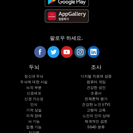
팔로우 하세요.
두뇌
조사
정신과 두뇌
디지털 치료제 검증
두뇌에 대한 사실
컴퓨터 게임
뇌의 부분
건강한 성인
신경세포
조종사
신경 가소성
전체론적 평가
인식
건강한 노인 (iTV)
기억 상실
고령자 교육
지적 장애
노인의 인지 상태
뇌 기능
체계적인 검토
집행 기능
SG4D 분류
지각력