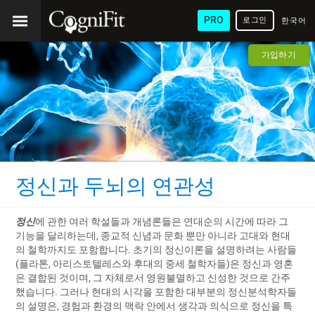
PRO
로그인
한국어
/ 韓國
가입하기
語
정신과 두뇌의 연관성
정신
에 관한 여러 학설들과 개념론들은 연대순의 시간에 따라 그
기능을 달리하는데, 종교적 신념과 문화 뿐만 아니라 고대와 현대
의 철학까지도 포함합니다. 초기의 정신이론을 설명하려는 사람들
(플라톤, 아리스토텔레스와 후대의 중세 철학자들)은 정신과 영혼
은 결합된 것이며, 그 자체로서 영원불멸하고 신성한 것으로 간주
했습니다. 그러나 현대의 시각을 포함한 대부분의 정신분석학자들
의 설명은, 경험과 환경의 맥락 안에서 생각과 의식으로 정신을 특