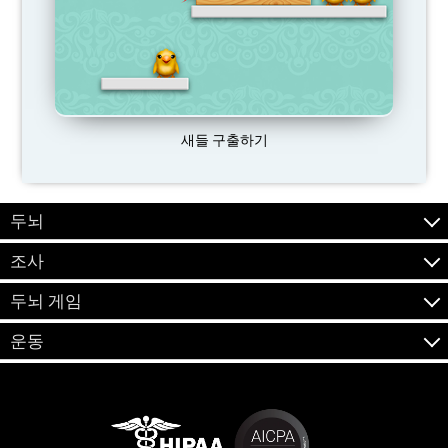
새들 구출하기
두뇌
조사
두뇌 게임
운동