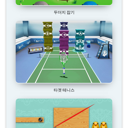
두더지 잡기
타겟 테니스