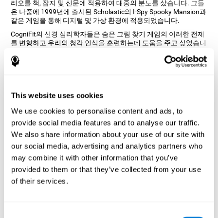
리오를 책, 잡지 및 신문에 적용하여 대중의 분노를 샀습니다. 그들
은 나중에 1999년에 출시된 Scholastic의 I-Spy Spooky Mansion과
같은 게임을 통해 디지털 및 가상 환경에 적용되었습니다.
CogniFit의 신경 심리학자들은 숨은 그림 찾기 게임의 이러한 전제
를 변형하고 우리의 청각 인식을 훈련하는데 도움을 주고 싶었습니
다. 그들은 많은 사용자를 고전 게임으로 안내할 뿐만 아니라 게임
을 플레이하는데 새로운 현대적 접근 방식을 도입하는 게임을 만들
기회를 보았습니다. 애완 동물 찾기는 다양한 자극 시나리오를 즐
기면서 공간 지각과 듣기 기술을 훈련할 수 있는 기회를 제공합니
다.
This website uses cookies
"애완 동물 찾기" 두뇌 게임은 어떻게
We use cookies to personalise content and ads, to
내 인지 능력을 향상합니까?
provide social media features and to analyse our traffic.
CogniFit의 애완 동물 찾기과 같은 게임을 하면 특정 신경 활성화
We also share information about your use of our site with
패턴이 자극됩니다. 우리의 능력을 지속적으로 자극하면 새로운 시
our social media, advertising and analytics partners who
냅스를 만들고 신경 회로를 재구성하며 인지 기능을 향상시킬 수
may combine it with other information that you’ve
있습니다. 애완 동물 찾기 게임은 억제, 시각적 스캔 및 주의 집중과
관련된 능력을 자극하려고 합니다.
provided to them or that they’ve collected from your use
of their services.
첫째 주
두째 주
셋째 주
Consent