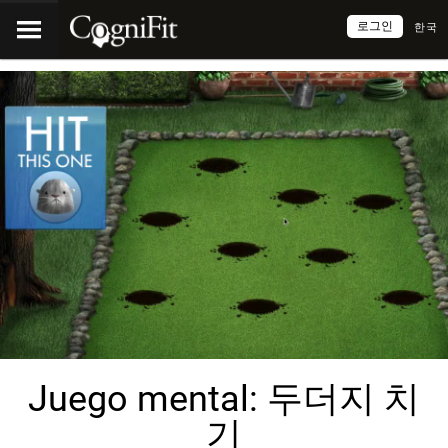
로그인
한국
Juego mental: 두더지 치
기