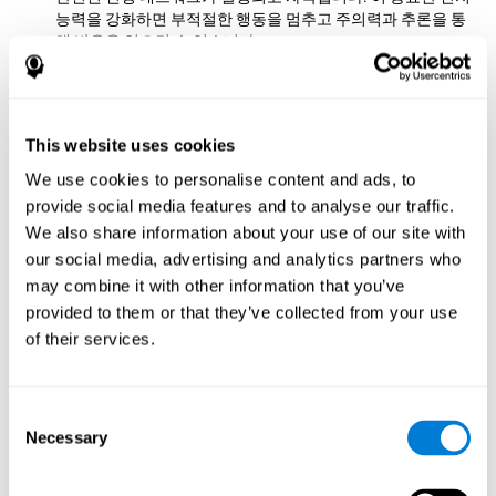
능력을 강화하면 부적절한 행동을 멈추고 주의력과 추론을 통
해 반응을 일으킬 수 있습니다.
반응 시간:
이 정신적 도전에서 우리는 두더지가 사라지기 전에
쳐야합니다. 그렇기 때문에 좋은 반사 작용을 하여 시간 내에
도달해야합니다. 이 게임을 연습함으로써 반응 시간을 활성화
This website uses cookies
하고 자극합니다. 이 인지 능력을 향상 시키면 다양한 자극에
반응하여 빠르게 행동 할 수 있습니다. 예를 들어, 물건이 테이
We use cookies to personalise content and ads, to
블 주위를 구르는 것을 볼 때 땅에 떨어지기 전에 그것을 잡습
provide social media features and to analyse our traffic.
니다.
We also share information about your use of our site with
인지 유연성:
이 정신 게임을 발전시키기 위해서는 객관적인 자
our social media, advertising and analytics partners who
극의 변화에 적응하고 다음 자극을 찾아야합니다. 이 운동을
may combine it with other information that you’ve
연습함으로써 정신적 유연성을 위한 능력을 자극하고 강화합
provided to them or that they’ve collected from your use
니다. 이 인지 능력을 향상 시키면 예를 들어 슈퍼마켓에 특정
of their services.
항목이 없다는 것을 발견하고 대안을 생각해야 하거나 막다른
길에서 다른 경로를 생각할때 등 예기치 않은 상황에서 더 유
연하게 대응할 수 있습니다.
Consent
다른 관련 인지 능력은 다음과 같습
Necessary
Selection
니다: