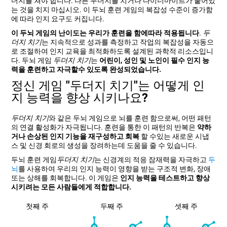
더지를 쳐야 합니다. 다른 두더지를 치거나 다이너마이트가 붙어있
는 것을 치지 마십시오. 이 두뇌 훈련 게임의 복잡성 수준이 증가함
에 따라 인지 요구도 커집니다.
이 두뇌 게임의 난이도는 우리가 훈련을 함에따라 적용됩니다
.
두
더지 치기
는 지속적으로 성과를 측정하고 작업의 복잡성을 자동으
로 조절하여 인지 교육을 최적화하도록 설계된 과학적 리소스입니
다. 두뇌 게임
두더지 치기
는
어린이, 성인 및 노인이 필수 인지 능
력을 훈련하고 자극할수 있도록 완성되었습니다.
정신 게임 "두더지 치기"는 어떻게 인
지 능력을 향상 시키나요?
두더지 치기
와 같은 두뇌 게임으로 뇌를 훈련 함으로써, 어떤 패턴
의 연결 활성화가 자극됩니다. 훈련을 통한 이 패턴의 반복은
약하
거나 손상된 인지 기능을 재구성하고 회복
할 수있는 새로운 시냅
스 및 신경 회로의 생성을 장려하는데 도움을 줄 수 있습니다.
두뇌 훈련 게임
두더지 치기
는 신경계의 적응 잠재력을 자극하고
두
뇌
를 사용하여 우리의 인지 능력이 영향을 받는 구조적 변화, 장애
또는 상해를 회복합니다. 이 게임은
인지 능력을 테스트하고 향상
시키려는 모든 사람들에게 적합합니다.
첫째 주
두째 주
셋째 주