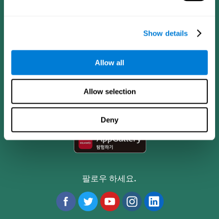
Show details
Allow all
CogniFit App
Allow selection
Deny
팔로우 하세요.