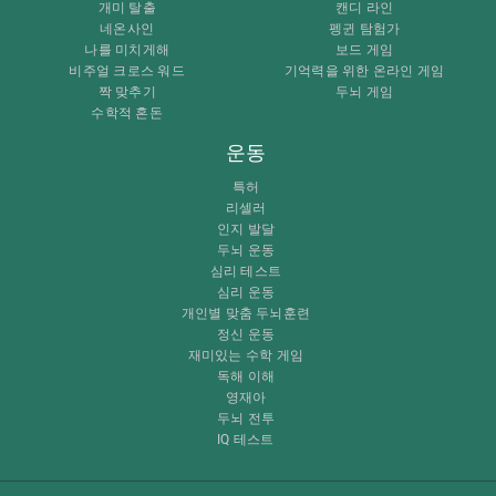
개미 탈출
캔디 라인
네온사인
펭귄 탐험가
나를 미치게해
보드 게임
비주얼 크로스 워드
기억력을 위한 온라인 게임
짝 맞추기
두뇌 게임
수학적 혼돈
운동
특허
리셀러
인지 발달
두뇌 운동
심리 테스트
심리 운동
개인별 맞춤 두뇌훈련
정신 운동
재미있는 수학 게임
독해 이해
영재아
두뇌 전투
IQ 테스트