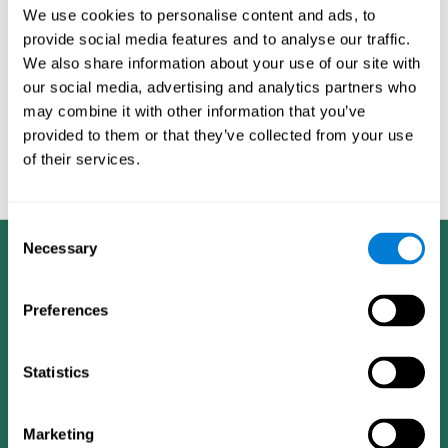
We use cookies to personalise content and ads, to
ITS ™는 사용자의 수행 능력의 변화에 ​​따라 운동의 난이도가 증가
provide social media features and to analyse our traffic.
하거나 감소하도록 도전 수준을 정확하게 양방향으로 조정합니다.
We also share information about your use of our site with
인지 평가에 사용되는 요소 중 하나는 사용자의인지 프로필은 인구
학적으로 유사한 다른 사용자의 프로필 성능과 비교하여 연령 및
our social media, advertising and analytics partners who
성별과 같은 변수로 식별합니다. 평가의 객관성을 가능하게하는 것
may combine it with other information that you’ve
은 다양한 사용자로부터 얻은 정보를 포함하는 방대한 CogniFit 데
provided to them or that they’ve collected from your use
이터베이스입니다. 이 정보 세트는 모든 CogniFit 뇌 운동 제품에서
of their services.
공유되므로 각 사용자를 분석하고 긍정적 인 피드백을 생성 할 수
있는 통계 데이터를 정교하게 만들 수 있습니다.
Consent
Necessary
Selection
Preferences
Statistics
Marketing