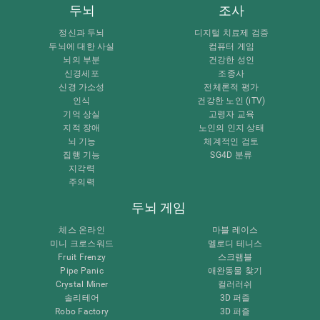
두뇌
조사
정신과 두뇌
디지털 치료제 검증
두뇌에 대한 사실
컴퓨터 게임
뇌의 부분
건강한 성인
신경세포
조종사
신경 가소성
전체론적 평가
인식
건강한 노인 (iTV)
기억 상실
고령자 교육
지적 장애
노인의 인지 상태
뇌 기능
체계적인 검토
집행 기능
SG4D 분류
지각력
주의력
두뇌 게임
체스 온라인
마블 레이스
미니 크로스워드
멜로디 테니스
Fruit Frenzy
스크램블
Pipe Panic
애완동물 찾기
Crystal Miner
컬러러쉬
솔리테어
3D 퍼즐
Robo Factory
3D 퍼즐