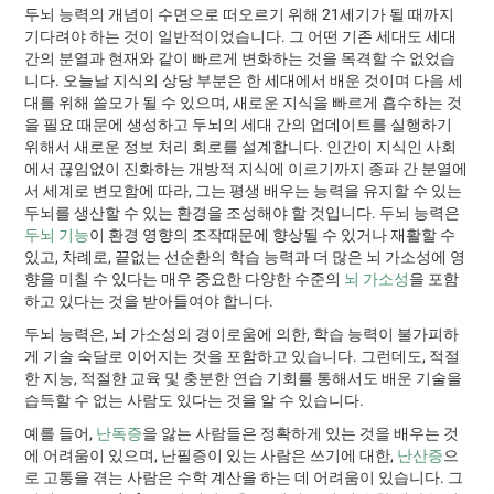
두뇌 능력의 개념이 수면으로 떠오르기 위해 21세기가 될 때까지
기다려야 하는 것이 일반적이었습니다. 그 어떤 기존 세대도 세대
간의 분열과 현재와 같이 빠르게 변화하는 것을 목격할 수 없었습
니다. 오늘날 지식의 상당 부분은 한 세대에서 배운 것이며 다음 세
대를 위해 쓸모가 될 수 있으며, 새로운 지식을 빠르게 흡수하는 것
을 필요 때문에 생성하고 두뇌의 세대 간의 업데이트를 실행하기
위해서 새로운 정보 처리 회로를 설계합니다. 인간이 지식인 사회
에서 끊임없이 진화하는 개방적 지식에 이르기까지 종파 간 분열에
서 세계로 변모함에 따라, 그는 평생 배우는 능력을 유지할 수 있는
두뇌를 생산할 수 있는 환경을 조성해야 할 것입니다. 두뇌 능력은
두뇌 기능
이 환경 영향의 조작때문에 향상될 수 있거나 재활할 수
있고, 차례로, 끝없는 선순환의 학습 능력과 더 많은 뇌 가소성에 영
향을 미칠 수 있다는 매우 중요한 다양한 수준의
뇌 가소성
을 포함
하고 있다는 것을 받아들여야 합니다.
두뇌 능력은, 뇌 가소성의 경이로움에 의한, 학습 능력이 불가피하
게 기술 숙달로 이어지는 것을 포함하고 있습니다. 그런데도, 적절
한 지능, 적절한 교육 및 충분한 연습 기회를 통해서도 배운 기술을
습득할 수 없는 사람도 있다는 것을 알 수 있습니다.
예를 들어,
난독증
을 앓는 사람들은 정확하게 있는 것을 배우는 것
에 어려움이 있으며, 난필증이 있는 사람은 쓰기에 대한,
난산증
으
로 고통을 겪는 사람은 수학 계산을 하는 데 어려움이 있습니다. 그