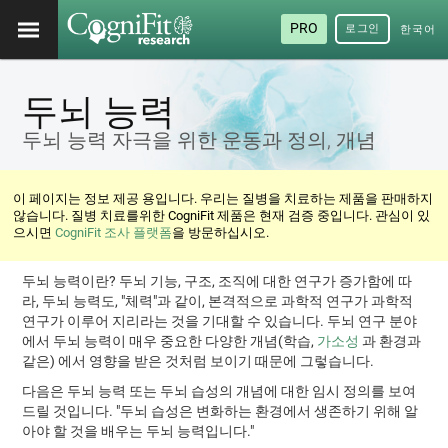
PRO
로그인
한국어
/ 韓國
語
두뇌 능력
두뇌 능력 자극을 위한 운동과 정의, 개념
이 페이지는 정보 제공 용입니다. 우리는 질병을 치료하는 제품을 판매하지
않습니다. 질병 치료를위한 CogniFit 제품은 현재 검증 중입니다. 관심이 있
으시면
CogniFit 조사 플랫폼
을 방문하십시오.
두뇌 능력이란? 두뇌 기능, 구조, 조직에 대한 연구가 증가함에 따
라, 두뇌 능력도, "체력"과 같이, 본격적으로 과학적 연구가 과학적
연구가 이루어 지리라는 것을 기대할 수 있습니다. 두뇌 연구 분야
에서 두뇌 능력이 매우 중요한 다양한 개념(학습,
가소성
과 환경과
같은) 에서 영향을 받은 것처럼 보이기 때문에 그렇습니다.
다음은 두뇌 능력 또는 두뇌 습성의 개념에 대한 임시 정의를 보여
드릴 것입니다. "두뇌 습성은 변화하는 환경에서 생존하기 위해 알
아야 할 것을 배우는 두뇌 능력입니다."