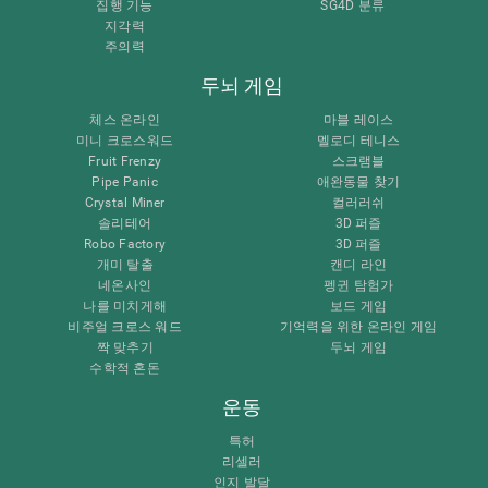
집행 기능
SG4D 분류
지각력
주의력
두뇌 게임
체스 온라인
마블 레이스
미니 크로스워드
멜로디 테니스
Fruit Frenzy
스크램블
Pipe Panic
애완동물 찾기
Crystal Miner
컬러러쉬
솔리테어
3D 퍼즐
Robo Factory
3D 퍼즐
개미 탈출
캔디 라인
네온사인
펭귄 탐험가
나를 미치게해
보드 게임
비주얼 크로스 워드
기억력을 위한 온라인 게임
짝 맞추기
두뇌 게임
수학적 혼돈
운동
특허
리셀러
인지 발달