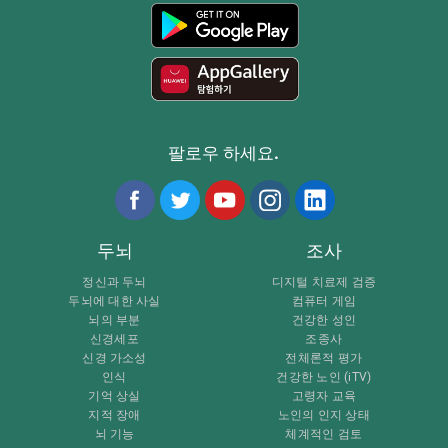
팔로우 하세요.
두뇌
조사
정신과 두뇌
디지털 치료제 검증
두뇌에 대한 사실
컴퓨터 게임
뇌의 부분
건강한 성인
신경세포
조종사
신경 가소성
전체론적 평가
인식
건강한 노인 (iTV)
기억 상실
고령자 교육
지적 장애
노인의 인지 상태
뇌 기능
체계적인 검토