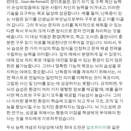
런데도 , tour-de-force의 경이로움은, 읽기 쓰기 및 수학 계산 능력
이 손상되었음에도 많은 사람이 자신의 능력을 이겨내고, 이러한
기술을 요구하는 목표 달성에 성공합니다. 예를 들어, 난독증이 있
는 사람은 읽기를 선생님과 부모님으로부터 구두로 듣고 이를 이끌
어 갑니다. 그의 두뇌는 문자와 소리를 독자적으로 해독할 수 있는
다른 독서 두뇌와 크게 다른 방식으로 문자 언어를 처리하는 것을
배웁니다. 이 대상 작용은 환경(학부모, 학교, 도서관, 출판사)이 충
분한 구두 읽기 자료를 제공한다면 이루어질 것입니다. 따라서, 두
뇌 습성은 한 가지 이상의 학습 방식을 인정하고 문제 해결 전략을
수립하는 능력을 의미합니다. 앞의 예에서 분명하게 알 수 있듯이,
대체 정보 처리 회로 개발은 대안을 찾을 수 있는 환경이 있지 않은
한은 불가능합니다. 그러나 명확한 기능적 목표는 뇌의 습성을 유
지하는 데에도 중요합니다. 난독증의 예를 계속하기 위해서는, 서
면 텍스트로 전달되는 일반적인 의미를 이해하는 것이 목표이며,
고립된 서신 및 단어를 읽는 데 성공하지는 못합니다. 요약하면, 두
뇌의 습성은 환경이 여러 가지 평행한 정보를 제공할 때, 예를 들어
서면 텍스트와 구두 읽기 모두를 제공할 가능성이 높습니다. 그러
나 이러한 풍부한 환경이 학습에 도움이 되고 두뇌 구조, 조직 및 기
능을 향상시킬 수는 있지만 충분하지는 않습니다. 뇌 가소성에 관
한 연구는, 성공을 위해서는 행동의 이점을 학생에게 부여해야 한
다는 것을 우리에게 가르쳐주었습니다.
두뇌 능력 개념의 타당성에 대한 최대 도전은
알츠하이머
와 같은