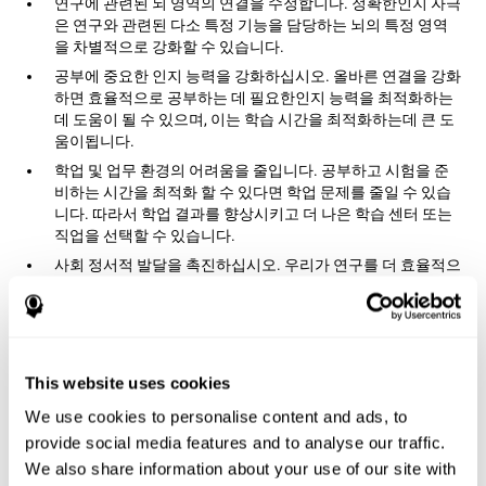
연구에 관련된 뇌 영역의 연결을 수정합니다. 정확한인지 자극
은 연구와 관련된 다소 특정 기능을 담당하는 뇌의 특정 영역
을 차별적으로 강화할 수 있습니다.
공부에 중요한 인지 능력을 강화하십시오. 올바른 연결을 강화
하면 효율적으로 공부하는 데 필요한인지 능력을 최적화하는
데 도움이 될 수 있으며, 이는 학습 시간을 최적화하는데 큰 도
움이됩니다.
학업 및 업무 환경의 어려움을 줄입니다. 공부하고 시험을 준
비하는 시간을 최적화 할 수 있다면 학업 문제를 줄일 수 있습
니다. 따라서 학업 결과를 향상시키고 더 나은 학습 센터 또는
직업을 선택할 수 있습니다.
사회 정서적 발달을 촉진하십시오. 우리가 연구를 더 효율적으
로 수행하고 자신을위한 더 많은 시간을 가질 수 있다면, 우리
는 불안감을 줄이고 불안을 테스트하며 자존감을 향상시킬 수
있습니다. 이것은 우리의 정서적, 사회적 건강에 매우 긍정적
인 결과를 가져올 수 있습니다.
This website uses cookies
인지 기능을 어떻게 강화합니까?
We use cookies to personalise content and ads, to
인지 자극 작업을 수행 할 때 뇌는 해당 작업을 수행하는 데 필요한
provide social media features and to analyse our traffic.
연결을 강화합니다. 신경 연결을 강화하면 다음에 그 상황에 직면
We also share information about your use of our site with
해야 할 때 적절한 반응을 제공하는 것이 우리 뇌의 어려움을 덜어