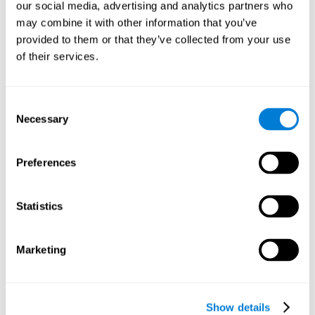
our social media, advertising and analytics partners who
줍니다. 이런 식으로 인지 자극 활동을 통해 뇌가 적절하게 자극을
may combine it with other information that you’ve
받았을 때 강화 된 연결을 사용하여 공부와 같은 다른 활동을 더 쉽
게 만들 수 있습니다. 즉, 연구에 관련된 인지 능력을 구체적으로 강
provided to them or that they’ve collected from your use
화하면 더 나은 인지 자원을 획득 할 수 있습니다.
of their services.
우리의 두뇌는 신경 가소성 이라고도 알려진 두뇌 가소성 덕분에
이러한 적응을 수행 할 수 있습니다. 두뇌 가소성은 관련된 유용한
연결의 강화를 통해 자극, 활동 및 경험에 적응하는 우리 두뇌의 능
Consent
력을 나타냅니다. 우리의 뇌는 상황에 대처하기 위해 자주 사용하
Necessary
Selection
는 인지 능력을 유용한 것으로 해석합니다. 인지 자극을 통해 연구
에 포함 된 인지 능력이 유용하다는 것을 뇌에 알리면 이러한 인지
능력과 관련된 연결을 구체적으로 강화할 수 있습니다. 이런 일이
Preferences
발생하면 공부를 위한 더 나은 인지 자원을 갖게되어 공부하는 시
간을 최적화 할 수 있습니다.
Statistics
이러한 이유로 CogniFit은 이러한 인지 능력을 엄격하고 체계적으
로 자극하기 위해 시험 준비를위한 특정 교육을 제공합니다. 시험
공부를 훌륭하게 보완합니다.
Marketing
CogniFit 사용의 장점
인지 능력을 강화하기 위해 수행하는 훈련은 중재의 질과 효과를
선호하는 일련의 특성을 갖는 것이 중요합니다. 이러한 의미에서
Show details