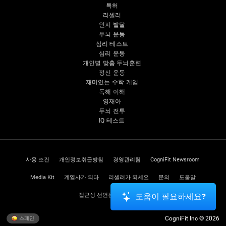
특허
리셀러
인지 발달
두뇌 운동
심리 테스트
심리 운동
개인별 맞춤 두뇌훈련
정신 운동
재미있는 수학 게임
독해 이해
영재아
두뇌 전투
IQ 테스트
사용 조건
개인정보취급방침
경영관리팀
CogniFit Newsroom
Media Kit
계열사가 되다
리셀러가 되세요
문의
도움말
접근성 선언문
신뢰 센터
도움이 필요하세요?
CogniFit Inc © 2026
스페인