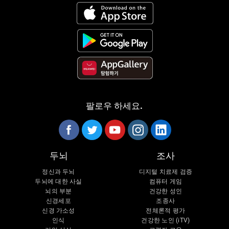
팔로우 하세요.
두뇌
조사
정신과 두뇌
디지털 치료제 검증
두뇌에 대한 사실
컴퓨터 게임
뇌의 부분
건강한 성인
신경세포
조종사
신경 가소성
전체론적 평가
인식
건강한 노인 (iTV)