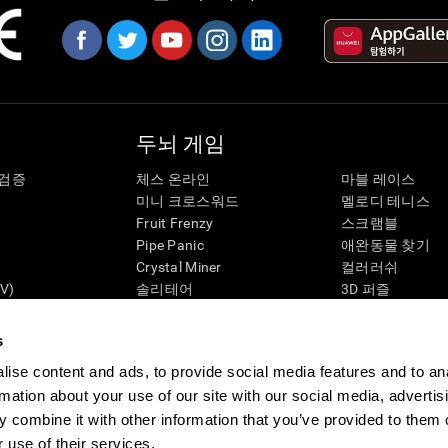
두뇌 게임
 검증
체스 온라인
마블 레이스
미니 크로스워드
멜로디 테니스
Fruit Frenzy
스크램블
Pipe Panic
애완동물 찾기
Crystal Miner
컬러러쉬
V)
솔리테어
3D 퍼즐
Robo Factory
3D 퍼즐
태
개미 탈출
캔디 라인
s
네온사인
펭귄 탐험가
ise content and ads, to provide social media features and to an
나를 미치게해
보드 게임
rmation about your use of our site with our social media, advertis
비주얼 크로스 워드
기억력을 위한 
 combine it with other information that you’ve provided to them o
짝 맞추기
두뇌 게임
수학적 혼돈
 use of their services.