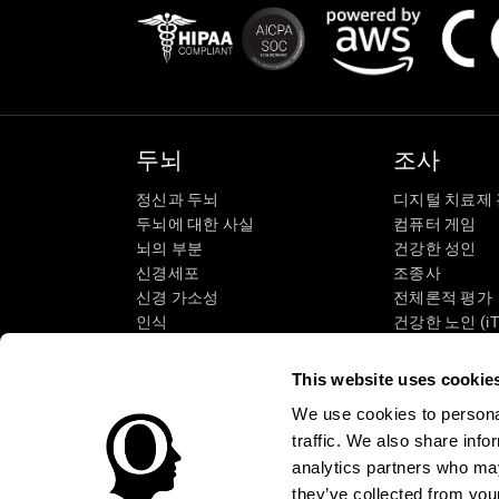
두뇌
조사
정신과 두뇌
디지털 치료제
두뇌에 대한 사실
컴퓨터 게임
뇌의 부분
건강한 성인
신경세포
조종사
신경 가소성
전체론적 평가
인식
건강한 노인 (iT
기억 상실
고령자 교육
지적 장애
노인의 인지 상
This website uses cookie
뇌 기능
체계적인 검토
We use cookies to personal
집행 기능
SG4D 분류
traffic. We also share info
지각력
analytics partners who may
주의력
they’ve collected from your