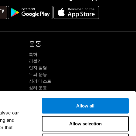
운동
특허
리셀러
인지 발달
두뇌 운동
심리 테스트
심리 운동
개인별 맞춤 두뇌훈련
정신 운동
Allow all
재미있는 수학 게임
alyse our
독해 이해
ing and
온라인 게임
영재아
Allow selection
r that
두뇌 전투
IQ 테스트