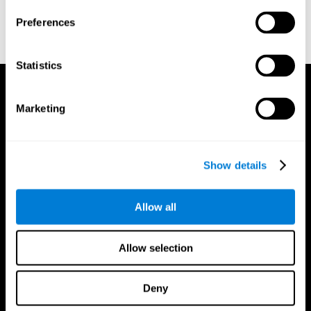
또는
트레이너를 위한 추가 계정 생성
Preferences
Statistics
Marketing
Show details
Allow all
Allow selection
Deny