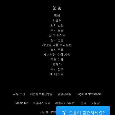
운동
특허
리셀러
인지 발달
두뇌 운동
심리 테스트
심리 운동
개인별 맞춤 두뇌훈련
정신 운동
재미있는 수학 게임
독해 이해
영재아
두뇌 전투
IQ 테스트
사용 조건
개인정보취급방침
경영관리팀
CogniFit Newsroom
Media Kit
계열사가 되다
리셀러가 되세요
문의
도움말
접근성 선언문
신뢰 센터
도움이 필요하세요?