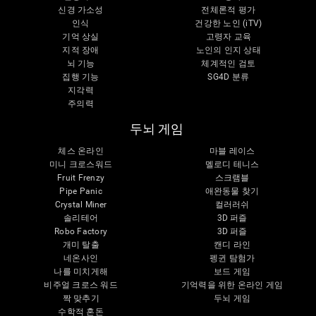
신경 가소성
전체론적 평가
인식
건강한 노인 (iTV)
기억 상실
고령자 교육
지적 장애
노인의 인지 상태
뇌 기능
체계적인 검토
집행 기능
SG4D 분류
지각력
주의력
두뇌 게임
체스 온라인
마블 레이스
미니 크로스워드
멜로디 테니스
Fruit Frenzy
스크램블
Pipe Panic
애완동물 찾기
Crystal Miner
컬러러쉬
솔리테어
3D 퍼즐
Robo Factory
3D 퍼즐
개미 탈출
캔디 라인
네온사인
펭귄 탐험가
나를 미치게해
보드 게임
비주얼 크로스 워드
기억력을 위한 온라인 게임
짝 맞추기
두뇌 게임
수학적 혼돈