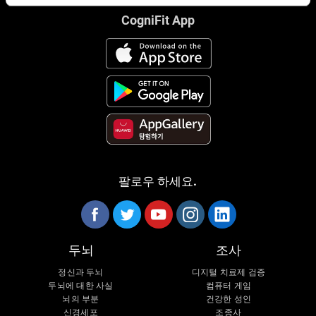
CogniFit App
팔로우 하세요.
두뇌
조사
정신과 두뇌
디지털 치료제 검증
두뇌에 대한 사실
컴퓨터 게임
뇌의 부분
건강한 성인
신경세포
조종사