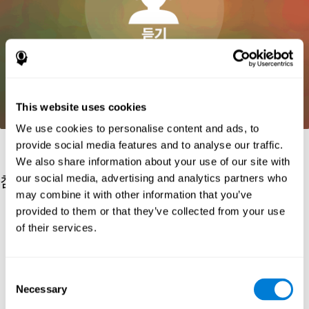
This website uses cookies
We use cookies to personalise content and ads, to
provide social media features and to analyse our traffic.
We also share information about your use of our site with
our social media, advertising and analytics partners who
참고 문헌
may combine it with other information that you’ve
provided to them or that they’ve collected from your use
Greenberg, L. M., Kindschi, C. L., & Corman, C. L. (1996). TOVA
test of variables of attention: clinical guide. St. Paul, MN: TOVA
of their services.
Research Foundation.
Kaplan, E., Goodglass, H., Weintraub, S. (1983). Boston Naming
Test. Philadelphia: Lea & Febiger.
Consent
Necessary
Selection
Schmidt, M. (1994). Rey auditory verbal learning test: a
handbook. Los Angeles: Western Psychological Services.