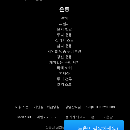
운동
특허
리셀러
인지 발달
두뇌 운동
심리 테스트
심리 운동
개인별 맞춤 두뇌훈련
정신 운동
재미있는 수학 게임
독해 이해
영재아
두뇌 전투
IQ 테스트
사용 조건
개인정보취급방침
경영관리팀
CogniFit Newsroom
Media Kit
계열사가 되다
리셀러가 되세요
문의
도움말
접근성 선언문
신뢰 센터
도움이 필요하세요?