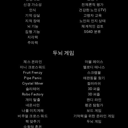
신경 가소성
전체론적 평가
인식
건강한 노인 (iTV)
기억 상실
고령자 교육
지적 장애
노인의 인지 상태
뇌 기능
체계적인 검토
집행 기능
SG4D 분류
지각력
주의력
두뇌 게임
체스 온라인
마블 레이스
미니 크로스워드
멜로디 테니스
Fruit Frenzy
스크램블
Pipe Panic
애완동물 찾기
Crystal Miner
컬러러쉬
솔리테어
3D 퍼즐
Robo Factory
3D 퍼즐
개미 탈출
캔디 라인
네온사인
펭귄 탐험가
나를 미치게해
보드 게임
비주얼 크로스 워드
기억력을 위한 온라인 게임
짝 맞추기
두뇌 게임
수학적 혼돈