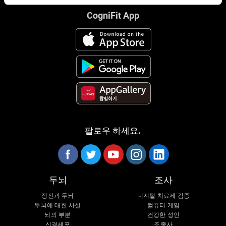
CogniFit App
팔로우 하세요.
두뇌
조사
정신과 두뇌
디지털 치료제 검증
두뇌에 대한 사실
컴퓨터 게임
뇌의 부분
건강한 성인
신경세포
조종사