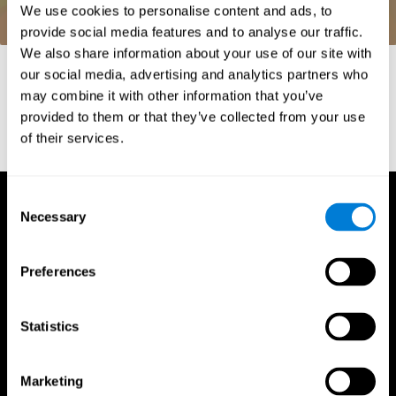
We use cookies to personalise content and ads, to
provide social media features and to analyse our traffic.
We also share information about your use of our site with
참고 문헌
our social media, advertising and analytics partners who
may combine it with other information that you’ve
Whiteside, A. (2002) A synopsis of the Vienna Test System: A
computer aided psychological diagnosis. JOPED, 5 (1), 41–50.
provided to them or that they’ve collected from your use
of their services.
Consent
Necessary
Selection
Preferences
Statistics
Marketing