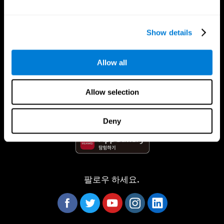
Show details
Allow all
CogniFit App
Allow selection
Deny
팔로우 하세요.