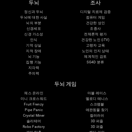
두뇌
조사
정신과 두뇌
디지털 치료제 검증
두뇌에 대한 사실
컴퓨터 게임
뇌의 부분
건강한 성인
신경세포
조종사
신경 가소성
전체론적 평가
인식
건강한 노인 (iTV)
기억 상실
고령자 교육
지적 장애
노인의 인지 상태
뇌 기능
체계적인 검토
집행 기능
SG4D 분류
지각력
주의력
두뇌 게임
체스 온라인
마블 레이스
미니 크로스워드
멜로디 테니스
Fruit Frenzy
스크램블
Pipe Panic
애완동물 찾기
Crystal Miner
컬러러쉬
솔리테어
3D 퍼즐
Robo Factory
3D 퍼즐