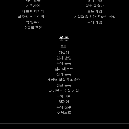
개미 탈출
캔디 라인
네온사인
펭귄 탐험가
나를 미치게해
보드 게임
비주얼 크로스 워드
기억력을 위한 온라인 게임
짝 맞추기
두뇌 게임
수학적 혼돈
운동
특허
리셀러
인지 발달
두뇌 운동
심리 테스트
심리 운동
개인별 맞춤 두뇌훈련
정신 운동
재미있는 수학 게임
독해 이해
영재아
두뇌 전투
IQ 테스트