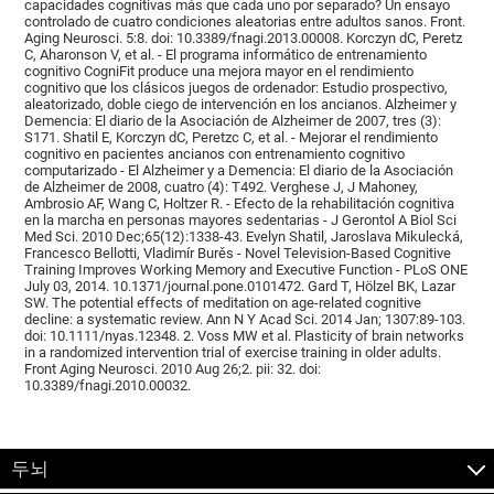
capacidades cognitivas más que cada uno por separado? Un ensayo
controlado de cuatro condiciones aleatorias entre adultos sanos. Front.
Aging Neurosci. 5:8. doi: 10.3389/fnagi.2013.00008. Korczyn dC, Peretz
C, Aharonson V, et al. - El programa informático de entrenamiento
cognitivo CogniFit produce una mejora mayor en el rendimiento
cognitivo que los clásicos juegos de ordenador: Estudio prospectivo,
aleatorizado, doble ciego de intervención en los ancianos. Alzheimer y
Demencia: El diario de la Asociación de Alzheimer de 2007, tres (3):
S171. Shatil E, Korczyn dC, Peretzc C, et al. - Mejorar el rendimiento
cognitivo en pacientes ancianos con entrenamiento cognitivo
computarizado - El Alzheimer y a Demencia: El diario de la Asociación
de Alzheimer de 2008, cuatro (4): T492. Verghese J, J Mahoney,
Ambrosio AF, Wang C, Holtzer R. - Efecto de la rehabilitación cognitiva
en la marcha en personas mayores sedentarias - J Gerontol A Biol Sci
Med Sci. 2010 Dec;65(12):1338-43. Evelyn Shatil, Jaroslava Mikulecká,
Francesco Bellotti, Vladimír Burěs - Novel Television-Based Cognitive
Training Improves Working Memory and Executive Function - PLoS ONE
July 03, 2014. 10.1371/journal.pone.0101472. Gard T, Hölzel BK, Lazar
SW. The potential effects of meditation on age-related cognitive
decline: a systematic review. Ann N Y Acad Sci. 2014 Jan; 1307:89-103.
doi: 10.1111/nyas.12348. 2. Voss MW et al. Plasticity of brain networks
in a randomized intervention trial of exercise training in older adults.
Front Aging Neurosci. 2010 Aug 26;2. pii: 32. doi:
10.3389/fnagi.2010.00032.
두뇌