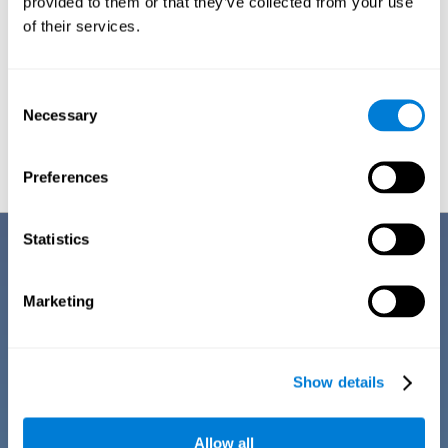
provided to them or that they’ve collected from your use
다. 이러한 이유로 이 감각의 기원을 완전히 이해하는 것이 중요
합니다.
of their services.
집중력 변화가 정상인지 또는 인지 장애를 반영하는지 판단하는
데 도움이 됩니다
Consent
이 검사 또는 정신 연구는 개인이 보여주는 증상이나 불만이 연
Necessary
Selection
령에 맞는지 또는 ADD, ADHD, 스트레스, 충동 등과 같은 장애의
위험 지표 일 수 있는지 파악하는 데 도움이 될 수 있습니다.
Preferences
Statistics
진단 기준 설문에 대한 설명
집중력 부족은 오늘날 가장 빈번한 증상 중 하나입니다. 여러 번 그것은
Marketing
일시적인 것이지만 다른 때는 더 중요한 장애 때문입니다. 따라서 이 인
지 영역의 변경은 일련의 임상 증상 및 징후를 통해 분석되어야합니다.
이러한 지표를 통해 주의와 관련된 일부 장애가 있는지 의심 할 수 있습
니다. 따라서 CogniFit 집중력 평가 배터리 (CAB-AT)의 첫 번째 단계는
연령에 따라 사용자의 신체적, 정신적, 사회적 건강에 관한 설문으로 구
Show details
성됩니다.
질문 여기에 제시된 내용은 일반적인 임상 인터뷰에서 볼 수있는 내용
과 유사하지만 실제적으로 누구나 이해할 수 있도록 단순화되었습니다.
Allow all