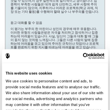
것일 수 있으며,이 경우 일반적으로 일시적이고 경미합니다. 집
중력이 부족한 사람들은 대개 쉽게 산만하고, 세부 사항에 주의
를 기울이지 않으며, 지루하거나 어려운 프로젝트(학교 과제, 직
장 또는 기타 활동)를 수행해야 할때 실수 나 부주의를 만듭니다.
듣고 대화를 할 수 없음
이 평가는 부주의 한 어린이나 성인의 경우에 매우 유용합니다.
이러한 유형의 사람들은받은 자극을 처리하고 참석하거나 집중
하는데 어려움이 있습니다. 사실, 당신이 그들과 대화 할 때 그들
이 듣지 않는 것처럼 느껴집니다. 그들은 다른 사람의 말에 집중
하는데 어려움을 겪고 있으며 주어진 규칙이나 작업이나 프로젝
트를 완료하기 위한 지시를 따르는데 어려움을 겪고 있습니다.
그들은 물건이나 도구를 자주 잃고 잊는 경향이 있습니다.
이 신경 심리적 배터리의 유용성은 활동이나 작업(장난감, 학교
또는 직장 용품, 도구 등)에 필요한 물건이나 도구를 쉽게 잃어
버린 사람들에게 표시됩니다. 그들은 쉽게 산만하고 잊어 버립니
This website uses cookies
다.
We use cookies to personalise content and ads, to
provide social media features and to analyse our traffic.
작업을 수행 할 때 작은 동기 부여
We also share information about your use of our site with
동기 부여가 부족한 경우 이유를 찾는 것이 중요합니다. 집중력
이 부족한 사람들은 과제와 활동을 조직하고 완료 할 때 종종 문
our social media, advertising and analytics partners who
제가 있으며, 이는 많은 경우 사람과 관계가 없습니다. 방황하거
나 지침을 이해하지 못합니다. 단순히 두뇌가 외부 자극을 억누
may combine it with other information that you’ve
르고 단일 행동에 참여하는데 더 큰 어려움을 겪는다는 것입니